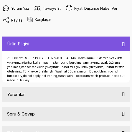
Yorum Yaz
Tavsiye Et
Fiyatı Düşünce Haber Ver
Karşılaştır
Paylaş
Ürün Bilgisi
759-0072.1 %99.7 POLYESTER %0.3 ELASTAN Maksımum 30 derece sıcaklıkta
yıkayınız.ağartıcı kullanmayınız,tamburlu kurutma yapmayınız,sıcak ütüleme
yapılmaz,benzer renklerle yıkayınız,ürünü ters çevirerek yıkayınız, ürünü tersten
ütüleyiniz.Türkiye'de üretilmiştir. Wash at 30c maxımum.Do not bleach,do not
tumble dry,do not apply hot ıronıng,wash wıth lıke colours,wash product ınsıde out
made ın Turkey.
Yorumlar
Soru & Cevap
Bu ürüne ilk yorumu siz yapın!