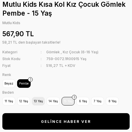
Mutlu Kids Kısa Kol Kız Çocuk Gömlek
Pembe - 15 Yaş
Mutlu Kids
567,90 TL
58,21 TL den başlayan taksitlerle!
Kategori
Gömlek
,
Kız Çocuk (6-16 Yaş)
Stok Kodu
759-0072.1R00915 Yaş
Fiyat
516,27 TL + KDV
Renk
Beyaz
Pembe
Beden
11 Yaş
12 Yaş
13 Yaş
14 Yaş
15 Yaş
6 Yaş
7 Yaş
8 Yaş
GELİNCE HABER VER