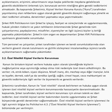
açıklanmasını, erişimini, aktarılmasını veya başka şekillerde meydana gelebilecek
güvenlik eksikliklerini önlemek için, korunacak verinin niteliğine göre gerekli tedbirlerini
almaktadır. Bu kapsamda Şirketimiz, Kişisel Verileri Koruma Kurulu (“Kurul”) tarafından
yayımlanmış olan rehberlere uygun olarak gerekli güvenlik düzeyini sağlamaya yönelik ve
idari tedbirleri almakta, denetimleri yapmakta veya yaptırmaktadır.
Şirket KVK Politikasının tüm Şirket’te işleyiş, faaliyet ve süreçlerinde ve uygulanmasında,
hukuki yönden risklerin ve yakın tehlikenin önlenmesinde Şirket genelinde tüm
çalışanlarımız, paydaşlarımız, misafirler, ziyaretçiler ve ilgili üçüncü kişiler iş birliği
yapmakla yükümlüdürler. Şirket’in tüm organ ve departmanları Şirket KVK Politikasına
uyulmasını gözetmekle sorumludur.
Tüm personel ve çalışanlar, şirket tarafından işlenen ve kendi sorumluluklarında olan
verilerin güvenli olarak tutulmasını ve gizlilik sözleşmesi imzalamadıkça üçüncü tarafa
açıklanmamasını sağlamakla yükümlüdür.
3.2. Özel Nitelikli Kişisel Verilerin Korunması
Kanun ile birtakım kişisel verilere hukuka aykırı olarak işlendiğinde kişilerin
mağduriyetine veya ayrımcılığa sebep olma riski nedeniyle özel önem atfedilmiştir. Bu
veriler; ırk, etnik köken, siyasi düşünce, felsefi inanç, din, mezhep veya diğer inançlar, kılık
ve kıyafet, dernek, vakıf ya da sendika üyeliği, sağlık, cinsel hayat, ceza mahkumiyeti ve
güvenlik tedbirleriyle ilgili veriler ile biyometrik ve genetik verilerdir.
Şirketimiz tarafından, Kanun ile “özel nitelikli” olarak belirlenen ve hukuka uygun olarak
işlenen özel nitelikli kişisel verilerin korunmasında hassasiyetle davranılmaktadır. Bu
kapsamda, Şirket tarafından, kişisel verilerin korunması için alınan teknik ve idari
tedbirler, özel nitelikli kişisel veriler bakımından özenle uygulanmakta ve Şirket
bünyesinde gerekli denetimler sağlanmaktadır. Özel nitelikli kişisel verilerin işlenmesi ile
ilgili ayrıntılı bilgiye bu Politika’nın 4.3. (“Özel Nitelikli Kişisel Verilerin İşlenmesi”)
bölümünde yer verilmiştir.