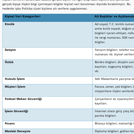
gerçek kişiye ilişkin bilgi içermeyen bilgiler kişisel veri korunması dışında bırakılmıştır. Bu
nedenle işbu Politika tüzel kişilere ait verilere uygulanmaz.
Kişisel Veri Kategorileri
Alt Başlıklar ve Açıklamal
Kimlik
Ad soyad, T.C. kimlik numara
anne kızlık soyadı, doğum ye
bilgileri içeren ehliyet, nü
ile vergi numarası, SGK numa
bilgiler.
İletişim
İletişim bilgileri; telefon n
numarası vb. kişisel veriler
Özlük
Bordro bilgileri, disiplin so
kayıtları, özgeçmiş bilgile
vb.
Hukuki İşlem
Adli Makamlarla yazışma bilg
Müşteri İşlem
Fatura, senet, çek bilgileri, t
müşterilere ilişkin verilerdi
Fiziksel Mekan Güvenliği
Çalışanların ve ziyaretçileri
kayıtları.
İşlem Güvenliği
İnternet sitesi giriş çıkış bil
parola bilgileri.
Finans
Bilanço bilgileri, malvarlığı b
Mesleki Deneyim
Diploma bilgileri, gidilen kur