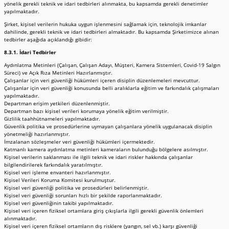
yönelik gerekli teknik ve idari tedbirleri alınmakta, bu kapsamda gerekli denetimler
yapılmaktadır.
Şirket, kişisel verilerin hukuka uygun işlenmesini sağlamak için, teknolojik imkanlar
dahilinde, gerekli teknik ve idari tedbirleri almaktadır. Bu kapsamda Şirketimizce alınan
tedbirler aşağıda açıklandığı gibidir:
8.3.1. İdari Tedbirler
Aydınlatma Metinleri (Çalışan, Çalışan Adayı, Müşteri, Kamera Sistemleri, Covid-19 Salgın
Süreci) ve Açık Rıza Metinleri Hazırlanmıştır.
Çalışanlar için veri güvenliği hükümleri içeren disiplin düzenlemeleri mevcuttur.
Çalışanlar için veri güvenliği konusunda belli aralıklarla eğitim ve farkındalık çalışmaları
yapılmaktadır.
Departman erişim yetkileri düzenlenmiştir.
Departman bazı kişisel verileri korumaya yönelik eğitim verilmiştir.
Gizlilik taahhütnameleri yapılmaktadır.
Güvenlik politika ve prosedürlerine uymayan çalışanlara yönelik uygulanacak disiplin
yönetmeliği hazırlanmıştır.
İmzalanan sözleşmeler veri güvenliği hükümleri içermektedir.
Katmanlı kamera aydınlatma metinleri kameraların bulunduğu bölgelere asılmıştır.
Kişisel verilerin saklanması ile ilgili teknik ve idari riskler hakkında çalışanlar
bilgilendirilerek farkındalık yaratılmıştır.
Kişisel veri işleme envanteri hazırlanmıştır.
Kişisel Verileri Koruma Komitesi kurulmuştur.
Kişisel veri güvenliği politika ve prosedürleri belirlenmiştir.
Kişisel veri güvenliği sorunları hızlı bir şekilde raporlanmaktadır.
Kişisel veri güvenliğinin takibi yapılmaktadır.
Kişisel veri içeren fiziksel ortamlara giriş çıkışlarla ilgili gerekli güvenlik önlemleri
alınmaktadır.
Kişisel veri içeren fiziksel ortamların dış risklere (yangın, sel vb.) karşı güvenliği