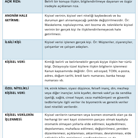
AÇIK RIZA:
Belirli bir konuya ilişkin, bilgilendirilmeye dayanan ve özgür
iradeyle açıklanan rıza.
ANONİM HALE
Kişisel verinin, kişisel veri niteliği kaybedecek ve bu
GETİRME:
durumun geri alınamayacağı şekilde değiştirilmesidir. Ör:
Maskeleme, toplulaştırma, veri bozma vb. tekniklerle kişisel
verinin bir gerçek kişi ile ilişkilendirilemeyecek hale
getirilmesi.
İLGİLİ KİŞİ:
Kişisel verisi işlenen gerçek kişi. Ör: Müşteriler, ziyaretçiler,
çalışanlar ve çalışan adayları.
KİŞİSEL VERİ:
Kimliği belirli ve belirlenebilir gerçek kişiye ilişkin her türlü
bilgi. Dolayısıyla tüzel kişilere ilişkin bilgilerin işlenmesi
Kanun kapsamında değildir. Örn: ad-soyad, TCKN, e-posta,
adres, doğum tarihi, kredi kartı numarası, banka hesap
numarası vb.
ÖZEL NİTELİKLİ
Irk, etnik köken, siyasi düşünce, felsefi inanç, din, mezhep
KİŞİSEL VERİ:
veya diğer inançlar, kılık kıyafet, dernek vakıf ya da sendika
üyeliği, sağlık, cinsel hayat, ceza mahkûmiyeti ve güvenlik
tedbirleriyle ilgili veriler ile biyometrik ve genetik veriler
özel nitelikli verilerdir.
KİŞİSEL VERİLERİN
Kişisel verilerin tamamen veya kısmen otomatik olan ya da
İŞLENMESİ:
herhangi bir veri kayıt sisteminin parçası olmak kaydıyla
otomatik olmayan yollarla elde edilmesi, kaydedilmesi,
depolanması, muhafaza edilmesi, değiştirilmesi, yeniden
düzenlenmesi, açıklanması, aktarılması, devralınması, elde
edilebilir hâle getirilmesi, sınıflandırılması ya da