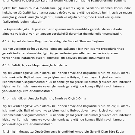
4.1.1.Hukuka ve Dürüstlük Kuralına Uygun Kişisel Veri İşleme Faaliyetlerinde Bulunma
Şirket, KVK Kanunu’nun 4. maddesine uygun olarak, kişisel verilerin işlenmesi konusunda;
hukuka ve dürüstlük kurallarına uygun; doğru ve gerektiğinde güncel; belirli, açık ve meşru
amaçlar güderek; amaçla bağlantılı, sınırlı ve ölçülü bir biçimde kişisel veri işleme
faaliyetinde bulunmaktadır.
Bu kapsamda Şirket, kişisel verilerin işlenmesinde orantılılık gerekliliklerini dikkate
almakta ve kişisel verileri amacın gerektirdiği durumlar dışında kullanmamaktadır.
4.1.2. Kişisel Verilerin Doğru ve Gerektiğinde Güncel Olmasını Sağlama
İşlenen verilerin doğru ve güncel olmasını sağlamak için veri işleme prosedürlerinde
gerekli tedbirler alınmakta, İlgili Kişiye verilerini güncellemesi ve var ise işlenen
verilerindeki hataların düzeltilebilmesi için başvuru imkanı sunulmaktadır.
4.1.3. Belirli, Açık ve Meşru Amaçlarla İşleme
Kişisel veriler açık ve kesin olarak belirlenen amaçlarla bağlantılı, sınırlı ve ölçülü olarak
işlenmektedir. İlgili olmayan veya işlenmesine ihtiyaç duyulmayan kişisel verilerin
işlenmesinden kaçınılmaktadır. Bu nedenle, yasal gereklilik olmadığı sürece özel nitelikte
kişisel verileri işlememekte veya işlememiz gerektiğinde konuya ilişkin aydınlatmalar
yapılarak açık rızalar alınmaktadır.
4.1.4. İşlendikleri Amaçla Bağlantılı, Sınırlı ve Ölçülü Olma
Kişisel veriler açık ve kesin olarak belirlenen amaçlarla bağlantılı, sınırlı ve ölçülü olarak
işlenmektedir. İlgili olmayan veya işlenmesine ihtiyaç duyulmayan kişisel verilerin
işlenmesinden kaçınılmaktadır. Bu nedenle, yasal gereklilik olmadığı sürece özel nitelikte
kişisel verileri işlememekte veya işlememiz gerektiğinde konuya ilişkin aydınlatmalar
yapılarak açık rızalar alınmaktadır.
4.1.5. İlgili Mevzuatta Öngörülen veya İşlendikleri Amaç İçin Gerekli Olan Süre Kadar