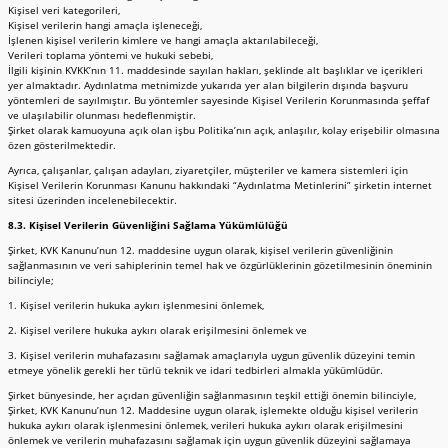
Kişisel veri kategorileri,
Kişisel verilerin hangi amaçla işleneceği,
İşlenen kişisel verilerin kimlere ve hangi amaçla aktarılabileceği,
Verileri toplama yöntemi ve hukuki sebebi,
İlgili kişinin KVKK’nın 11. maddesinde sayılan hakları, şeklinde alt başlıklar ve içerikleri
yer almaktadır. Aydınlatma metnimizde yukarıda yer alan bilgilerin dışında başvuru
yöntemleri de sayılmıştır. Bu yöntemler sayesinde Kişisel Verilerin Korunmasında şeffaf
ve ulaşılabilir olunması hedeflenmiştir.
Şirket olarak kamuoyuna açık olan işbu Politika’nın açık, anlaşılır, kolay erişebilir olmasına
özen gösterilmektedir.
Ayrıca, çalışanlar, çalışan adayları, ziyaretçiler, müşteriler ve kamera sistemleri için
Kişisel Verilerin Korunması Kanunu hakkındaki “Aydınlatma Metinlerini” şirketin internet
sitesi üzerinden incelenebilecektir.
8.3. Kişisel Verilerin Güvenliğini Sağlama Yükümlülüğü
Şirket, KVK Kanunu’nun 12. maddesine uygun olarak, kişisel verilerin güvenliğinin
sağlanmasının ve veri sahiplerinin temel hak ve özgürlüklerinin gözetilmesinin öneminin
bilinciyle;
1. Kişisel verilerin hukuka aykırı işlenmesini önlemek,
2. Kişisel verilere hukuka aykırı olarak erişilmesini önlemek ve
3. Kişisel verilerin muhafazasını sağlamak amaçlarıyla uygun güvenlik düzeyini temin
etmeye yönelik gerekli her türlü teknik ve idari tedbirleri almakla yükümlüdür.
Şirket bünyesinde, her açıdan güvenliğin sağlanmasının teşkil ettiği önemin bilinciyle,
Şirket, KVK Kanunu’nun 12. Maddesine uygun olarak, işlemekte olduğu kişisel verilerin
hukuka aykırı olarak işlenmesini önlemek, verileri hukuka aykırı olarak erişilmesini
önlemek ve verilerin muhafazasını sağlamak için uygun güvenlik düzeyini sağlamaya