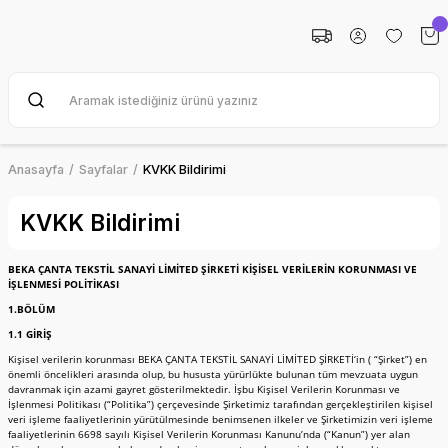
Anasayfa
Sayfalar
KVKK Bildirimi
KVKK Bildirimi
BEKA ÇANTA TEKSTİL SANAYİ LİMİTED ŞİRKETİ KİŞİSEL VERİLERİN KORUNMASI VE
İŞLENMESİ POLİTİKASI
1.BÖLÜM
1.1 GİRİŞ
Kişisel verilerin korunması BEKA ÇANTA TEKSTİL SANAYİ LİMİTED ŞİRKETİ‘in ( “Şirket”) en
önemli öncelikleri arasında olup, bu hususta yürürlükte bulunan tüm mevzuata uygun
davranmak için azami gayret gösterilmektedir. İşbu Kişisel Verilerin Korunması ve
İşlenmesi Politikası (“Politika”) çerçevesinde Şirketimiz tarafından gerçekleştirilen kişisel
veri işleme faaliyetlerinin yürütülmesinde benimsenen ilkeler ve Şirketimizin veri işleme
faaliyetlerinin 6698 sayılı Kişisel Verilerin Korunması Kanunu’nda (“Kanun”) yer alan