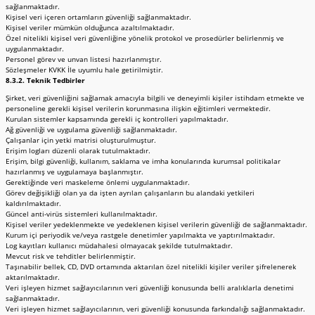
sağlanmaktadır.
Kişisel veri içeren ortamların güvenliği sağlanmaktadır.
Kişisel veriler mümkün olduğunca azaltılmaktadır.
Özel nitelikli kişisel veri güvenliğine yönelik protokol ve prosedürler belirlenmiş ve
uygulanmaktadır.
Personel görev ve unvan listesi hazırlanmıştır.
Sözleşmeler KVKK İle uyumlu hale getirilmiştir.
8.3.2. Teknik Tedbirler
Şirket, veri güvenliğini sağlamak amacıyla bilgili ve deneyimli kişiler istihdam etmekte ve
personeline gerekli kişisel verilerin korunmasına ilişkin eğitimleri vermektedir.
Kurulan sistemler kapsamında gerekli iç kontrolleri yapılmaktadır.
Ağ güvenliği ve uygulama güvenliği sağlanmaktadır.
Çalışanlar için yetki matrisi oluşturulmuştur.
Erişim logları düzenli olarak tutulmaktadır.
Erişim, bilgi güvenliği, kullanım, saklama ve imha konularında kurumsal politikalar
hazırlanmış ve uygulamaya başlanmıştır.
Gerektiğinde veri maskeleme önlemi uygulanmaktadır.
Görev değişikliği olan ya da işten ayrılan çalışanların bu alandaki yetkileri
kaldırılmaktadır.
Güncel anti-virüs sistemleri kullanılmaktadır.
Kişisel veriler yedeklenmekte ve yedeklenen kişisel verilerin güvenliği de sağlanmaktadır.
Kurum içi periyodik ve/veya rastgele denetimler yapılmakta ve yaptırılmaktadır.
Log kayıtları kullanıcı müdahalesi olmayacak şekilde tutulmaktadır.
Mevcut risk ve tehditler belirlenmiştir.
Taşınabilir bellek, CD, DVD ortamında aktarılan özel nitelikli kişiler veriler şifrelenerek
aktarılmaktadır.
Veri işleyen hizmet sağlayıcılarının veri güvenliği konusunda belli aralıklarla denetimi
sağlanmaktadır.
Veri işleyen hizmet sağlayıcılarının, veri güvenliği konusunda farkındalığı sağlanmaktadır.