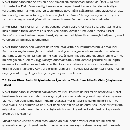
Şirket tarafından bina ve tesislerinde güvenliğin sağlanması amacıyla Özel Güvenlik
Hizmetlerine Dair Kanun ve ilgili mevzuata uygun olarak kamera ile izleme faaliyeti
yürütülmektedir. Şirket, bina ve tesislerinde güvenliğin sağlanması amacıyla, yürürlükte
bulunan ilgili mevzuatta öngörülen amaçlarla ve Kanun’da sayılan kişisel veri işleme
şartlarına uygun olarak güvenlik kamerası izleme faaliyetinde bulunmaktadır.
Şirket tarafından Kanun’un 10. maddesine uygun olarak, kamera ile izleme faaliyetine
ilişkin birden fazla yöntem ile kişisel veri sahibi aydınlatılmaktadır. Ayrıca, Şirket,
Kanun’un 4. maddesine uygun olarak, kişisel verileri işlendikleri amaçla bağlantılı, sınırlı
ve ölçülü bir biçimde işlemektedir.
Şirket tarafından video kamera ile izleme faaliyetinin sürdürülmesindeki amaç işbu
Politika’da sayılan amaçlarla sınırlıdır. Bu doğrultuda, güvenlik kameralarının izleme
alanları, sayısı ve ne zaman izleme yapılacağı, güvenlik amacına ulaşmak için yeterli ve
bu amaçla sınırlı olarak uygulamaya alınmaktadır. Canlı kamera görüntüleri ile dijital
ortamda kaydedilen ve muhafaza edilen kayıtlara yalnızca sınırlı sayıda çalışanının
erişimi bulunmaktadır. Kayıtlara erişimi olan sınırlı sayıda kişi gizlilik taahhütnamesi ile
eriştiği verilerin gizliliğini koruyacağını beyan etmektedir.
7.2.Şirket Bina, Tesis Girişlerinde ve İçerisinde Yürütülen Misafir Giriş Çıkışlarının
Takibi
Şirket tarafından, güvenliğin sağlanması ve işbu Politika’da belirtilen amaçlarla, Şirket
binalarında ve tesislerinde misafir giriş çıkışlarının takibine yönelik kişisel veri işleme
faaliyetinde bulunulmaktadır. Misafir olarak Şirket binalarına gelen kişilerin isim ve
soyadları elde edilirken ya da Şirket nezdinde asılan ya da diğer şekillerde misafirlerin
erişimine sunulan metinler aracılığıyla söz konusu kişisel veri sahipleri bu kapsamda
aydınlatılmaktadırlar.
Misafir giriş-çıkış takibi yapılması amacıyla elde edilen veriler yalnızca bu amaçla
işlenmekte ve ilgili kişisel veriler fiziki ortamda veri kayıt sistemine kaydedilmektedir.