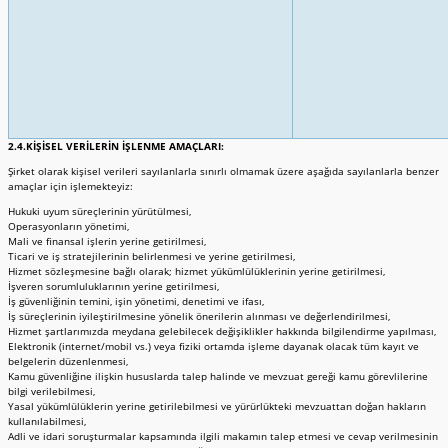
2.4.KİŞİSEL VERİLERİN İŞLENME AMAÇLARI:
Şirket olarak kişisel verileri sayılanlarla sınırlı olmamak üzere aşağıda sayılanlarla benzer
amaçlar için işlemekteyiz:
Hukuki uyum süreçlerinin yürütülmesi,
Operasyonların yönetimi,
Mali ve finansal işlerin yerine getirilmesi,
Ticari ve iş stratejilerinin belirlenmesi ve yerine getirilmesi,
Hizmet sözleşmesine bağlı olarak; hizmet yükümlülüklerinin yerine getirilmesi,
İşveren sorumluluklarının yerine getirilmesi,
İş güvenliğinin temini, işin yönetimi, denetimi ve ifası,
İş süreçlerinin iyileştirilmesine yönelik önerilerin alınması ve değerlendirilmesi,
Hizmet şartlarımızda meydana gelebilecek değişiklikler hakkında bilgilendirme yapılması,
Elektronik (internet/mobil vs.) veya fiziki ortamda işleme dayanak olacak tüm kayıt ve
belgelerin düzenlenmesi,
Kamu güvenliğine ilişkin hususlarda talep halinde ve mevzuat gereği kamu görevlilerine
bilgi verilebilmesi,
Yasal yükümlülüklerin yerine getirilebilmesi ve yürürlükteki mevzuattan doğan hakların
kullanılabilmesi,
Adli ve idari soruşturmalar kapsamında ilgili makamın talep etmesi ve cevap verilmesinin