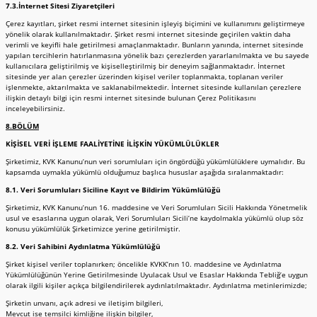
7.3.İnternet Sitesi Ziyaretçileri
Çerez kayıtları, şirket resmi internet sitesinin işleyiş biçimini ve kullanımını geliştirmeye
yönelik olarak kullanılmaktadır. Şirket resmi internet sitesinde geçirilen vaktin daha
verimli ve keyifli hale getirilmesi amaçlanmaktadır. Bunların yanında, internet sitesinde
yapılan tercihlerin hatırlanmasına yönelik bazı çerezlerden yararlanılmakta ve bu sayede
kullanıcılara geliştirilmiş ve kişiselleştirilmiş bir deneyim sağlanmaktadır. İnternet
sitesinde yer alan çerezler üzerinden kişisel veriler toplanmakta, toplanan veriler
işlenmekte, aktarılmakta ve saklanabilmektedir. İnternet sitesinde kullanılan çerezlere
ilişkin detaylı bilgi için resmi internet sitesinde bulunan Çerez Politikasını
inceleyebilirsiniz.
8.BÖLÜM
KİŞİSEL VERİ İŞLEME FAALİYETİNE İLİŞKİN YÜKÜMLÜLÜKLER
Şirketimiz, KVK Kanunu’nun veri sorumluları için öngördüğü yükümlülüklere uymalıdır. Bu
kapsamda uymakla yükümlü olduğumuz başlıca hususlar aşağıda sıralanmaktadır:
8.1. Veri Sorumluları Siciline Kayıt ve Bildirim Yükümlülüğü
Şirketimiz, KVK Kanunu’nun 16. maddesine ve Veri Sorumluları Sicili Hakkında Yönetmelik
usul ve esaslarına uygun olarak, Veri Sorumluları Sicili’ne kaydolmakla yükümlü olup söz
konusu yükümlülük Şirketimizce yerine getirilmiştir.
8.2. Veri Sahibini Aydınlatma Yükümlülüğü
Şirket kişisel veriler toplanırken; öncelikle KVKK’nın 10. maddesine ve Aydınlatma
Yükümlülüğünün Yerine Getirilmesinde Uyulacak Usul ve Esaslar Hakkında Tebliğ’e uygun
olarak ilgili kişiler açıkça bilgilendirilerek aydınlatılmaktadır. Aydınlatma metinlerimizde;
Şirketin unvanı, açık adresi ve iletişim bilgileri,
Mevcut ise temsilci kimliğine ilişkin bilgiler,