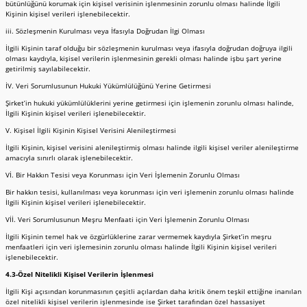
bütünlüğünü korumak için kişisel verisinin işlenmesinin zorunlu olması halinde İlgili
Kişinin kişisel verileri işlenebilecektir.
iii. Sözleşmenin Kurulması veya İfasıyla Doğrudan İlgi Olması
İlgili Kişinin taraf olduğu bir sözleşmenin kurulması veya ifasıyla doğrudan doğruya ilgili
olması kaydıyla, kişisel verilerin işlenmesinin gerekli olması halinde işbu şart yerine
getirilmiş sayılabilecektir.
İV. Veri Sorumlusunun Hukuki Yükümlülüğünü Yerine Getirmesi
Şirket’in hukuki yükümlülüklerini yerine getirmesi için işlemenin zorunlu olması halinde,
İlgili Kişinin kişisel verileri işlenebilecektir.
V. Kişisel İlgili Kişinin Kişisel Verisini Alenileştirmesi
İlgili Kişinin, kişisel verisini alenileştirmiş olması halinde ilgili kişisel veriler alenileştirme
amacıyla sınırlı olarak işlenebilecektir.
Vİ. Bir Hakkın Tesisi veya Korunması için Veri İşlemenin Zorunlu Olması
Bir hakkın tesisi, kullanılması veya korunması için veri işlemenin zorunlu olması halinde
İlgili Kişinin kişisel verileri işlenebilecektir.
Vİİ. Veri Sorumlusunun Meşru Menfaati için Veri İşlemenin Zorunlu Olması
İlgili Kişinin temel hak ve özgürlüklerine zarar vermemek kaydıyla Şirket’in meşru
menfaatleri için veri işlemesinin zorunlu olması halinde İlgili Kişinin kişisel verileri
işlenebilecektir.
4.3-Özel Nitelikli Kişisel Verilerin İşlenmesi
İlgili Kişi açısından korunmasının çeşitli açılardan daha kritik önem teşkil ettiğine inanılan
özel nitelikli kişisel verilerin işlenmesinde ise Şirket tarafından özel hassasiyet