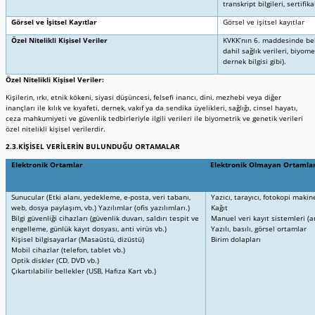
transkript bilgileri, sertifika
Görsel ve İşitsel Kayıtlar
Görsel ve işitsel kayıtlar
Özel Nitelikli Kişisel Veriler
KVKK’nın 6. maddesinde beli
dahil sağlık verileri, biyome
dernek bilgisi gibi).
Özel Nitelikli Kişisel Veriler:
Kişilerin, ırkı, etnik kökeni, siyasi düşüncesi, felsefi inancı, dini, mezhebi veya diğer
inançları ile kılık ve kıyafeti, dernek, vakıf ya da sendika üyelikleri, sağlığı, cinsel hayatı,
ceza mahkumiyeti ve güvenlik tedbirleriyle ilgili verileri ile biyometrik ve genetik verileri
özel nitelikli kişisel verilerdir.
2.3.KİŞİSEL VERİLERİN BULUNDUĞU ORTAMALAR
Elektronik Ortamlar
Elektronik Olmayan Ortamla
Sunucular (Etki alanı, yedekleme, e-posta, veri tabanı,
Yazıcı, tarayıcı, fotokopi makin
web, dosya paylaşım, vb.) Yazılımlar (ofis yazılımları.)
Kağıt
Bilgi güvenliği cihazları (güvenlik duvarı, saldırı tespit ve
Manuel veri kayıt sistemleri (an
engelleme, günlük kayıt dosyası, anti virüs vb.)
Yazılı, basılı, görsel ortamlar
Kişisel bilgisayarlar (Masaüstü, dizüstü)
Birim dolapları
Mobil cihazlar (telefon, tablet vb.)
Optik diskler (CD, DVD vb.)
Çıkartılabilir bellekler (USB, Hafıza Kart vb.)