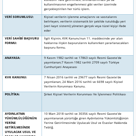
kullanılmasının engellenmesi gibi veriler üzerinde
gerçekleştirilen her türlü işlem.
VERİ SORUMLUSU:
Kişisel verilerin işlenme amaçlarını ve vasıtalarını
belirleyen, verilerin sistematik bir şekilde tutulduğu yeri
(veri kayıt sistemi) yöneten gerçek veya tüzel kişiyi ifade
eder
VERİ SAHİBİ BAŞVURU
İlgili Kişinin, KVK Kanunu’nun 11. maddesinde yer alan
FORMU:
haklarına ilişkin başvurularını kullanırken yararlanacakları
başvuru formu.
ANAYASA:
9 Kasım 1982 tarihli ve 17863 sayılı Resmi Gazete’de
yayımlanan;7 Kasım 1982 tarihli 2709 sayılı Türkiye
Cumhuriyeti Anayasası
KVK KANUNU:
7 Nisan 2016 tarihli ve 29677 sayılı Resmi Gazete’de
yayımlanan, 24 Mart 2016 tarihli ve 6698 sayılı Kişisel
Verilerin Korunması Kanunu.
POLİTİKA:
Şirket Kişisel Verilerin Korunması Ve İşlenmesi Politikası
AYDINLATMA
10 Mart 2018 tarihli ve 30356 sayılı Resmi Gazete’de
YÜKÜMLÜLÜĞÜNÜN
yayımlanarak yürürlüğe giren Aydınlatma Yükümlülüğünün
YERİNE
Yerine Getirilmesinde Uyulacak Usul ve Esaslar Hakkında
GETİRİLMESİNDE
Tebliğ.
UYULACAK USUL VE