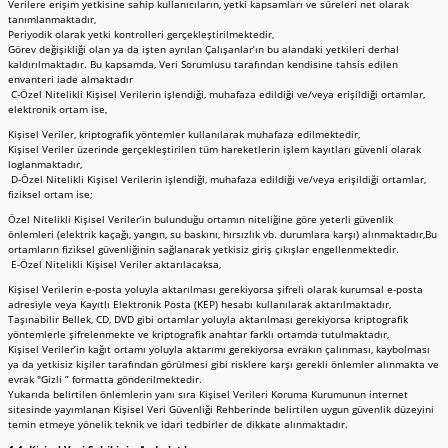
Verilere erişim yetkisine sahip kullanıcıların, yetki kapsamları ve süreleri net olarak
tanımlanmaktadır,
Periyodik olarak yetki kontrolleri gerçekleştirilmektedir,
Görev değişikliği olan ya da işten ayrılan Çalışanlar’ın bu alandaki yetkileri derhal
kaldırılmaktadır. Bu kapsamda, Veri Sorumlusu tarafından kendisine tahsis edilen
envanteri iade almaktadır
C-Özel Nitelikli Kişisel Verilerin işlendiği, muhafaza edildiği ve/veya erişildiği ortamlar,
elektronik ortam ise,
Kişisel Veriler, kriptografik yöntemler kullanılarak muhafaza edilmektedir,
Kişisel Veriler üzerinde gerçekleştirilen tüm hareketlerin işlem kayıtları güvenli olarak
loglanmaktadır,
D-Özel Nitelikli Kişisel Verilerin işlendiği, muhafaza edildiği ve/veya erişildiği ortamlar,
fiziksel ortam ise;
Özel Nitelikli Kişisel Veriler’in bulunduğu ortamın niteliğine göre yeterli güvenlik
önlemleri (elektrik kaçağı, yangın, su baskını, hırsızlık vb. durumlara karşı) alınmaktadır,Bu
ortamların fiziksel güvenliğinin sağlanarak yetkisiz giriş çıkışlar engellenmektedir.
E-Özel Nitelikli Kişisel Veriler aktarılacaksa,
Kişisel Verilerin e-posta yoluyla aktarılması gerekiyorsa şifreli olarak kurumsal e-posta
adresiyle veya Kayıtlı Elektronik Posta (KEP) hesabı kullanılarak aktarılmaktadır,
Taşınabilir Bellek, CD, DVD gibi ortamlar yoluyla aktarılması gerekiyorsa kriptografik
yöntemlerle şifrelenmekte ve kriptografik anahtar farklı ortamda tutulmaktadır,
Kişisel Veriler’in kağıt ortamı yoluyla aktarımı gerekiyorsa evrakın çalınması, kaybolması
ya da yetkisiz kişiler tarafından görülmesi gibi risklere karşı gerekli önlemler alınmakta ve
evrak "Gizli ” formatta gönderilmektedir.
Yukarıda belirtilen önlemlerin yanı sıra Kişisel Verileri Koruma Kurumunun internet
sitesinde yayımlanan Kişisel Veri Güvenliği Rehberinde belirtilen uygun güvenlik düzeyini
temin etmeye yönelik teknik ve idari tedbirler de dikkate alınmaktadır.