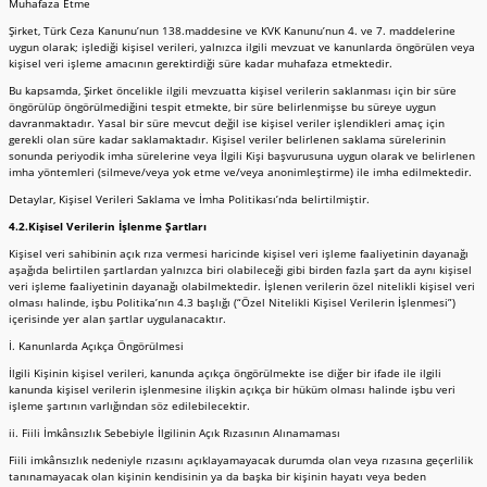
Muhafaza Etme
Şirket, Türk Ceza Kanunu’nun 138.maddesine ve KVK Kanunu’nun 4. ve 7. maddelerine
uygun olarak; işlediği kişisel verileri, yalnızca ilgili mevzuat ve kanunlarda öngörülen veya
kişisel veri işleme amacının gerektirdiği süre kadar muhafaza etmektedir.
Bu kapsamda, Şirket öncelikle ilgili mevzuatta kişisel verilerin saklanması için bir süre
öngörülüp öngörülmediğini tespit etmekte, bir süre belirlenmişse bu süreye uygun
davranmaktadır. Yasal bir süre mevcut değil ise kişisel veriler işlendikleri amaç için
gerekli olan süre kadar saklamaktadır. Kişisel veriler belirlenen saklama sürelerinin
sonunda periyodik imha sürelerine veya İlgili Kişi başvurusuna uygun olarak ve belirlenen
imha yöntemleri (silmeve/veya yok etme ve/veya anonimleştirme) ile imha edilmektedir.
Detaylar, Kişisel Verileri Saklama ve İmha Politikası’nda belirtilmiştir.
4.2.Kişisel Verilerin İşlenme Şartları
Kişisel veri sahibinin açık rıza vermesi haricinde kişisel veri işleme faaliyetinin dayanağı
aşağıda belirtilen şartlardan yalnızca biri olabileceği gibi birden fazla şart da aynı kişisel
veri işleme faaliyetinin dayanağı olabilmektedir. İşlenen verilerin özel nitelikli kişisel veri
olması halinde, işbu Politika’nın 4.3 başlığı (“Özel Nitelikli Kişisel Verilerin İşlenmesi”)
içerisinde yer alan şartlar uygulanacaktır.
İ. Kanunlarda Açıkça Öngörülmesi
İlgili Kişinin kişisel verileri, kanunda açıkça öngörülmekte ise diğer bir ifade ile ilgili
kanunda kişisel verilerin işlenmesine ilişkin açıkça bir hüküm olması halinde işbu veri
işleme şartının varlığından söz edilebilecektir.
ii. Fiili İmkânsızlık Sebebiyle İlgilinin Açık Rızasının Alınamaması
Fiili imkânsızlık nedeniyle rızasını açıklayamayacak durumda olan veya rızasına geçerlilik
tanınamayacak olan kişinin kendisinin ya da başka bir kişinin hayatı veya beden