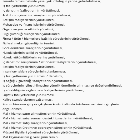
zorunlu olması halinde yasal yükümlülüğün yerine getirilebilmesi,
İş faaliyetlerinin yürütülmesi,
İç denetim faaliyetlerinin yürütülmesi,
Acil durum yönetimi süreçlerinin yürütülmesi,
İletişim faaliyetlerinin yürütülmesi,
Muhasebe ve finans işlerinin yürütülmesi,
Organizasyon ve etkinlik yönetimi,
Bilgi güvenliği süreçlerinin yürütülmesi,
Firma / ürün / hizmetlere bağlılık süreçlerinin yürütülmesi,
Fiziksel mekan güvenliğinin temini,
Görevlendirme süreçlerinin yürütülmesi,
Hukuk işlerinin takibi ve yürütülmesi,
Hukuki yükümlülüklerin yerine getirilmesi,
İç denetim/ soruşturma / istihbarat faaliyetlerinin yürütülmesi,
İletişim faaliyetlerinin yürütülmesi,
İnsan kaynakları süreçlerinin planlanması,
İş faaliyetlerinin yürütülmesi / denetimi,
İş sağlığı / güvenliği faaliyetlerinin yürütülmesi,
İş süreçlerinin iyileştirilmesine yönelik önerilerin alınması ve değerlendirilmesi,
İş sürekliliğinin sağlanması faaliyetlerinin yürütülmesi,
Lojistik faaliyetlerinin yürütülmesi,
Kalite standartlarının sağlanması,
Kurum binasına giriş ve çıkışların kontrol altında tutulması ve izinsiz girişlerin
engellenmesi
Mal / hizmet satın alım süreçlerinin yürütülmesi,
Mal / hizmet satış sonrası destek hizmetlerinin yürütülmesi,
Mal / hizmet satış süreçlerinin yürütülmesi,
Mal / hizmet üretim ve operasyon süreçlerinin yürütülmesi,,
Müşteri ilişkileri yönetimi süreçlerinin yürütülmesi,
Mal kaynaklarının güvenliğinin temini.