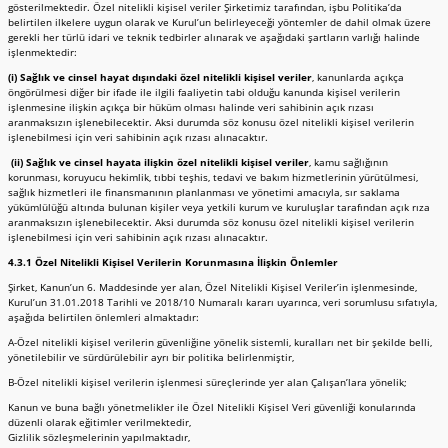
gösterilmektedir. Özel nitelikli kişisel veriler Şirketimiz tarafından, işbu Politika’da
belirtilen ilkelere uygun olarak ve Kurul’un belirleyeceği yöntemler de dahil olmak üzere
gerekli her türlü idari ve teknik tedbirler alınarak ve aşağıdaki şartların varlığı halinde
işlenmektedir:
(i) Sağlık ve cinsel hayat dışındaki özel nitelikli kişisel veriler
, kanunlarda açıkça
öngörülmesi diğer bir ifade ile ilgili faaliyetin tabi olduğu kanunda kişisel verilerin
işlenmesine ilişkin açıkça bir hüküm olması halinde veri sahibinin açık rızası
aranmaksızın işlenebilecektir. Aksi durumda söz konusu özel nitelikli kişisel verilerin
işlenebilmesi için veri sahibinin açık rızası alınacaktır.
(ii) Sağlık ve cinsel hayata ilişkin özel nitelikli kişisel veriler
, kamu sağlığının
korunması, koruyucu hekimlik, tıbbi teşhis, tedavi ve bakım hizmetlerinin yürütülmesi,
sağlık hizmetleri ile finansmanının planlanması ve yönetimi amacıyla, sır saklama
yükümlülüğü altında bulunan kişiler veya yetkili kurum ve kuruluşlar tarafından açık rıza
aranmaksızın işlenebilecektir. Aksi durumda söz konusu özel nitelikli kişisel verilerin
işlenebilmesi için veri sahibinin açık rızası alınacaktır.
4.3.1 Özel Nitelikli Kişisel Verilerin Korunmasına İlişkin Önlemler
Şirket, Kanun’un 6. Maddesinde yer alan, Özel Nitelikli Kişisel Veriler’in işlenmesinde,
Kurul’un 31.01.2018 Tarihli ve 2018/10 Numaralı kararı uyarınca, veri sorumlusu sıfatıyla,
aşağıda belirtilen önlemleri almaktadır:
A-Özel nitelikli kişisel verilerin güvenliğine yönelik sistemli, kuralları net bir şekilde belli,
yönetilebilir ve sürdürülebilir ayrı bir politika belirlenmiştir,
B-Özel nitelikli kişisel verilerin işlenmesi süreçlerinde yer alan Çalışan’lara yönelik;
Kanun ve buna bağlı yönetmelikler ile Özel Nitelikli Kişisel Veri güvenliği konularında
düzenli olarak eğitimler verilmektedir,
Gizlilik sözleşmelerinin yapılmaktadır,