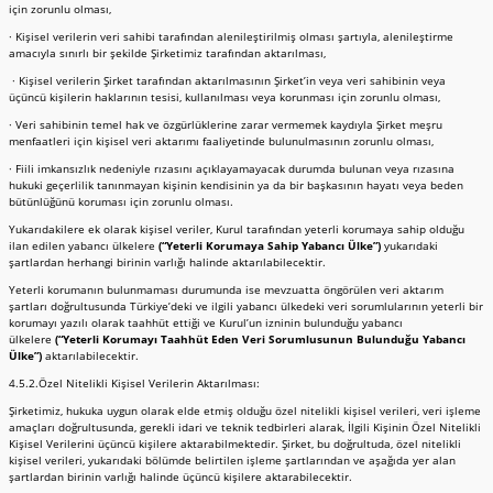
için zorunlu olması,
· Kişisel verilerin veri sahibi tarafından alenileştirilmiş olması şartıyla, alenileştirme
amacıyla sınırlı bir şekilde Şirketimiz tarafından aktarılması,
· Kişisel verilerin Şirket tarafından aktarılmasının Şirket’in veya veri sahibinin veya
üçüncü kişilerin haklarının tesisi, kullanılması veya korunması için zorunlu olması,
· Veri sahibinin temel hak ve özgürlüklerine zarar vermemek kaydıyla Şirket meşru
menfaatleri için kişisel veri aktarımı faaliyetinde bulunulmasının zorunlu olması,
· Fiili imkansızlık nedeniyle rızasını açıklayamayacak durumda bulunan veya rızasına
hukuki geçerlilik tanınmayan kişinin kendisinin ya da bir başkasının hayatı veya beden
bütünlüğünü koruması için zorunlu olması.
Yukarıdakilere ek olarak kişisel veriler, Kurul tarafından yeterli korumaya sahip olduğu
ilan edilen yabancı ülkelere
(“Yeterli Korumaya Sahip Yabancı Ülke”)
yukarıdaki
şartlardan herhangi birinin varlığı halinde aktarılabilecektir.
Yeterli korumanın bulunmaması durumunda ise mevzuatta öngörülen veri aktarım
şartları doğrultusunda Türkiye’deki ve ilgili yabancı ülkedeki veri sorumlularının yeterli bir
korumayı yazılı olarak taahhüt ettiği ve Kurul’un izninin bulunduğu yabancı
ülkelere
(“Yeterli Korumayı Taahhüt Eden Veri Sorumlusunun Bulunduğu Yabancı
Ülke”)
aktarılabilecektir.
4.5.2.Özel Nitelikli Kişisel Verilerin Aktarılması:
Şirketimiz, hukuka uygun olarak elde etmiş olduğu özel nitelikli kişisel verileri, veri işleme
amaçları doğrultusunda, gerekli idari ve teknik tedbirleri alarak, İlgili Kişinin Özel Nitelikli
Kişisel Verilerini üçüncü kişilere aktarabilmektedir. Şirket, bu doğrultuda, özel nitelikli
kişisel verileri, yukarıdaki bölümde belirtilen işleme şartlarından ve aşağıda yer alan
şartlardan birinin varlığı halinde üçüncü kişilere aktarabilecektir.