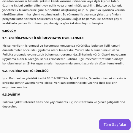
ortadan kalkması hâlinde şirketin kendi kararına istinaden veya ilgili kişinin talebi
üzerine kişisel veriler silinir, yok edilir veya anonim hâle getirilir. Şirketçe bu konuda
yönetmelik hükümlerine göre bir politika oluşturmuş olup, bu politika uyarınca verinin
niteliğine göre imha işlemi yapılmaktadır. Bu yönetmelik uyarınca şirket tarafından
periyodik imha tarihleri belirlenmiş olup, yükümlülüğün başlaması ile beraber çeşitli
aralıklarla periyodik imhanın yapılacağına göre takvim oluşturulmuştur.
9.BÖLÜM
9.1. POLİTİKA’NIN VE İLGİLİ MEVZUATIN UYGULANMASI
Kişisel verilerin işlenmesi ve korunması konusunda yürürlükte bulunan ilgili kanuni
düzenlemeler öncelikle uygulama alanı bulacaktır. Yürürlükte bulunan mevzuat ve
Politika arasında uyumsuzluk bulunması durumunda, Şirketimiz yürürlükteki mevzuatın
uygulama alanı bulacağını kabul etmektedir. Politika, ilgili mevzuat tarafından ortaya
konulan kuralları Şirket uygulamaları kapsamında somutlaştırılarak düzenlemektedir.
9.2. POLİTİKA’NIN YÜRÜRLÜĞÜ
İşbu Politika’nın yürürlük tarihi 04/01/2024’tür. İşbu Politika, Şirketin internet sitesinde
kirlioglu.com.tr yayımlanır ve kişisel veri sahiplerinin talebi üzerine ilgili kişilerin
erişimine sunulur.
9.3.DAĞITIM
Politika, Şirket internet sitesinde yayınlanarak, üçüncü taraflara ve Şirket çalışanlarına
duyurulur.
Tüm Sayfalar