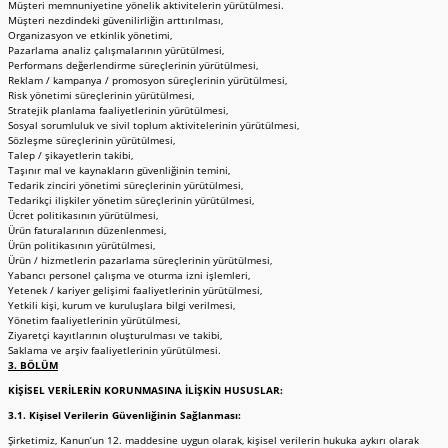
Müşteri memnuniyetine yönelik aktivitelerin yürütülmesi.
Müşteri nezdindeki güvenilirliğin arttırılması,
Organizasyon ve etkinlik yönetimi,
Pazarlama analiz çalışmalarının yürütülmesi,
Performans değerlendirme süreçlerinin yürütülmesi,
Reklam / kampanya / promosyon süreçlerinin yürütülmesi,
Risk yönetimi süreçlerinin yürütülmesi,
Stratejik planlama faaliyetlerinin yürütülmesi,
Sosyal sorumluluk ve sivil toplum aktivitelerinin yürütülmesi,
Sözleşme süreçlerinin yürütülmesi,
Talep / şikayetlerin takibi,
Taşınır mal ve kaynakların güvenliğinin temini,
Tedarik zinciri yönetimi süreçlerinin yürütülmesi,
Tedarikçi ilişkiler yönetim süreçlerinin yürütülmesi,
Ücret politikasının yürütülmesi,
Ürün faturalarının düzenlenmesi,
Ürün politikasının yürütülmesi,
Ürün / hizmetlerin pazarlama süreçlerinin yürütülmesi,
Yabancı personel çalışma ve oturma izni işlemleri,
Yetenek / kariyer gelişimi faaliyetlerinin yürütülmesi,
Yetkili kişi, kurum ve kuruluşlara bilgi verilmesi,
Yönetim faaliyetlerinin yürütülmesi,
Ziyaretçi kayıtlarının oluşturulması ve takibi,
Saklama ve arşiv faaliyetlerinin yürütülmesi.
3. BÖLÜM
KİŞİSEL VERİLERİN KORUNMASINA İLİŞKİN HUSUSLAR:
3.1. Kişisel Verilerin Güvenliğinin Sağlanması:
Şirketimiz, Kanun’un 12. maddesine uygun olarak, kişisel verilerin hukuka aykırı olarak