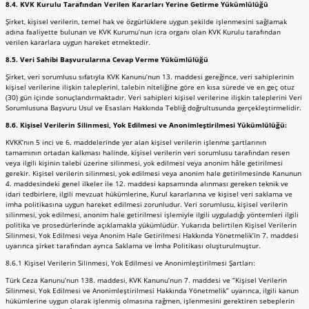
8.4. KVK Kurulu Tarafından Verilen Kararları Yerine Getirme Yükümlülüğü
Şirket, kişisel verilerin, temel hak ve özgürlüklere uygun şekilde işlenmesini sağlamak
adına faaliyette bulunan ve KVK Kurumu’nun icra organı olan KVK Kurulu tarafından
verilen kararlara uygun hareket etmektedir.
8.5. Veri Sahibi Başvurularına Cevap Verme Yükümlülüğü
Şirket, veri sorumlusu sıfatıyla KVK Kanunu’nun 13. maddesi gereğince, veri sahiplerinin
kişisel verilerine ilişkin taleplerini, talebin niteliğine göre en kısa sürede ve en geç otuz
(30) gün içinde sonuçlandırmaktadır. Veri sahipleri kişisel verilerine ilişkin taleplerini Veri
Sorumlusuna Başvuru Usul ve Esasları Hakkında Tebliğ doğrultusunda gerçekleştirmelidir.
8.6. Kişisel Verilerin Silinmesi, Yok Edilmesi ve Anonimleştirilmesi Yükümlülüğü:
KVKK’nın 5 inci ve 6. maddelerinde yer alan kişisel verilerin işlenme şartlarının
tamamının ortadan kalkması halinde, kişisel verilerin veri sorumlusu tarafından resen
veya ilgili kişinin talebi üzerine silinmesi, yok edilmesi veya anonim hâle getirilmesi
gerekir. Kişisel verilerin silinmesi, yok edilmesi veya anonim hale getirilmesinde Kanunun
4. maddesindeki genel ilkeler ile 12. maddesi kapsamında alınması gereken teknik ve
idari tedbirlere, ilgili mevzuat hükümlerine, Kurul kararlarına ve kişisel veri saklama ve
imha politikasına uygun hareket edilmesi zorunludur. Veri sorumlusu, kişisel verilerin
silinmesi, yok edilmesi, anonim hale getirilmesi işlemiyle ilgili uyguladığı yöntemleri ilgili
politika ve prosedürlerinde açıklamakla yükümlüdür. Yukarıda belirtilen Kişisel Verilerin
Silinmesi, Yok Edilmesi veya Anonim Hale Getirilmesi Hakkında Yönetmelik’in 7. maddesi
uyarınca şirket tarafından ayrıca Saklama ve İmha Politikası oluşturulmuştur.
8.6.1 Kişisel Verilerin Silinmesi, Yok Edilmesi ve Anonimleştirilmesi Şartları:
Türk Ceza Kanunu’nun 138. maddesi, KVK Kanunu’nun 7. maddesi ve “Kişisel Verilerin
Silinmesi, Yok Edilmesi ve Anonimleştirilmesi Hakkında Yönetmelik” uyarınca, ilgili kanun
hükümlerine uygun olarak işlenmiş olmasına rağmen, işlenmesini gerektiren sebeplerin