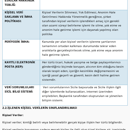
ESASLAR HAKKINDA
TEBLİĞ:
KİŞİSEL VERİ
Kişisel Verilerin Silinmesi, Yok Edilmesi, Anonim Hale
SAKLAMA VE İMHA
Getirilmesi Hakkında Yönetmelik gereğince, şirket
POLİTİKASI:
tarafından kişisel verilerin işlendikleri amaç için gerekli
olan azami süreyi belirleme işlemi ile silme, yok etme ve
anonim hale getirme işlemi için dayanak yapılmış olan
politika
PERİYODİK İMHA:
Kanunda yer alan kişisel verilerin işlenme şartlarının
tamamının ortadan kalkması durumunda tekrar eden
aralıklarla gerçekleştirilecek silme, yok etme veya anonim
hale getirme işlemi.
KAYITLI ELEKTRONİK
Her türlü ticari, hukuki yazışma ve belge paylaşımlarınızı
POSTA (KEP):
gönderdiğiniz biçimde koruyan, alıcının kim olduğunu kesin
olarak tespit eden, içeriğin kesinlikle değişmemesini ve
içeriği yasal geçerli ve güvenli, kesin delil haline getiren
sistemdir.
VERİ SORUMLULARI
Veri sorumlularının Sicile başvuruda ve Sicile ilişkin ilgili
SİCİL BİLGİ SİSTEMİ:
diğer işlemlerde kullanacakları, internet üzerinden
erişilebilen, Başkanlık tarafından oluşturulan ve yönetilen
bilişim sistemi.
2.2.İŞLENEN KİŞİSEL VERİLERİN SINIFLANDIRILMASI
Kişisel Veriler:
Kişisel veriler; kimliği belirli veya belirlenebilir gerçek kişiye ilişkin her türlü bilgilerdir.
Kişisel verilerin korunması sadece gerçek kişiler ile ilgili olup tüzel kişilere ait, içerisinde