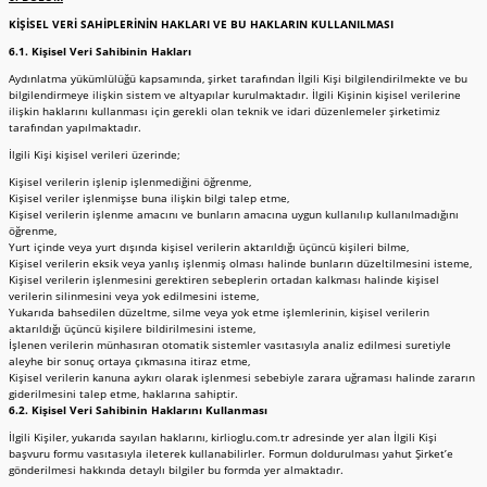
KİŞİSEL VERİ SAHİPLERİNİN HAKLARI VE BU HAKLARIN KULLANILMASI
6.1.
Kişisel Veri Sahibinin Hakları
Aydınlatma yükümlülüğü kapsamında, şirket tarafından İlgili Kişi bilgilendirilmekte ve bu
bilgilendirmeye ilişkin sistem ve altyapılar kurulmaktadır. İlgili Kişinin kişisel verilerine
ilişkin haklarını kullanması için gerekli olan teknik ve idari düzenlemeler şirketimiz
tarafından yapılmaktadır.
İlgili Kişi kişisel verileri üzerinde;
Kişisel verilerin işlenip işlenmediğini öğrenme,
Kişisel veriler işlenmişse buna ilişkin bilgi talep etme,
Kişisel verilerin işlenme amacını ve bunların amacına uygun kullanılıp kullanılmadığını
öğrenme,
Yurt içinde veya yurt dışında kişisel verilerin aktarıldığı üçüncü kişileri bilme,
Kişisel verilerin eksik veya yanlış işlenmiş olması halinde bunların düzeltilmesini isteme,
Kişisel verilerin işlenmesini gerektiren sebeplerin ortadan kalkması halinde kişisel
verilerin silinmesini veya yok edilmesini isteme,
Yukarıda bahsedilen düzeltme, silme veya yok etme işlemlerinin, kişisel verilerin
aktarıldığı üçüncü kişilere bildirilmesini isteme,
İşlenen verilerin münhasıran otomatik sistemler vasıtasıyla analiz edilmesi suretiyle
aleyhe bir sonuç ortaya çıkmasına itiraz etme,
Kişisel verilerin kanuna aykırı olarak işlenmesi sebebiyle zarara uğraması halinde zararın
giderilmesini talep etme, haklarına sahiptir.
6.2. Kişisel Veri Sahibinin Haklarını Kullanması
İlgili Kişiler, yukarıda sayılan haklarını, kirlioglu.com.tr adresinde yer alan İlgili Kişi
başvuru formu vasıtasıyla ileterek kullanabilirler. Formun doldurulması yahut Şirket’e
gönderilmesi hakkında detaylı bilgiler bu formda yer almaktadır.