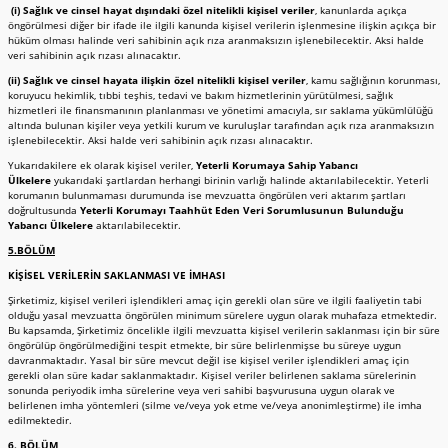
(i) Sağlık ve cinsel hayat dışındaki özel nitelikli kişisel veriler
, kanunlarda açıkça
öngörülmesi diğer bir ifade ile ilgili kanunda kişisel verilerin işlenmesine ilişkin açıkça bir
hüküm olması halinde veri sahibinin açık rıza aranmaksızın işlenebilecektir. Aksi halde
veri sahibinin açık rızası alınacaktır.
(ii) Sağlık ve cinsel hayata ilişkin özel nitelikli kişisel veriler
, kamu sağlığının korunması,
koruyucu hekimlik, tıbbi teşhis, tedavi ve bakım hizmetlerinin yürütülmesi, sağlık
hizmetleri ile finansmanının planlanması ve yönetimi amacıyla, sır saklama yükümlülüğü
altında bulunan kişiler veya yetkili kurum ve kuruluşlar tarafından açık rıza aranmaksızın
işlenebilecektir. Aksi halde veri sahibinin açık rızası alınacaktır.
Yukarıdakilere ek olarak kişisel veriler,
Yeterli Korumaya Sahip Yabancı
Ülkelere
yukarıdaki şartlardan herhangi birinin varlığı halinde aktarılabilecektir. Yeterli
korumanın bulunmaması durumunda ise mevzuatta öngörülen veri aktarım şartları
doğrultusunda
Yeterli Korumayı Taahhüt Eden Veri Sorumlusunun Bulunduğu
Yabancı Ülkelere
aktarılabilecektir.
5.BÖLÜM
KİŞİSEL VERİLERİN SAKLANMASI VE İMHASI
Şirketimiz, kişisel verileri işlendikleri amaç için gerekli olan süre ve ilgili faaliyetin tabi
olduğu yasal mevzuatta öngörülen minimum sürelere uygun olarak muhafaza etmektedir.
Bu kapsamda, Şirketimiz öncelikle ilgili mevzuatta kişisel verilerin saklanması için bir süre
öngörülüp öngörülmediğini tespit etmekte, bir süre belirlenmişse bu süreye uygun
davranmaktadır. Yasal bir süre mevcut değil ise kişisel veriler işlendikleri amaç için
gerekli olan süre kadar saklanmaktadır. Kişisel veriler belirlenen saklama sürelerinin
sonunda periyodik imha sürelerine veya veri sahibi başvurusuna uygun olarak ve
belirlenen imha yöntemleri (silme ve/veya yok etme ve/veya anonimleştirme) ile imha
edilmektedir.
6. BÖLÜM