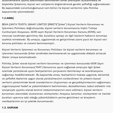
düzenlemelere uyumu bakımından benimsenen temel prensipler açıklanmakta ve
böylelikle Şirketimiz, kişisel veri sahiplerini bilgilendirerek gerekli şeffaflığı sağlamaktadır.
Bu kapsamdaki sorumluluğumuzun tam bilinci ile kişisel verileriniz işbu Politika
kapsamında işlenmektedir.
1.2.AMAÇ
BEKA ÇANTA TEKSTİL SANAYİ LİMİTED ŞİRKETİ(“Şirket”) Kişisel Verilerin Korunması ve
İşlenmesi Politikası doğrultusunda, kişisel verilerin korunmasına ilişkin Türkiye
Cumhuriyeti Anayasası, 6698 sayılı Kişisel Verilerin Korunması Kanunu (KVKK), sair
mevzuat tarafından getirilmiş ilke, kurallara uymayı ve ilgili kişilerin haklarını korumayı
taahhüt etmektedir. Bu amaçla, uygulanmak ve geliştirilmek üzere yazılı bir kişisel veri
koruma politikası ve sistemi benimsemiştir.
Kişisel Verilerin İşlenmesi ve Korunması Politikası ile kişisel verilerin korunması ve
işlenmesi konusunda Şirket tarafından benimsenecek ve uygulamada dikkate alınacak
ilkeler ortaya konulmaktadır.
Politika, Şirket olarak kişisel verilerin korunması ve işlenmesi konusunda 6698 Sayılı
Kişisel Verilerin Korunması(“KVK”) Kanunu’na uyum sağlamak amacıyla ilgili Şirket
özelinde yürütülecek uyum faaliyetlerinin çerçevesini belirlemeyi ve koordinasyonu
sağlamayı hedeflemektedir. Bu kapsamda amaç; faaliyetlerin hukuka uygunluk, dürüstlük
ve şeffaflık ilkelerine uygun olarak yürütülmesinin sürdürülmesi ile şirketin kişisel
verilerin yönetiminde kendi standartlarını oluşturması ve gerçekleştirmesinin sağlanması;
organizasyonel hedef ve yükümlülüklerin belirlenmesi, desteklenmesi, kabul edilebilir risk
seviyesiyle uyumlu olarak kontrol mekanizmalarının tesis edilmesi; kişisel verilerin
korunması alanındaki uluslararası sözleşmeler, Anayasa, kanunlar, sözleşmeler ve meslek
kuralları uyarınca tabi olduğu yükümlülüklerin yerine getirilmesi ve bireylerin
menfaatlerinin en iyi şekilde korunmasıdır.
1.3. KAPSAM