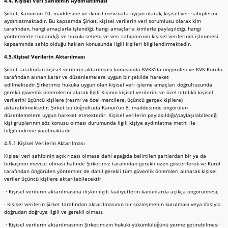
4.4. Kişisel Veri Sahibinin Aydınlatılması
Şirket, Kanun’un 10. maddesine ve ikincil mevzuata uygun olarak, kişisel veri sahiplerini
aydınlatmaktadır. Bu kapsamda Şirket, kişisel verilerin veri sorumlusu olarak kim
tarafından, hangi amaçlarla işlendiği, hangi amaçlarla kimlerle paylaşıldığı, hangi
yöntemlerle toplandığı ve hukuki sebebi ve veri sahiplerinin kişisel verilerinin işlenmesi
kapsamında sahip olduğu hakları konusunda ilgili kişileri bilgilendirmektedir.
4.5.Kişisel Verilerin Aktarılması
Şirket tarafından kişisel verilerin aktarılması konusunda KVKK’da öngörülen ve KVK Kurulu
tarafından alınan karar ve düzenlemelere uygun bir şekilde hareket
edilmektedir.Şirketimiz hukuka uygun olan kişisel veri işleme amaçları doğrultusunda
gerekli güvenlik önlemlerini alarak İlgili Kişinin kişisel verilerini ve özel nitelikli kişisel
verilerini üçüncü kişilere (resmi ve özel mercilere, üçüncü gerçek kişilere)
aktarabilmektedir. Şirket bu doğrultuda Kanun’un 8. maddesinde öngörülen
düzenlemelere uygun hareket etmektedir. Kişisel verilerin paylaşıldığı/paylaşılabileceği
kişi gruplarının söz konusu olması durumunda ilgili kişiye aydınlatma metni ile
bilgilendirme yapılmaktadır.
4.5.1 Kişisel Verilerin Aktarılması
Kişisel veri sahibinin açık rızası olmasa dahi aşağıda belirtilen şartlardan bir ya da
birkaçının mevcut olması halinde Şirketimiz tarafından gerekli özen gösterilerek ve Kurul
tarafından öngörülen yöntemler de dahil gerekli tüm güvenlik önlemleri alınarak kişisel
veriler üçüncü kişilere aktarılabilecektir.
· Kişisel verilerin aktarılmasına ilişkin ilgili faaliyetlerin kanunlarda açıkça öngörülmesi,
· Kişisel verilerin Şirket tarafından aktarılmasının bir sözleşmenin kurulması veya ifasıyla
doğrudan doğruya ilgili ve gerekli olması,
· Kişisel verilerin aktarılmasının Şirketimizin hukuki yükümlülüğünü yerine getirebilmesi