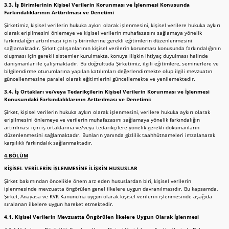
3.3. İş Birimlerinin Kişisel Verilerin Korunması ve İşlenmesi Konusunda
Farkındalıklarının Arttırılması ve Denetimi
Şirketimiz, kişisel verilerin hukuka aykırı olarak işlenmesini, kişisel verilere hukuka aykırı
olarak erişilmesini önlemeye ve kişisel verilerin muhafazasını sağlamaya yönelik
farkındalığın artırılması için iş birimlerine gerekli eğitimlerin düzenlenmesini
sağlamaktadır. Şirket çalışanlarının kişisel verilerin korunması konusunda farkındalığının
oluşması için gerekli sistemler kurulmakta, konuya ilişkin ihtiyaç duyulması halinde
danışmanlar ile çalışmaktadır. Bu doğrultuda Şirketimiz, ilgili eğitimlere, seminerlere ve
bilgilendirme oturumlarına yapılan katılımları değerlendirmekte olup ilgili mevzuatın
güncellenmesine paralel olarak eğitimlerini güncellemekte ve yenilemektedir.
3.4. İş Ortakları ve/veya Tedarikçilerin Kişisel Verilerin Korunması ve İşlenmesi
Konusundaki Farkındalıklarının Arttırılması ve Denetimi:
Şirket, kişisel verilerin hukuka aykırı olarak işlenmesini, verilere hukuka aykırı olarak
erişilmesini önlemeye ve verilerin muhafazasını sağlamaya yönelik farkındalığın
artırılması için iş ortaklarına ve/veya tedarikçilere yönelik gerekli dokümanların
düzenlenmesini sağlamaktadır. Bunların yanında gizlilik taahhütnameleri imzalanarak
karşılıklı farkındalık sağlanmaktadır.
4.BÖLÜM
KİŞİSEL VERİLERİN İŞLENMESİNE İLİŞKİN HUSUSLAR
Şirket bakımından öncelikle önem arz eden hususlardan biri, kişisel verilerin
işlenmesinde mevzuatta öngörülen genel ilkelere uygun davranılmasıdır. Bu kapsamda,
Şirket, Anayasa ve KVK Kanunu’na uygun olarak kişisel verilerin işlenmesinde aşağıda
sıralanan ilkelere uygun hareket etmektedir.
4.1. Kişisel Verilerin Mevzuatta Öngörülen İlkelere Uygun Olarak İşlenmesi