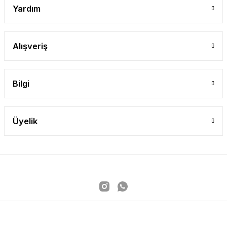
Yardım
YENİ
Mutlu Kids Kısa Kol Kız Çocuk Gömlek
Beyaz
Pembe
Alışveriş
11 Yaş
12 Yaş
13 Yaş
14 Yaş
15 Yaş
8 Yaş
6 Yaş
7 Yaş
Mutlu Kids
Bilgi
567,90 TL
SEPETE EKLE
Üyelik