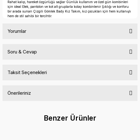
Rahat kalıp, hareket özgürlüğü sağlar Günlük kullanım ve özel gün kombinleri
için ideal Etek, pantolon ve kot alt gruplarla kolay kombinlenir Şıklığı ve konforu
bir arada sunan Çizgili Gömlek Bady Kız Takım, kız çocukları için hem kullanışlı
hem de stil sahibi bir tercihtir.
Yorumlar
Soru & Cevap
Bu ürüne ilk yorumu siz yapın!
Taksit Seçenekleri
Yorum Yaz
Ürün hakkında henüz soru sorulmamış.
Önerileriniz
Soru Sor
Bu ürünün fiyat bilgisi, resim, ürün açıklamalarında ve diğer
konularda yetersiz gördüğünüz noktaları öneri formunu
Benzer Ürünler
kullanarak tarafımıza iletebilirsiniz.
Görüş ve önerileriniz için teşekkür ederiz.