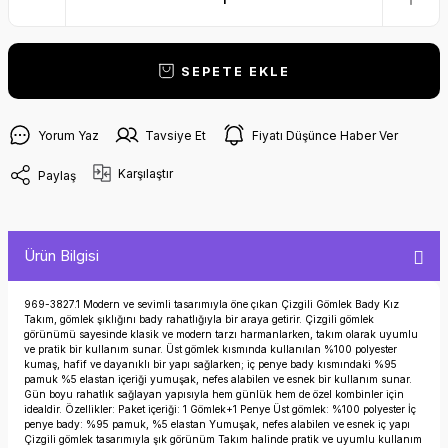
SEPETE EKLE
Yorum Yaz
Tavsiye Et
Fiyatı Düşünce Haber Ver
Karşılaştır
Paylaş
Ürün Bilgisi
969-3827.1 Modern ve sevimli tasarımıyla öne çıkan Çizgili Gömlek Bady Kız
Takım, gömlek şıklığını bady rahatlığıyla bir araya getirir. Çizgili gömlek
görünümü sayesinde klasik ve modern tarzı harmanlarken, takım olarak uyumlu
ve pratik bir kullanım sunar. Üst gömlek kısmında kullanılan %100 polyester
kumaş, hafif ve dayanıklı bir yapı sağlarken; iç penye bady kısmındaki %95
pamuk %5 elastan içeriği yumuşak, nefes alabilen ve esnek bir kullanım sunar.
Gün boyu rahatlık sağlayan yapısıyla hem günlük hem de özel kombinler için
idealdir. Özellikler: Paket içeriği: 1 Gömlek+1 Penye Üst gömlek: %100 polyester İç
penye bady: %95 pamuk, %5 elastan Yumuşak, nefes alabilen ve esnek iç yapı
Çizgili gömlek tasarımıyla şık görünüm Takım halinde pratik ve uyumlu kullanım