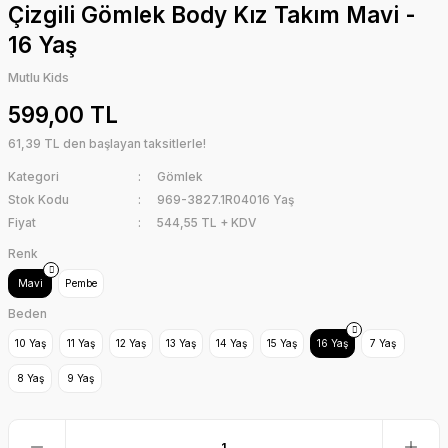
Çizgili Gömlek Body Kız Takım Mavi -
16 Yaş
Mutlu Kids
599,00 TL
61,39 TL den başlayan taksitlerle!
Kategori
Gömlek
Stok Kodu
969-3827.1R04016 Yaş
Fiyat
544,55 TL + KDV
Renk
Mavi
Pembe
Beden
10 Yaş
11 Yaş
12 Yaş
13 Yaş
14 Yaş
15 Yaş
16 Yaş
7 Yaş
8 Yaş
9 Yaş