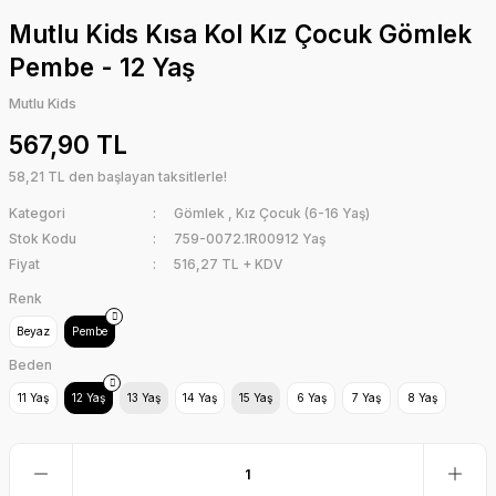
Mutlu Kids Kısa Kol Kız Çocuk Gömlek
Pembe - 12 Yaş
Mutlu Kids
567,90 TL
58,21 TL den başlayan taksitlerle!
Kategori
Gömlek
,
Kız Çocuk (6-16 Yaş)
Stok Kodu
759-0072.1R00912 Yaş
Fiyat
516,27 TL + KDV
Renk
Beyaz
Pembe
Beden
11 Yaş
12 Yaş
13 Yaş
14 Yaş
15 Yaş
6 Yaş
7 Yaş
8 Yaş