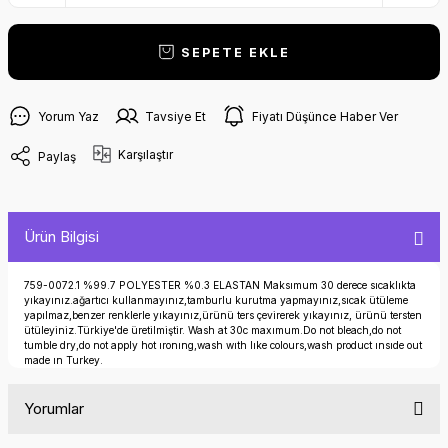
SEPETE EKLE
Yorum Yaz
Tavsiye Et
Fiyatı Düşünce Haber Ver
Karşılaştır
Paylaş
Ürün Bilgisi
759-0072.1 %99.7 POLYESTER %0.3 ELASTAN Maksımum 30 derece sıcaklıkta
yıkayınız.ağartıcı kullanmayınız,tamburlu kurutma yapmayınız,sıcak ütüleme
yapılmaz,benzer renklerle yıkayınız,ürünü ters çevirerek yıkayınız, ürünü tersten
ütüleyiniz.Türkiye'de üretilmiştir. Wash at 30c maxımum.Do not bleach,do not
tumble dry,do not apply hot ıronıng,wash wıth lıke colours,wash product ınsıde out
made ın Turkey.
Yorumlar