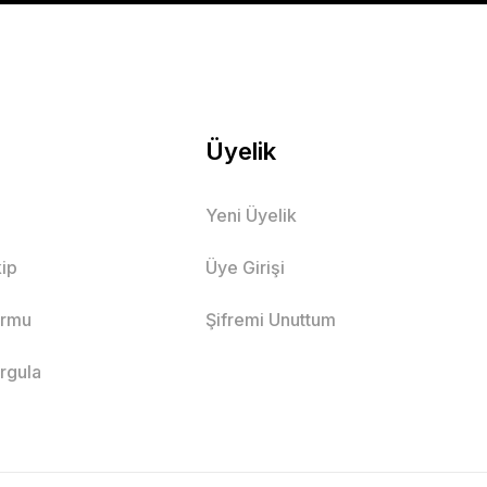
 Çocuk Tişört
Üyelik
be
TAŞ
Vizon
ÇAĞLA
Mavi
Yeni Üyelik
9 Yaş
4 Yaş
7 Yaş
5 Yaş
ip
Üye Girişi
ormu
Şifremi Unuttum
E EKLE
orgula