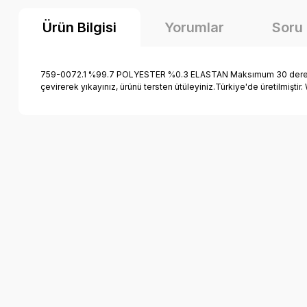
Ürün Bilgisi
Yorumlar
Soru
759-0072.1 %99.7 POLYESTER %0.3 ELASTAN Maksımum 30 derece sıca
çevirerek yıkayınız, ürünü tersten ütüleyiniz.Türkiye'de üretilmiş
Bu ürünün fiyat bilgisi, resim, ürün açıklamalarında ve diğer k
Görüş ve önerileriniz için teşekkür ederiz.
Ürün resmi kalitesiz, bozuk veya görüntülenemiyor.
Ürün açıklamasında eksik bilgiler bulunuyor.
Ürün bilgilerinde hatalar bulunuyor.
Ürün fiyatı diğer sitelerden daha pahalı.
Bu ürüne benzer farklı alternatifler olmalı.
Çizgili Gömlek Body Kız Takım