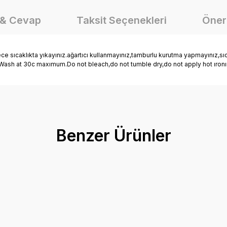
 & Cevap
Taksit Seçenekleri
Öneri
klıkta yıkayınız.ağartıcı kullanmayınız,tamburlu kurutma yapmayınız,sıcak
tir. Wash at 30c maxımum.Do not bleach,do not tumble dry,do not apply hot ıro
onularda yetersiz gördüğünüz noktaları öneri formunu kullanarak tarafımız
Ürün hakkında henüz soru sorulmamış.
Bu ürüne ilk yorumu siz yapın!
Benzer Ürünler
Yorum Yaz
Soru Sor
Taşlı Kot Gömlek