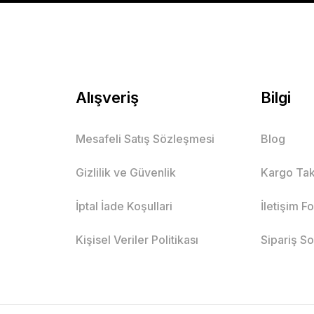
ız Çocuk Takımı
Fırfır Detaylı Lastikli Kısa Kol Kız
Alışveriş
Bilgi
Beyaz
Bej
Sarı
Lacivert
Pem
Mesafeli Satış Sözleşmesi
Blog
2 Yaş
3 Yaş
6 Yaş
8 Yaş
Gizlilik ve Güvenlik
Kargo Tak
Mutlu Kids
369,00 TL
İptal İade Koşullari
İletişim F
SEPET
Kişisel Veriler Politikası
Sipariş S