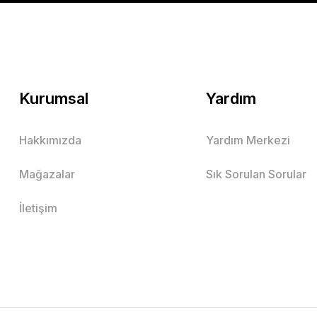
Keten Görünümlü Gömlek ve Bağcıklı Pantolon 2'li K
Kurumsal
Yardım
Bej
ÇAĞLA
Mavi
Hakkımızda
Yardım Merkezi
3 Yaş
5 Yaş
6 Yaş
4 Yaş
Mağazalar
Sık Sorulan Sorular
Mutlu Kids
829,00 TL
İletişim
SEPETE EKLE