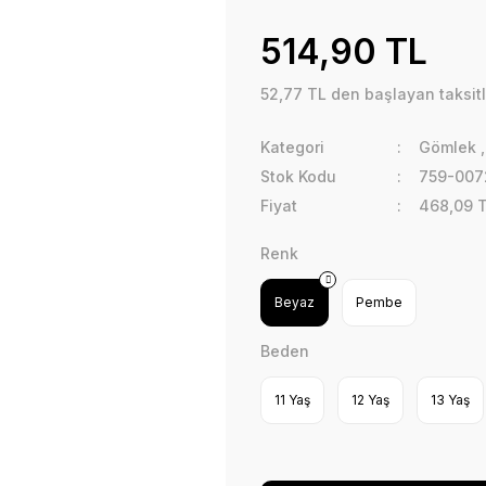
514,90 TL
52,77 TL den başlayan taksitl
Kategori
Gömlek
Stok Kodu
759-007
Fiyat
468,09 
Renk
Beyaz
Pembe
Beden
11 Yaş
12 Yaş
13 Yaş