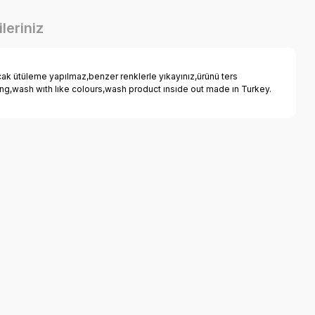
leriniz
 ütüleme yapılmaz,benzer renklerle yıkayınız,ürünü ters
nıng,wash wıth lıke colours,wash product ınsıde out made ın Turkey.
a iletebilirsiniz.