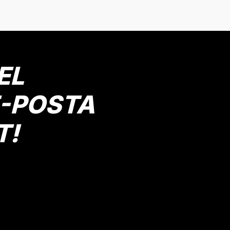
Antrasit
 Yaş
15 Yaş
16 Yaş
10 Yaş
12 Yaş
13 Yaş
14 Yaş
Gönder
Mutlu Kids
799,00 TL
EL
SE
E-POSTA
T!
mlek
Mutlu Kız Kot Etek
Mutlu Kids
399,00 TL
SEPETE EKLE