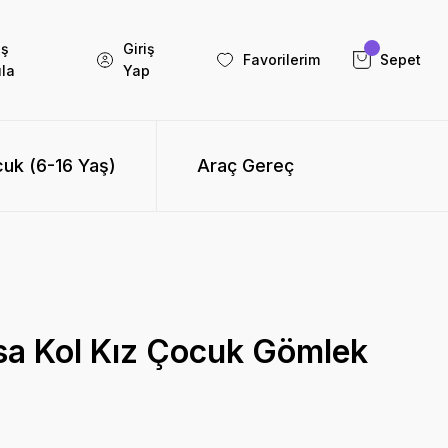
iş
Giriş
Favorilerim
Sepet
la
Yap
uk (6-16 Yaş)
Araç Gereç
sa Kol Kız Çocuk Gömlek