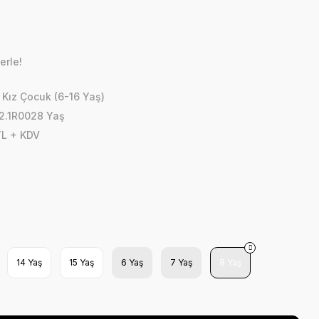
erle!
,
Kız Çocuk (6-16 Yaş)
2.1R0028 Yaş
TL + KDV
14 Yaş
15 Yaş
6 Yaş
7 Yaş
8 Yaş