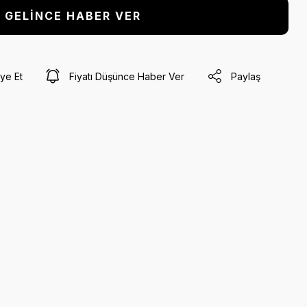
GELİNCE HABER VER
ye Et
Fiyatı Düşünce Haber Ver
Paylaş