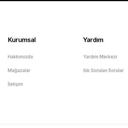
Mutlu Kids
509,00 TL
SEPETE EKLE
Kurumsal
Yardım
Hakkımızda
Yardım Merkezi
Çizgili Desenli Bağcıklı Erkek Çocuk Pantolon
Mağazalar
Sık Sorulan Sorular
Lacivert
Vizon
İletişim
10 Yaş
11 Yaş
2 Yaş
3 Yaş
4 Yaş
5 Yaş
6 Yaş
7 Ya
Mutlu Kids
519,00 TL
SEPETE EKLE