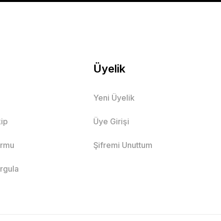
PETE EKLE
Üyelik
Yeni Üyelik
rkek Çocuk Pantolon
ip
Üye Girişi
Haki
Gri
ormu
Şifremi Unuttum
aş
9 Yaş
11 Yaş
13 Yaş
14 Yaş
orgula
E EKLE