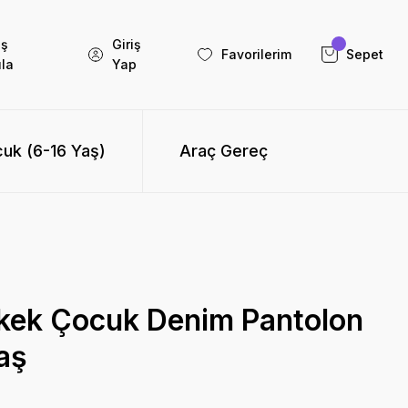
iş
Giriş
Favorilerim
Sepet
la
Yap
uk (6-16 Yaş)
Araç Gereç
rkek Çocuk Denim Pantolon
Yaş