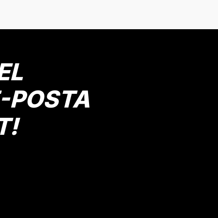
KAHVE
8 Yaş
9 Yaş
16 Yaş
3 Yaş
10 Yaş
11 Yaş
2 Yaş
Gönder
Mutlu Kids
609,00 TL
EL
E-POSTA
T!
Keten Görünümlü Bağcıklı Rahat 
Bej
ş
8 Yaş
9 Yaş
10 Yaş
11 Yaş
12 Yaş
13 Yaş
14 