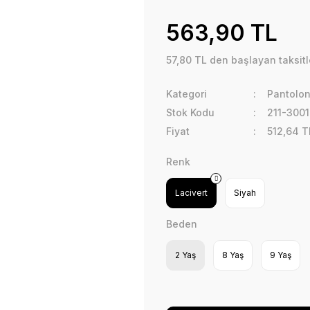
563,90 TL
57,80 TL den başlayan taksitl
Kategori
Pantolo
Stok Kodu
211-3001
Fiyat
512,64 T
Renk
Lacivert
Siyah
Beden
2 Yaş
8 Yaş
9 Yaş