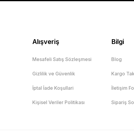
Mutlu Kids
589,00 TL
SE
Alışveriş
Bilgi
Mesafeli Satış Sözleşmesi
Blog
Keten Beli Lastikli Rahat Kalıp E
Gizlilik ve Güvenlik
Kargo Tak
Siyah
Bej
İptal İade Koşullari
İletişim F
ş
8 Yaş
9 Yaş
10 Yaş
15 Yaş
16 Yaş
7 Yaş
8 Y
Kişisel Veriler Politikası
Sipariş S
Mutlu Kids
569,00 TL
SEPET