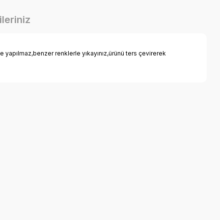
leriniz
yapılmaz,benzer renklerle yıkayınız,ürünü ters çevirerek
a iletebilirsiniz.
rdin Pantolon