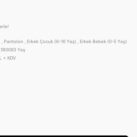
erle!
n
,
Pantolon
,
Erkek Çocuk (6-16 Yaş)
,
Erkek Bebek (0-5 Yaş)
.1R0063 Yaş
L + KDV