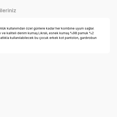
leriniz
 günlük kullanımdan özel günlere kadar her kombine uyum sağlar.
lı ve kaliteli denim kumaş Likralı, esnek kumaş %98 pamuk %2
tlıkla kullanılabilecek bu çocuk erkek kot pantolon, gardırobun
a iletebilirsiniz.