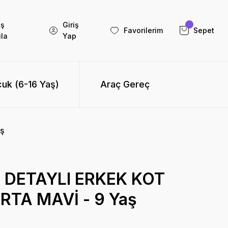
iş
Giriş
Favorilerim
Sepet
la
Yap
uk (6-16 Yaş)
Araç Gereç
ş
 DETAYLI ERKEK KOT
TA MAVİ - 9 Yaş