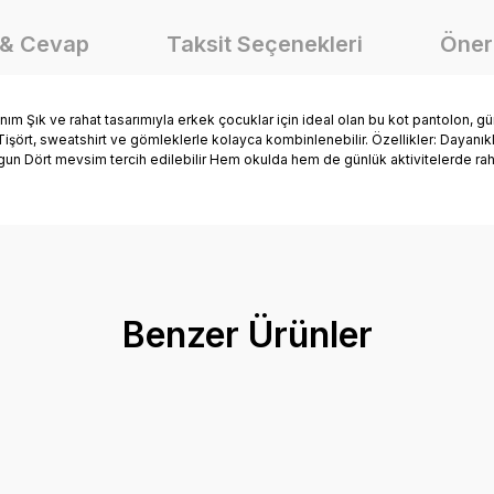
 & Cevap
Taksit Seçenekleri
Öneri
anım Şık ve rahat tasarımıyla erkek çocuklar için ideal olan bu kot pantolon,
ört, sweatshirt ve gömleklerle kolayca kombinlenebilir. Özellikler: Dayanık
un Dört mevsim tercih edilebilir Hem okulda hem de günlük aktivitelerde raha
onularda yetersiz gördüğünüz noktaları öneri formunu kullanarak tarafımız
Ürün hakkında henüz soru sorulmamış.
Bu ürüne ilk yorumu siz yapın!
Benzer Ürünler
Yorum Yaz
Soru Sor
Bel Lastikli Erkek Kot Pantolon