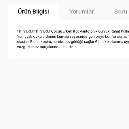
Ürün Bilgisi
Yorumlar
Soru
111-3153.1 111-3153.1 Çocuk Erkek Kot Pantolon – Günlük Rahat Kull
Yumuşak dokulu denim kumaşı sayesinde gün boyu konfor sunar. Tiş
elastan Rahat kesim, hareket özgürlüğü sağlar Günlük kullanıma uyg
vazgeçilmez parçalarından biridir.
Bu ürünün fiyat bilgisi, resim, ürün açıklamalarında ve diğer k
Görüş ve önerileriniz için teşekkür ederiz.
Ürün resmi kalitesiz, bozuk veya görüntülenemiyor.
Ürün açıklamasında eksik bilgiler bulunuyor.
Ürün bilgilerinde hatalar bulunuyor.
Ürün fiyatı diğer sitelerden daha pahalı.
Bu ürüne benzer farklı alternatifler olmalı.
Mutlu Kids Erkek Çocuk Gabardin Pantolon