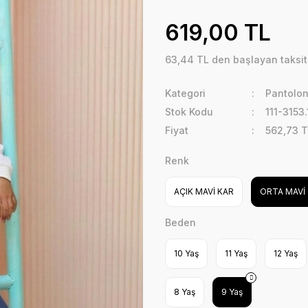
619,00 TL
63,44 TL den başlayan taksitl
Kategori
Pantolo
Stok Kodu
111-3153
Fiyat
562,73 T
Renk
AÇIK MAVİ KAR
ORTA MAVİ
Beden
10 Yaş
11 Yaş
12 Yaş
8 Yaş
9 Yaş