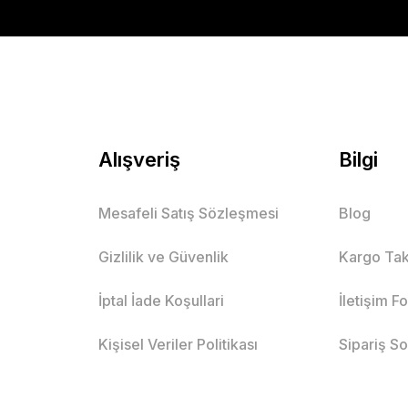
Mutlu Kids
519,00 TL
Alışveriş
Bilgi
Mesafeli Satış Sözleşmesi
Blog
Erkek Çocuk Nakışlı Regular Fit Gaba
Gizlilik ve Güvenlik
Kargo Tak
Beyaz
İptal İade Koşullari
İletişim F
 Yaş
14 Yaş
10 Yaş
11 Yaş
13 Yaş
14 Yaş
15 Yaş
Kişisel Veriler Politikası
Sipariş S
Mutlu Kids
599,00 TL