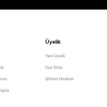
SEPETE EKLE
Üyelik
Yeni Üyelik
rdin Pantolon
ip
Üye Girişi
ormu
Şifremi Unuttum
16 Yaş
8 Yaş
9 Yaş
orgula