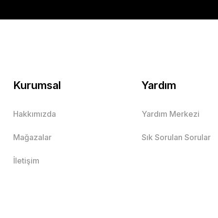
Mutlu Kids
589,00 TL
SEPETE EKLE
Kurumsal
Yardım
Hakkımızda
Yardım Merkezi
Keten Beli Lastikli Rahat Kalıp Erkek Çocuk Pantolon
Mağazalar
Sık Sorulan Sorular
Siyah
Bej
Haki
Gri
İletişim
10 Yaş
15 Yaş
16 Yaş
7 Yaş
8 Yaş
9 Yaş
11 Yaş
13
Mutlu Kids
569,00 TL