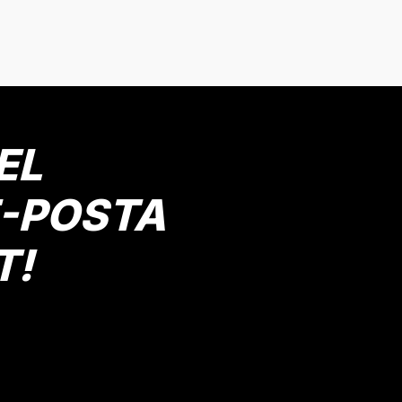
Antrasit
Açık 
ş
8 Yaş
9 Yaş
10 Yaş
11 Yaş
2 Yaş
3 Yaş
4 Ya
Gönder
Mutlu Kids
509,00 TL
EL
SEP
E-POSTA
T!
on
Çizgili Desenli Bağcıklı Erke
La
7 Yaş
8 Yaş
9 Yaş
10 Yaş
11 Yaş
2 Yaş
3 Yaş