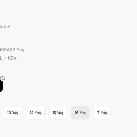
erle!
n
.1R0489 Yaş
L + KDV
13 Yaş
14 Yaş
15 Yaş
16 Yaş
7 Yaş