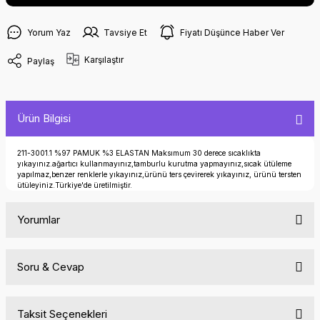
Yorum Yaz
Tavsiye Et
Fiyatı Düşünce Haber Ver
Karşılaştır
Paylaş
Ürün Bilgisi
211-3001.1 %97 PAMUK %3 ELASTAN Maksımum 30 derece sıcaklıkta
yıkayınız.ağartıcı kullanmayınız,tamburlu kurutma yapmayınız,sıcak ütüleme
yapılmaz,benzer renklerle yıkayınız,ürünü ters çevirerek yıkayınız, ürünü tersten
ütüleyiniz.Türkiye'de üretilmiştir.
Yorumlar
Soru & Cevap
Bu ürüne ilk yorumu siz yapın!
Taksit Seçenekleri