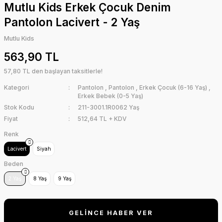
Mutlu Kids Erkek Çocuk Denim
Pantolon Lacivert - 2 Yaş
Mutlu Kids
563,90 TL
57,80 TL den başlayan taksitlerle!
Kategori
Pantolon
,
Pantolon
,
Erkek Çocuk (6-16 Yaş)
,
Erkek Bebek (0-5 Yaş)
Stok Kodu
211-3001.1R0062 Yaş
Fiyat
512,64 TL + KDV
Renk
Lacivert
Siyah
Beden
2 Yaş
8 Yaş
9 Yaş
GELİNCE HABER VER