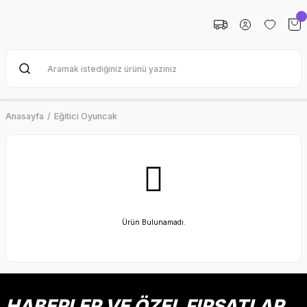
Anasayfa
Eğitici Oyuncak
Ürün Bulunamadı.
HABERLER VE ÖZEL FIRSATLAR