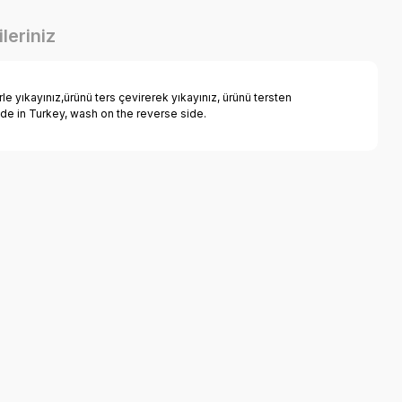
leriniz
 yıkayınız,ürünü ters çevirerek yıkayınız, ürünü tersten
ade in Turkey, wash on the reverse side.
a iletebilirsiniz.
k