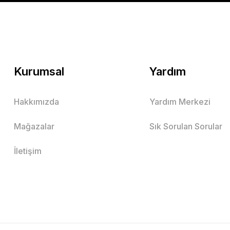
Mutlu Kids
299,00 TL
SEPETE EKLE
Kurumsal
Yardım
Hakkımızda
Yardım Merkezi
Mutlu Kapüşonlu 2'li Çocuk Sweatshirt Takım
Mağazalar
Sık Sorulan Sorular
Lacivert
Bordo
İletişim
3 Yaş
4 Yaş
5 Yaş
6 Yaş
7 Yaş
8 Yaş
9 Yaş
10 Ya
Mutlu Kids
379,90 TL
SEPETE EKLE