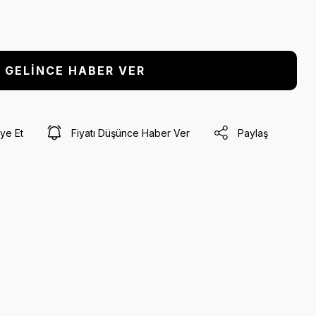
GELİNCE HABER VER
ye Et
Fiyatı Düşünce Haber Ver
Paylaş