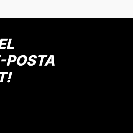
Bej
Lacivert
Haki
Gri
 Yaş
10 Yaş
11 Yaş
6 Yaş
7 Yaş
8 Yaş
9 Yaş
3 
Gönder
Mutlu Kids
674,90 TL
EL
SEPETE EKLE
E-POSTA
T!
Pamuklu Basic Tişört
Erkek Çocuk Bisiklet Baskılı
Mav
 Yaş
8 Yaş
9 Yaş
10 Yaş
11 Yaş
2 Yaş
4 Yaş