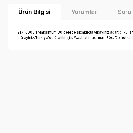
Ürün Bilgisi
Yorumlar
Soru
217-6003.1 Maksımum 30 derece sıcaklıkta yıkayınız.ağartıcı kulla
ütüleyiniz.Türkiye'de üretilmiştir. Wash at maximum 30c. Do not us
Bu ürünün fiyat bilgisi, resim, ürün açıklamalarında ve diğer k
Görüş ve önerileriniz için teşekkür ederiz.
Ürün resmi kalitesiz, bozuk veya görüntülenemiyor.
Ürün açıklamasında eksik bilgiler bulunuyor.
Ürün bilgilerinde hatalar bulunuyor.
Ürün fiyatı diğer sitelerden daha pahalı.
Bu ürüne benzer farklı alternatifler olmalı.
Mutlu Kids Erkek Çocuk Yağmurluk