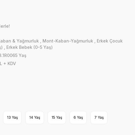
erle!
Kaban & Yağmurluk
,
Mont-Kaban-Yağmurluk
,
Erkek Çocuk
ş)
,
Erkek Bebek (0-5 Yaş)
3.1R0065 Yaş
L + KDV
13 Yaş
14 Yaş
15 Yaş
6 Yaş
7 Yaş