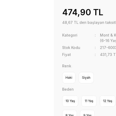
474,90 TL
48,67 TL den başlayan taksitl
Kategori
Mont & 
(6-16 Ya
Stok Kodu
217-600
Fiyat
431,73 T
Renk
Haki
Siyah
Beden
10 Yaş
11 Yaş
12 Yaş
8 Yaş
9 Yaş