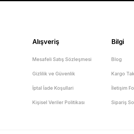
Mutlu Kids
344,00 TL
SE
Alışveriş
Bilgi
Mesafeli Satış Sözleşmesi
Blog
Baskılı Kısa Kol Tişört ve Şort 2’li Erkek Çocuk
Gizlilik ve Güvenlik
Kargo Tak
Siyah
Bej
İndigo
İptal İade Koşullari
İletişim F
ş
10 Yaş
11 Yaş
2 Yaş
3 Yaş
4 Yaş
5 Yaş
6 Yaş
Kişisel Veriler Politikası
Sipariş S
Mutlu Kids
629,00 TL
SEPETE EKLE