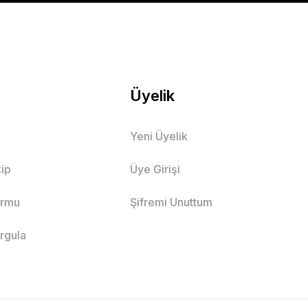
PETE EKLE
Üyelik
Yeni Üyelik
 Takımı
ip
Üye Girişi
ormu
Şifremi Unuttum
7 Yaş
8 Yaş
9 Yaş
orgula