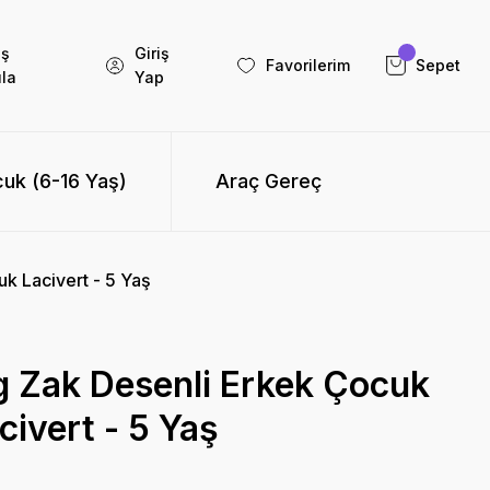
iş
Giriş
Favorilerim
Sepet
la
Yap
uk (6-16 Yaş)
Araç Gereç
k Lacivert - 5 Yaş
g Zak Desenli Erkek Çocuk
ivert - 5 Yaş