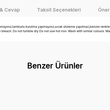
 & Cevap
Taksit Seçenekleri
Öneri
nmayınız,tamburlu kurutma yapmayınız,sıcak ütüleme yapılmaz,benzer renklerle
e bleach. Do not tumble dry Do not use hot iron. Wash with similar colours. M
onularda yetersiz gördüğünüz noktaları öneri formunu kullanarak tarafımız
Ürün hakkında henüz soru sorulmamış.
Bu ürüne ilk yorumu siz yapın!
Benzer Ürünler
Yorum Yaz
Soru Sor
Mutlu Kids Erkek Çocuk Kapüşonlu Yağmurlu