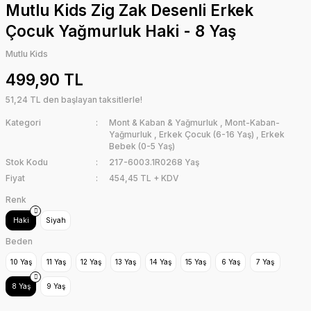
Mutlu Kids Zig Zak Desenli Erkek
Çocuk Yağmurluk Haki - 8 Yaş
Mutlu Kids
499,90 TL
51,24 TL den başlayan taksitlerle!
Kategori
Mont & Kaban & Yağmurluk
,
Mont-Kaban-
Yağmurluk
,
Erkek Çocuk (6-16 Yaş)
,
Erkek
Bebek (0-5 Yaş)
Stok Kodu
217-6003.1R0268 Yaş
Fiyat
454,45 TL + KDV
Renk
Haki
Siyah
Beden
10 Yaş
11 Yaş
12 Yaş
13 Yaş
14 Yaş
15 Yaş
6 Yaş
7 Yaş
8 Yaş
9 Yaş