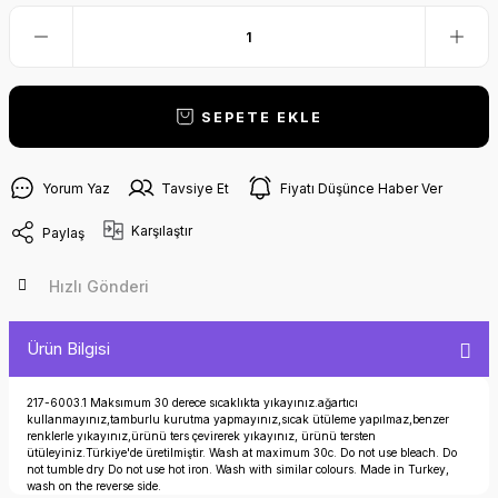
SEPETE EKLE
Yorum Yaz
Tavsiye Et
Fiyatı Düşünce Haber Ver
Karşılaştır
Paylaş
Hızlı Gönderi
Ürün Bilgisi
217-6003.1 Maksımum 30 derece sıcaklıkta yıkayınız.ağartıcı
kullanmayınız,tamburlu kurutma yapmayınız,sıcak ütüleme yapılmaz,benzer
renklerle yıkayınız,ürünü ters çevirerek yıkayınız, ürünü tersten
ütüleyiniz.Türkiye'de üretilmiştir. Wash at maximum 30c. Do not use bleach. Do
not tumble dry Do not use hot iron. Wash with similar colours. Made in Turkey,
wash on the reverse side.