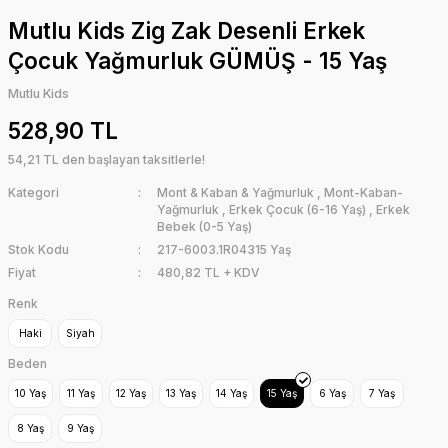
Mutlu Kids Zig Zak Desenli Erkek
Çocuk Yağmurluk GÜMÜŞ - 15 Yaş
Mutlu Kids
528,90 TL
54,21 TL den başlayan taksitlerle!
Kategori
Mont & Kaban & Yağmurluk
,
Mont-Kaban-
Yağmurluk
,
Erkek Çocuk (6-16 Yaş)
,
Erkek
Bebek (0-5 Yaş)
Stok Kodu
217-6003.1R04315 Yaş
Fiyat
480,82 TL + KDV
Renk
Haki
Siyah
Beden
10 Yaş
11 Yaş
12 Yaş
13 Yaş
14 Yaş
15 Yaş
6 Yaş
7 Yaş
8 Yaş
9 Yaş