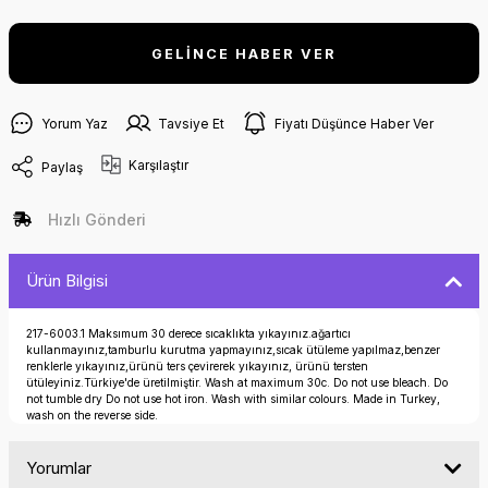
GELİNCE HABER VER
Yorum Yaz
Tavsiye Et
Fiyatı Düşünce Haber Ver
Karşılaştır
Paylaş
Hızlı Gönderi
Ürün Bilgisi
217-6003.1 Maksımum 30 derece sıcaklıkta yıkayınız.ağartıcı
kullanmayınız,tamburlu kurutma yapmayınız,sıcak ütüleme yapılmaz,benzer
renklerle yıkayınız,ürünü ters çevirerek yıkayınız, ürünü tersten
ütüleyiniz.Türkiye'de üretilmiştir. Wash at maximum 30c. Do not use bleach. Do
not tumble dry Do not use hot iron. Wash with similar colours. Made in Turkey,
wash on the reverse side.
Yorumlar