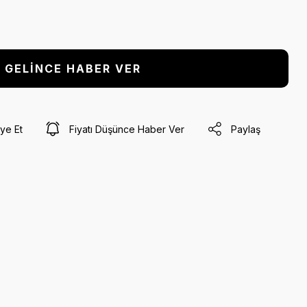
GELİNCE HABER VER
ye Et
Fiyatı Düşünce Haber Ver
Paylaş