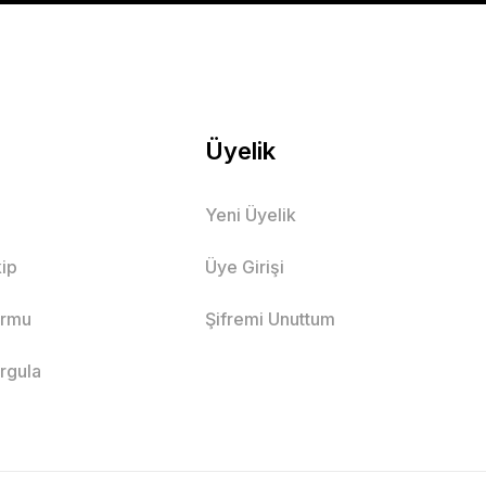
PETE EKLE
Üyelik
Yeni Üyelik
 Takımı
ip
Üye Girişi
ormu
Şifremi Unuttum
7 Yaş
8 Yaş
9 Yaş
orgula