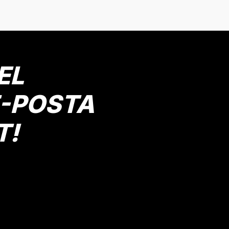
Bej
Lacivert
Haki
Gri
 Yaş
10 Yaş
11 Yaş
6 Yaş
7 Yaş
8 Yaş
9 Yaş
3 
Gönder
Mutlu Kids
674,90 TL
EL
SEPETE EKLE
E-POSTA
T!
Pamuklu Basic Tişört
Erkek Çocuk Bisiklet Baskılı
Mav
 Yaş
8 Yaş
9 Yaş
10 Yaş
11 Yaş
2 Yaş
4 Yaş