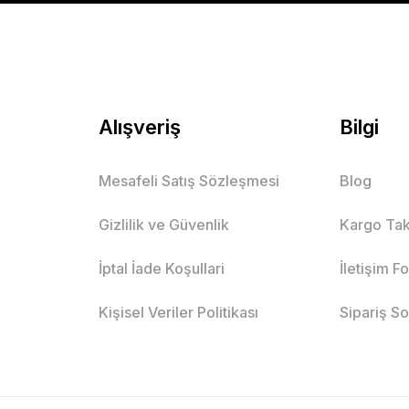
Mutlu Kids
344,00 TL
SE
Alışveriş
Bilgi
Mesafeli Satış Sözleşmesi
Blog
Baskılı Kısa Kol Tişört ve Şort 2’li Erkek Çocuk
Gizlilik ve Güvenlik
Kargo Tak
Siyah
Bej
İndigo
İptal İade Koşullari
İletişim F
ş
10 Yaş
11 Yaş
2 Yaş
3 Yaş
4 Yaş
5 Yaş
6 Yaş
Kişisel Veriler Politikası
Sipariş S
Mutlu Kids
629,00 TL
SEPETE EKLE