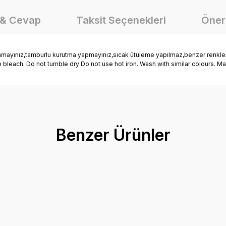
 & Cevap
Taksit Seçenekleri
Öneri
nmayınız,tamburlu kurutma yapmayınız,sıcak ütüleme yapılmaz,benzer renklerle
e bleach. Do not tumble dry Do not use hot iron. Wash with similar colours. M
onularda yetersiz gördüğünüz noktaları öneri formunu kullanarak tarafımız
Ürün hakkında henüz soru sorulmamış.
Bu ürüne ilk yorumu siz yapın!
Benzer Ürünler
Yorum Yaz
Soru Sor
Mutlu Kids Erkek Çocuk Kapüşonlu Yağmurlu