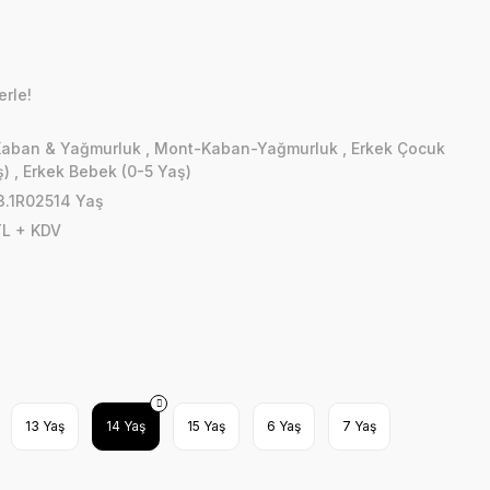
erle!
Kaban & Yağmurluk
,
Mont-Kaban-Yağmurluk
,
Erkek Çocuk
ş)
,
Erkek Bebek (0-5 Yaş)
3.1R02514 Yaş
TL + KDV
13 Yaş
14 Yaş
15 Yaş
6 Yaş
7 Yaş