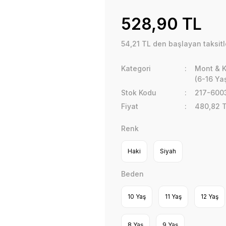
528,90 TL
54,21 TL den başlayan taksitl
Kategori
Mont & 
(6-16 Ya
Stok Kodu
217-600
Fiyat
480,82 
Renk
Haki
Siyah
Beden
10 Yaş
11 Yaş
12 Yaş
8 Yaş
9 Yaş