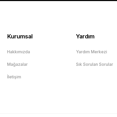
Mutlu Kids
299,00 TL
SEPETE EKLE
Kurumsal
Yardım
Hakkımızda
Yardım Merkezi
Mutlu Kapüşonlu 2'li Çocuk Sweatshirt Takım
Mağazalar
Sık Sorulan Sorular
Lacivert
Bordo
İletişim
3 Yaş
4 Yaş
5 Yaş
6 Yaş
7 Yaş
8 Yaş
9 Yaş
10 Ya
Mutlu Kids
379,90 TL
SEPETE EKLE