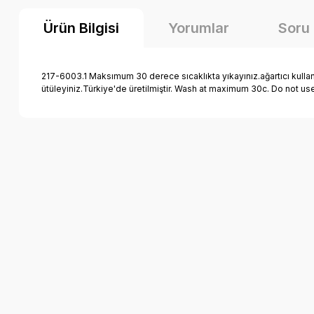
Ürün Bilgisi
Yorumlar
Soru
217-6003.1 Maksımum 30 derece sıcaklıkta yıkayınız.ağartıcı kulla
ütüleyiniz.Türkiye'de üretilmiştir. Wash at maximum 30c. Do not us
Bu ürünün fiyat bilgisi, resim, ürün açıklamalarında ve diğer k
Görüş ve önerileriniz için teşekkür ederiz.
Ürün resmi kalitesiz, bozuk veya görüntülenemiyor.
Ürün açıklamasında eksik bilgiler bulunuyor.
Ürün bilgilerinde hatalar bulunuyor.
Ürün fiyatı diğer sitelerden daha pahalı.
Bu ürüne benzer farklı alternatifler olmalı.
Mutlu Kids Erkek Çocuk Yağmurluk