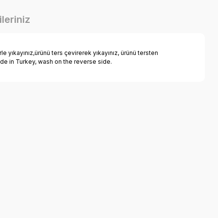
leriniz
 yıkayınız,ürünü ters çevirerek yıkayınız, ürünü tersten
ade in Turkey, wash on the reverse side.
a iletebilirsiniz.
k