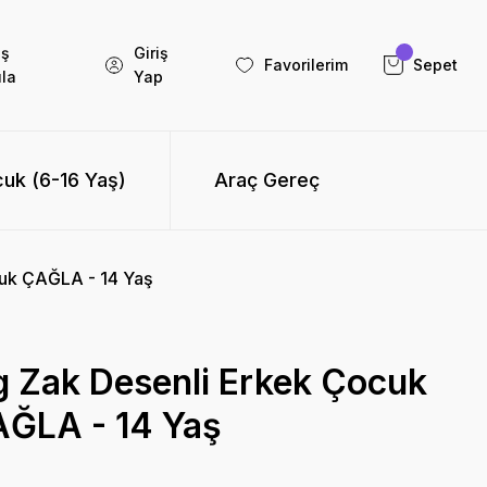
iş
Giriş
Favorilerim
Sepet
la
Yap
uk (6-16 Yaş)
Araç Gereç
luk ÇAĞLA - 14 Yaş
g Zak Desenli Erkek Çocuk
ĞLA - 14 Yaş