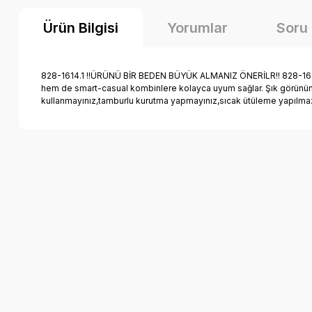
Ürün Bilgisi
Yorumlar
Soru
828-1614.1 !!ÜRÜNÜ BİR BEDEN BÜYÜK ALMANIZ ÖNERİLR!! 828-1614 mo
hem de smart-casual kombinlere kolayca uyum sağlar. Şık görünüm, 
kullanmayınız,tamburlu kurutma yapmayınız,sıcak ütüleme yapılmaz,b
Bu ürünün fiyat bilgisi, resim, ürün açıklamalarında ve diğer k
Görüş ve önerileriniz için teşekkür ederiz.
Ürün resmi kalitesiz, bozuk veya görüntülenemiyor.
Ürün açıklamasında eksik bilgiler bulunuyor.
Ürün bilgilerinde hatalar bulunuyor.
Ürün fiyatı diğer sitelerden daha pahalı.
Bu ürüne benzer farklı alternatifler olmalı.
Mutlu Kids Renk Bloklu Erkek Çocuk Kazak