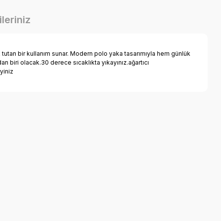
leriniz
tutan bir kullanım sunar. Modern polo yaka tasarımıyla hem günlük
biri olacak.30 derece sıcaklıkta yıkayınız.ağartıcı
yiniz
a iletebilirsiniz.