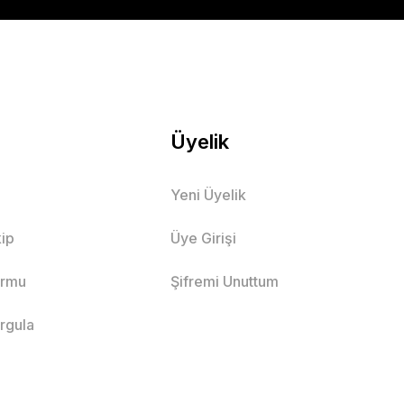
Üyelik
Yeni Üyelik
ip
Üye Girişi
ormu
Şifremi Unuttum
orgula