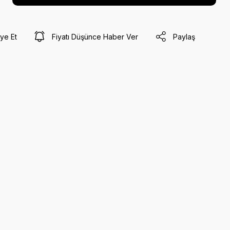
ye Et
Fiyatı Düşünce Haber Ver
Paylaş