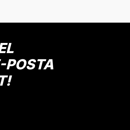
8-9 Yaş
11-12 Yaş
Gönder
EL
E-POSTA
T!