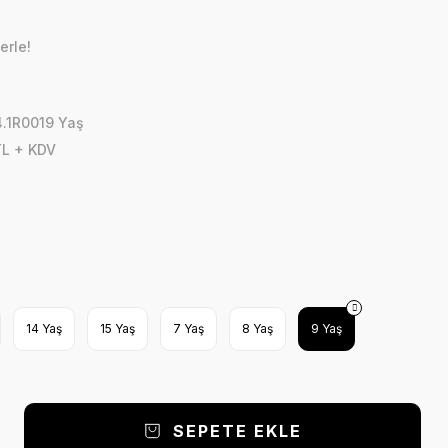
erle!
.1R0019 Yaş
TL + KDV
14 Yaş
15 Yaş
7 Yaş
8 Yaş
9 Yaş
SEPETE EKLE