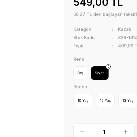
549,00 TL
56,27 TL den başlayan taksitl
Kategori
Kazak
Stok Kodu
828-1614
Fiyat
499,09 
Renk
Bej
Siyah
Beden
10 Yaş
12 Yaş
13 Yaş