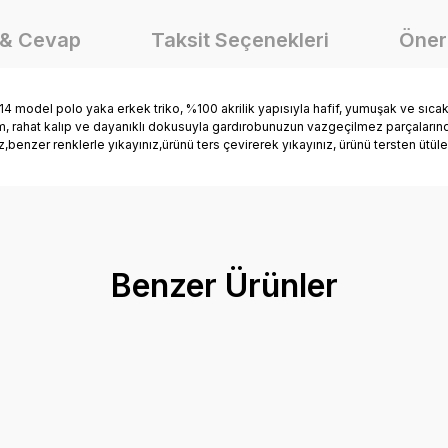
 & Cevap
Taksit Seçenekleri
Öneri
del polo yaka erkek triko, %100 akrilik yapısıyla hafif, yumuşak ve sıcak 
rahat kalıp ve dayanıklı dokusuyla gardırobunuzun vazgeçilmez parçalarından 
enzer renklerle yıkayınız,ürünü ters çevirerek yıkayınız, ürünü tersten ütüle
onularda yetersiz gördüğünüz noktaları öneri formunu kullanarak tarafımız
Ürün hakkında henüz soru sorulmamış.
Bu ürüne ilk yorumu siz yapın!
Benzer Ürünler
Yorum Yaz
Soru Sor