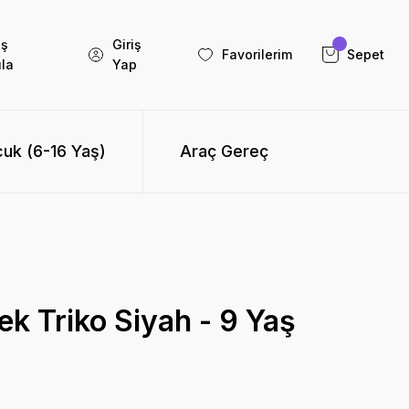
iş
Giriş
Favorilerim
Sepet
la
Yap
uk (6-16 Yaş)
Araç Gereç
ek Triko Siyah - 9 Yaş