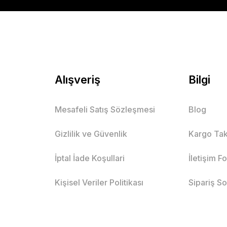
Alışveriş
Bilgi
Mesafeli Satış Sözleşmesi
Blog
Gizlilik ve Güvenlik
Kargo Tak
İptal İade Koşullari
İletişim F
Kişisel Veriler Politikası
Sipariş S