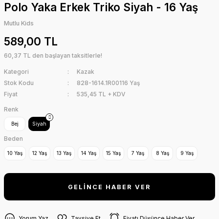
Polo Yaka Erkek Triko Siyah - 16 Yaş
Mutlu Kids
589,00 TL
60,37 TL den başlayan taksitlerle!
Kategori
Kazak
Stok Kodu
828-1614.1R00116 Yaş
Fiyat
535,45 TL + KDV
Renk
Bej
Siyah
Beden
10 Yaş
12 Yaş
13 Yaş
14 Yaş
15 Yaş
7 Yaş
8 Yaş
9 Yaş
GELİNCE HABER VER
Yorum Yaz
Tavsiye Et
Fiyatı Düşünce Haber Ver