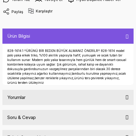
Karşılaştır
Paylaş
Ürün Bilgisi
828-1614.1 !!ÜRÜNÜ BİR BEDEN BÜYÜK ALMANIZ ÖNERİLR!! 828-1614 model
polo yaka erkek triko, %100 akrilik yapısıyla hafif, yumuşak ve sıcak tutan bir
kullanım sunar. Modern polo yaka tasarımıyla hem günlük hem de smart-casual
kombinlere kolayca uyum sağlar. Şık görünüm, rahat kalıp ve dayanıklı
dokusuyla gardırobunuzun vazgeçilmez parçalarından biri olacak.30 derece
sıcaklıkta yıkayınız.ağartıcı kullanmayınız,tamburlu kurutma yapmayınız,sıcak
ütüleme yapılmaz,benzer renklerle yıkayınız,ürünü ters çevirerek yıkayınız,
ürünü tersten ütüleyiniz
Yorumlar
Soru & Cevap
Bu ürüne ilk yorumu siz yapın!