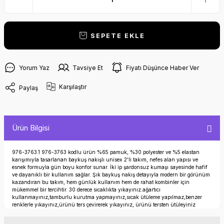
SEPETE EKLE
Yorum Yaz
Tavsiye Et
Fiyatı Düşünce Haber Ver
Karşılaştır
Paylaş
Ürün Bilgisi
976-3763.1 976-3763 kodlu ürün %65 pamuk, %30 polyester ve %5 elastan
karışımıyla tasarlanan baykuş nakışlı unisex 2'li takım, nefes alan yapısı ve
esnek formuyla gün boyu konfor sunar. İki ip şardonsuz kumaşı sayesinde hafif
ve dayanıklı bir kullanım sağlar. Şık baykuş nakış detayıyla modern bir görünüm
kazandıran bu takım, hem günlük kullanım hem de rahat kombinler için
mükemmel bir tercihtir. 30 derece sıcaklıkta yıkayınız.ağartıcı
kullanmayınız,tamburlu kurutma yapmayınız,sıcak ütüleme yapılmaz,benzer
renklerle yıkayınız,ürünü ters çevirerek yıkayınız, ürünü tersten ütüleyiniz