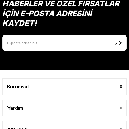
Ürün fiyatı diğer sitelerden daha pahalı.
HABERLER VE ÖZEL FIRSATLAR
Mutlu Kids
Bu ürüne benzer farklı alternatifler olmalı.
İÇİN E-POSTA ADRESİNİ
624,00 TL
KAYDET!
SEPETE EKLE
Gönder
Kurumsal
Yardım