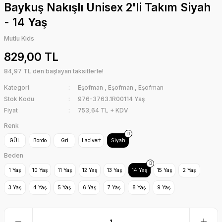
Baykuş Nakışlı Unisex 2'li Takım Siyah
- 14 Yaş
Mutlu Kids
829,00 TL
84,97 TL den başlayan taksitlerle!
Kategori
Eşofman
,
Eşofman
,
Eşofman
Stok Kodu
976-3763.1R00114 Yaş
Fiyat
753,64 TL + KDV
Renk
GÜL
Bordo
Gri
Lacivert
Siyah
Beden
1 Yaş
10 Yaş
11 Yaş
12 Yaş
13 Yaş
14 Yaş
15 Yaş
2 Yaş
3 Yaş
4 Yaş
5 Yaş
6 Yaş
7 Yaş
8 Yaş
9 Yaş