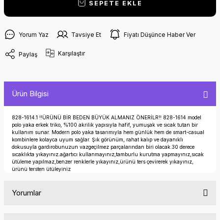
SEPETE EKLE
Yorum Yaz
Tavsiye Et
Fiyatı Düşünce Haber Ver
Karşılaştır
Paylaş
Ürün Bilgisi
828-1614.1 !!ÜRÜNÜ BİR BEDEN BÜYÜK ALMANIZ ÖNERİLR!! 828-1614 model
polo yaka erkek triko, %100 akrilik yapısıyla hafif, yumuşak ve sıcak tutan bir
kullanım sunar. Modern polo yaka tasarımıyla hem günlük hem de smart-casual
kombinlere kolayca uyum sağlar. Şık görünüm, rahat kalıp ve dayanıklı
dokusuyla gardırobunuzun vazgeçilmez parçalarından biri olacak.30 derece
sıcaklıkta yıkayınız.ağartıcı kullanmayınız,tamburlu kurutma yapmayınız,sıcak
ütüleme yapılmaz,benzer renklerle yıkayınız,ürünü ters çevirerek yıkayınız,
ürünü tersten ütüleyiniz
Yorumlar