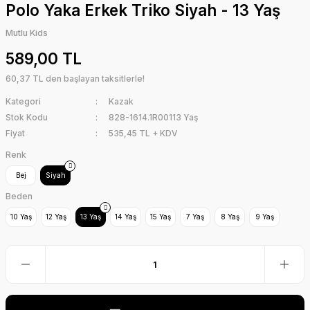
Polo Yaka Erkek Triko Siyah - 13 Yaş
Mutlu Kids
589,00 TL
60,37 TL den başlayan taksitlerle!
Kategori
Kazak
Stok Kodu
828-1614.1R00113 Yaş
Fiyat
535,45 TL + KDV
Renk
Bej
Siyah
Beden
10 Yaş
12 Yaş
13 Yaş
14 Yaş
15 Yaş
7 Yaş
8 Yaş
9 Yaş