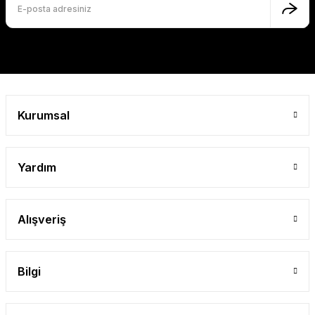
Gönder
Mutlu Kids Erkek Çocuk Denim Şort
Mutlu Kids
599,90 TL
Kurumsal
SEPETE EKLE
Yardım
Mutlu Kids Erkek Çocuk Bebek Kot Şort
ORTA MAVİ
Alışveriş
1 Yaş
2 Yaş
3 Yaş
4 Yaş
5 Yaş
Mutlu Kids
Bilgi
533,90 TL
SEPETE EKLE