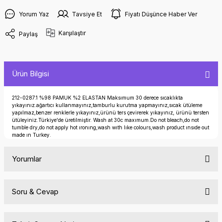
Yorum Yaz
Tavsiye Et
Fiyatı Düşünce Haber Ver
Karşılaştır
Paylaş
Ürün Bilgisi
212-0287.1 %98 PAMUK %2 ELASTAN Maksımum 30 derece sıcaklıkta
yıkayınız.ağartıcı kullanmayınız,tamburlu kurutma yapmayınız,sıcak ütüleme
yapılmaz,benzer renklerle yıkayınız,ürünü ters çevirerek yıkayınız, ürünü tersten
ütüleyiniz.Türkiye'de üretilmiştir. Wash at 30c maxımum.Do not bleach,do not
tumble dry,do not apply hot ıronıng,wash wıth lıke colours,wash product ınsıde out
made ın Turkey.
Yorumlar
Soru & Cevap
Bu ürüne ilk yorumu siz yapın!