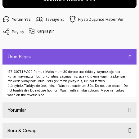
Yorum Yaz
Tavsiye Et
Fiyatı Düşünce Haber Ver
Karşılaştır
Paylaş
Ürün Bilgisi
177-3071.1 %100 Pamuk Maksımum 30 derece sıcaklıkta yıkayınız.ağartıcı
kullanmayınız,tamburlu kurutma yapmayınız,sıcak ütüleme yapılmaz,benzer
renklerle yıkayınız,ürünü ters çevirerek yıkayınız, ürünü tersten
ütüleyiniz.Türkiye'de üretilmiştir. Wash at maximum 30c. Do not use bleach. Do
not tumble dry Do not use hot iron. Wash with similar colours. Made in Turkey,
wash on the reverse side.
Yorumlar
Soru & Cevap
Bu ürüne ilk yorumu siz yapın!