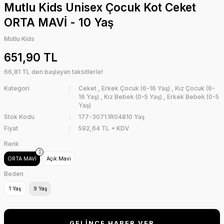
Mutlu Kids Unisex Çocuk Kot Ceket
ORTA MAVİ - 10 Yaş
Mutlu Kids
651,90 TL
66,81 TL den başlayan taksitlerle!
Kategori
Ceket
,
Erkek Çocuk (6-16 Yaş)
,
Kız Çocuk (6-
16 Yaş)
,
Kız Bebek (0-5 Yaş)
,
Erkek Bebek (0-5
Yaş)
Stok Kodu
177-3071.1R04810 Yaş
Fiyat
592,64 TL + KDV
Renk
ORTA MAVİ
Açık Mavi
Beden
1 Yaş
9 Yaş
GELİNCE HABER VER