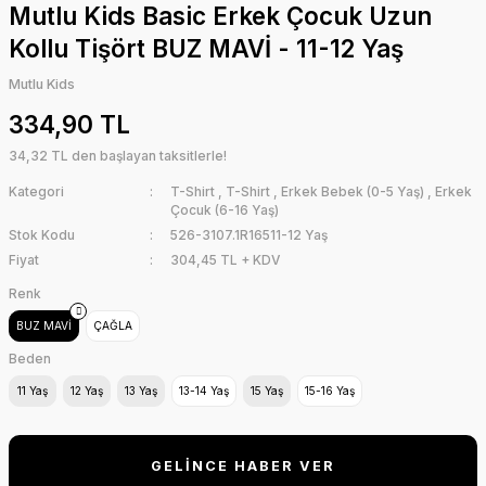
Mutlu Kids Basic Erkek Çocuk Uzun
Kollu Tişört BUZ MAVİ - 11-12 Yaş
Mutlu Kids
334,90 TL
34,32 TL den başlayan taksitlerle!
Kategori
T-Shirt
,
T-Shirt
,
Erkek Bebek (0-5 Yaş)
,
Erkek
Çocuk (6-16 Yaş)
Stok Kodu
526-3107.1R16511-12 Yaş
Fiyat
304,45 TL + KDV
Renk
BUZ MAVİ
ÇAĞLA
Beden
11 Yaş
12 Yaş
13 Yaş
13-14 Yaş
15 Yaş
15-16 Yaş
GELİNCE HABER VER