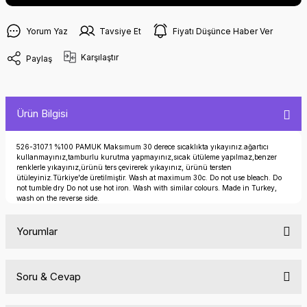
Yorum Yaz
Tavsiye Et
Fiyatı Düşünce Haber Ver
Karşılaştır
Paylaş
Ürün Bilgisi
526-3107.1 %100 PAMUK Maksımum 30 derece sıcaklıkta yıkayınız.ağartıcı
kullanmayınız,tamburlu kurutma yapmayınız,sıcak ütüleme yapılmaz,benzer
renklerle yıkayınız,ürünü ters çevirerek yıkayınız, ürünü tersten
ütüleyiniz.Türkiye'de üretilmiştir. Wash at maximum 30c. Do not use bleach. Do
not tumble dry Do not use hot iron. Wash with similar colours. Made in Turkey,
wash on the reverse side.
Yorumlar
Soru & Cevap
Bu ürüne ilk yorumu siz yapın!