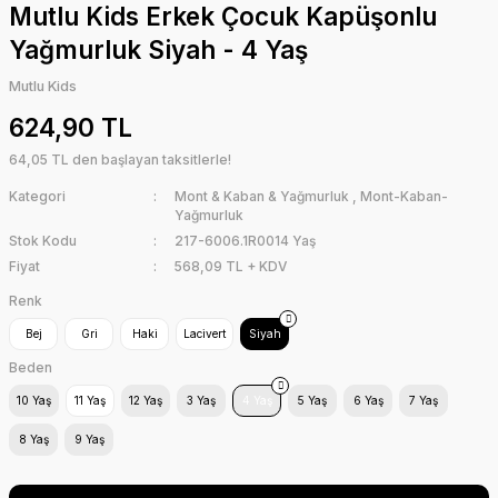
Mutlu Kids Erkek Çocuk Kapüşonlu
Yağmurluk Siyah - 4 Yaş
Mutlu Kids
624,90 TL
64,05 TL den başlayan taksitlerle!
Kategori
Mont & Kaban & Yağmurluk
,
Mont-Kaban-
Yağmurluk
Stok Kodu
217-6006.1R0014 Yaş
Fiyat
568,09 TL + KDV
Renk
Bej
Gri
Haki
Lacivert
Siyah
Beden
10 Yaş
11 Yaş
12 Yaş
3 Yaş
4 Yaş
5 Yaş
6 Yaş
7 Yaş
8 Yaş
9 Yaş