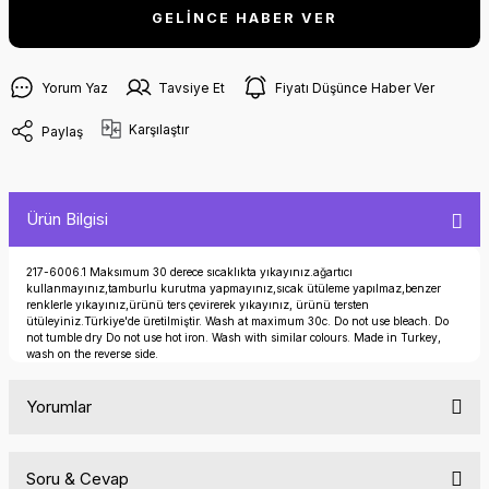
GELİNCE HABER VER
Yorum Yaz
Tavsiye Et
Fiyatı Düşünce Haber Ver
Karşılaştır
Paylaş
Ürün Bilgisi
217-6006.1 Maksımum 30 derece sıcaklıkta yıkayınız.ağartıcı
kullanmayınız,tamburlu kurutma yapmayınız,sıcak ütüleme yapılmaz,benzer
renklerle yıkayınız,ürünü ters çevirerek yıkayınız, ürünü tersten
ütüleyiniz.Türkiye'de üretilmiştir. Wash at maximum 30c. Do not use bleach. Do
not tumble dry Do not use hot iron. Wash with similar colours. Made in Turkey,
wash on the reverse side.
Yorumlar
Soru & Cevap