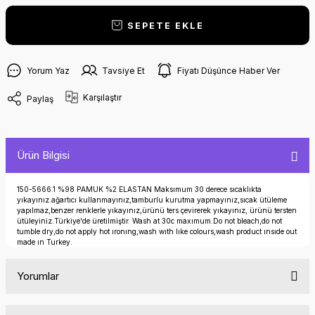
SEPETE EKLE
Yorum Yaz
Tavsiye Et
Fiyatı Düşünce Haber Ver
Karşılaştır
Paylaş
Ürün Bilgisi
150-5666.1 %98 PAMUK %2 ELASTAN Maksımum 30 derece sıcaklıkta
yıkayınız.ağartıcı kullanmayınız,tamburlu kurutma yapmayınız,sıcak ütüleme
yapılmaz,benzer renklerle yıkayınız,ürünü ters çevirerek yıkayınız, ürünü tersten
ütüleyiniz.Türkiye'de üretilmiştir. Wash at 30c maxımum.Do not bleach,do not
tumble dry,do not apply hot ıronıng,wash wıth lıke colours,wash product ınsıde out
made ın Turkey.
Yorumlar