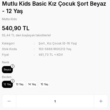
Mutlu Kids Basic Kız Çocuk Şort Beyaz
- 12 Yaş
Mutlu Kids
540,90 TL
55,44 TL den başlayan taksitlerle!
Kategori
Şort
,
Kız Çocuk (6-16 Yaş)
Stok Kodu
150-5666.1R00212 Yaş
Fiyat
491,73 TL + KDV
Renk
Beyaz
Beden
12 Yaş
13 Yaş
14 Yaş
15 Yaş