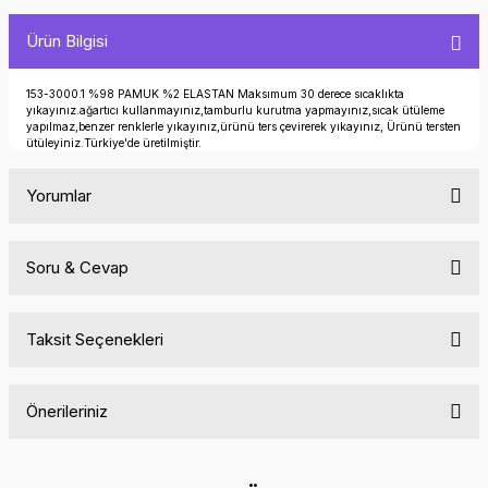
Ürün Bilgisi
153-3000.1 %98 PAMUK %2 ELASTAN Maksımum 30 derece sıcaklıkta
yıkayınız.ağartıcı kullanmayınız,tamburlu kurutma yapmayınız,sıcak ütüleme
yapılmaz,benzer renklerle yıkayınız,ürünü ters çevirerek yıkayınız, Ürünü tersten
ütüleyiniz.Türkiye'de üretilmiştir.
Yorumlar
Soru & Cevap
Bu ürüne ilk yorumu siz yapın!
Taksit Seçenekleri
Yorum Yaz
Ürün hakkında henüz soru sorulmamış.
Önerileriniz
Soru Sor
Bu ürünün fiyat bilgisi, resim, ürün açıklamalarında ve diğer
konularda yetersiz gördüğünüz noktaları öneri formunu