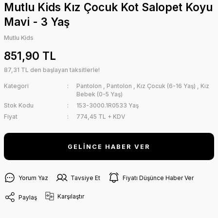
Mutlu Kids Kız Çocuk Kot Salopet Koyu
Mavi - 3 Yaş
Mutlu Kids
851,90 TL
87,31 TL den başlayan taksitlerle!
Kategori
Pantolon
,
Pantolon
,
Kız Çocuk (6-16 Yaş)
,
Kız
Bebek (0-5 Yaş)
Stok Kodu
153-3000.1R0533 Yaş
Fiyat
774,45 TL + KDV
GELİNCE HABER VER
Yorum Yaz
Tavsiye Et
Fiyatı Düşünce Haber Ver
Karşılaştır
Paylaş