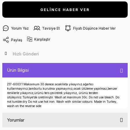
GELİNCE HABER VER
Yorum Yaz
Tavsiye Et
Fiyatı Düşünce Haber Ver
Karşılaştır
Paylaş
Hızlı Gönderi
Ürün Bilgisi
217-6003.1 Maksımum 30 derece sıcaklıkta yıkayınız.ağartıcı
kullanmayınız,tamburlu kurutma yapmayınız,sıcak ütüleme yapılmaz,benzer
renklerle yıkayınız,ürünü ters çevirerek yıkayınız, ürünü tersten
ütüleyiniz.Türkiye'de üretilmiştir. Wash at maximum 30c. Do not use bleach. Do
not tumble dry Do not use hot iron. Wash with similar colours. Made in Turkey,
wash on the reverse side.
Yorumlar