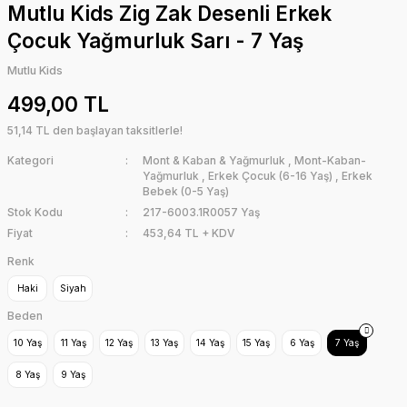
Mutlu Kids Zig Zak Desenli Erkek
Çocuk Yağmurluk Sarı - 7 Yaş
Mutlu Kids
499,00 TL
51,14 TL den başlayan taksitlerle!
Kategori
Mont & Kaban & Yağmurluk
,
Mont-Kaban-
Yağmurluk
,
Erkek Çocuk (6-16 Yaş)
,
Erkek
Bebek (0-5 Yaş)
Stok Kodu
217-6003.1R0057 Yaş
Fiyat
453,64 TL + KDV
Renk
Haki
Siyah
Beden
10 Yaş
11 Yaş
12 Yaş
13 Yaş
14 Yaş
15 Yaş
6 Yaş
7 Yaş
8 Yaş
9 Yaş