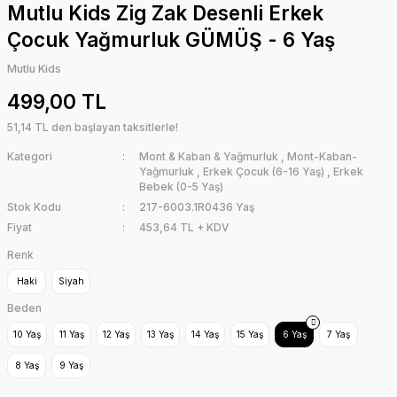
Mutlu Kids Zig Zak Desenli Erkek
Çocuk Yağmurluk GÜMÜŞ - 6 Yaş
Mutlu Kids
499,00 TL
51,14 TL den başlayan taksitlerle!
Kategori
Mont & Kaban & Yağmurluk
,
Mont-Kaban-
Yağmurluk
,
Erkek Çocuk (6-16 Yaş)
,
Erkek
Bebek (0-5 Yaş)
Stok Kodu
217-6003.1R0436 Yaş
Fiyat
453,64 TL + KDV
Renk
Haki
Siyah
Beden
10 Yaş
11 Yaş
12 Yaş
13 Yaş
14 Yaş
15 Yaş
6 Yaş
7 Yaş
8 Yaş
9 Yaş