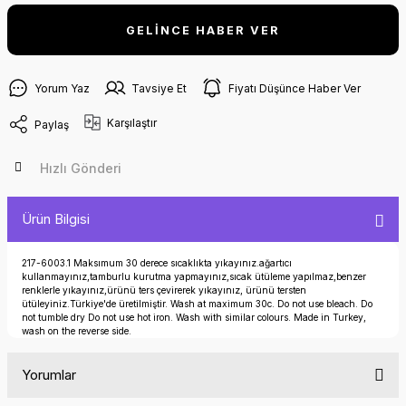
GELİNCE HABER VER
Yorum Yaz
Tavsiye Et
Fiyatı Düşünce Haber Ver
Karşılaştır
Paylaş
Hızlı Gönderi
Ürün Bilgisi
217-6003.1 Maksımum 30 derece sıcaklıkta yıkayınız.ağartıcı
kullanmayınız,tamburlu kurutma yapmayınız,sıcak ütüleme yapılmaz,benzer
renklerle yıkayınız,ürünü ters çevirerek yıkayınız, ürünü tersten
ütüleyiniz.Türkiye'de üretilmiştir. Wash at maximum 30c. Do not use bleach. Do
not tumble dry Do not use hot iron. Wash with similar colours. Made in Turkey,
wash on the reverse side.
Yorumlar