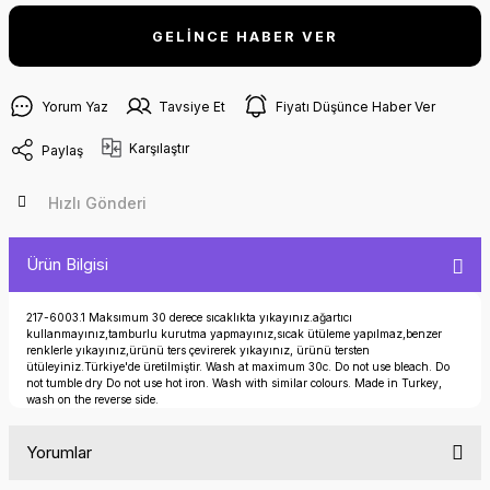
GELİNCE HABER VER
Yorum Yaz
Tavsiye Et
Fiyatı Düşünce Haber Ver
Karşılaştır
Paylaş
Hızlı Gönderi
Ürün Bilgisi
217-6003.1 Maksımum 30 derece sıcaklıkta yıkayınız.ağartıcı
kullanmayınız,tamburlu kurutma yapmayınız,sıcak ütüleme yapılmaz,benzer
renklerle yıkayınız,ürünü ters çevirerek yıkayınız, ürünü tersten
ütüleyiniz.Türkiye'de üretilmiştir. Wash at maximum 30c. Do not use bleach. Do
not tumble dry Do not use hot iron. Wash with similar colours. Made in Turkey,
wash on the reverse side.
Yorumlar