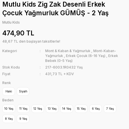
Mutlu Kids Zig Zak Desenli Erkek
Çocuk Yağmurluk GÜMÜŞ - 2 Yaş
Mutlu Kids
474,90 TL
48,67 TL den başlayan taksitlerle!
Kategori
Mont & Kaban & Yağmurluk
,
Mont-Kaban-
Yağmurluk
,
Erkek Çocuk (6-16 Yaş)
,
Erkek
Bebek (0-5 Yaş)
Stok Kodu
217-6003.1R0432 Yaş
Fiyat
431,73 TL + KDV
Renk
Haki
Siyah
Beden
10 Yaş
11 Yaş
12 Yaş
13 Yaş
14 Yaş
15 Yaş
6 Yaş
7 Yaş
8 Yaş
9 Yaş