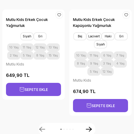
Görüş ve önerileriniz için teşekkür ederiz.
Ürün resmi kalitesiz, bozuk veya görüntülenemiyor.
Mutlu Kids Erkek Çocuk
Mutlu Kids Erkek Çocuk
Yağmurluk
Kapüşonlu Yağmurluk
Ürün açıklamasında eksik bilgiler bulunuyor.
Ürün bilgilerinde hatalar bulunuyor.
Siyah
Gri
Bej
Lacivert
Haki
Gri
Ürün fiyatı diğer sitelerden daha pahalı.
Siyah
10 Yaş
11 Yaş
12 Yaş
13 Yaş
Bu ürüne benzer farklı alternatifler olmalı.
2 Yaş
5 Yaş
8 Yaş
15 Yaş
10 Yaş
11 Yaş
6 Yaş
7 Yaş
8 Yaş
9 Yaş
3 Yaş
4 Yaş
Mutlu Kids
5 Yaş
12 Yaş
649,90 TL
Mutlu Kids
SEPETE EKLE
674,90 TL
Gönder
SEPETE EKLE