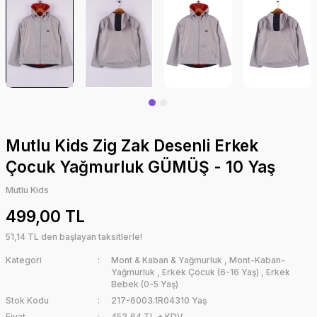
Mutlu Kids Zig Zak Desenli Erkek
Çocuk Yağmurluk GÜMÜŞ - 10 Yaş
Mutlu Kids
499,00 TL
51,14 TL den başlayan taksitlerle!
Kategori
Mont & Kaban & Yağmurluk
,
Mont-Kaban-
Yağmurluk
,
Erkek Çocuk (6-16 Yaş)
,
Erkek
Bebek (0-5 Yaş)
Stok Kodu
217-6003.1R04310 Yaş
Fiyat
453,64 TL + KDV