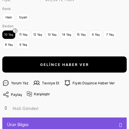
Renk
Haki
Siyah
Beden
10 Yaş
11 Yaş
12 Yaş
13 Yaş
14 Yaş
15 Yaş
6 Yaş
7 Yaş
8 Yaş
9 Yaş
GELİNCE HABER VER
Yorum Yaz
Tavsiye Et
Fiyatı Düşünce Haber Ver
Karşılaştır
Paylaş
Hızlı Gönderi
Ürün Bilgisi