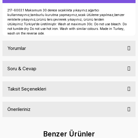
217-6003.1 Maksımum 30 derece sıcaklıkta yıkayınız.ağartıcı
kullanmayınız,tamburlu kurutma yapmayınız,sıcak ütüleme yapılmaz,benzer
renklerle yıkayınız,ürünü ters çevirerek yıkayınız, ürünü tersten
ütüleyiniz.Türkiye'de üretilmiştir. Wash at maximum 30c. Do not use bleach. Do
not tumble dry Do not use hot iron. Wash with similar colours. Made in Turkey,
wash on the reverse side.
Yorumlar
Soru & Cevap
Bu ürüne ilk yorumu siz yapın!
Taksit Seçenekleri
Yorum Yaz
Ürün hakkında henüz soru sorulmamış.
Önerileriniz
Soru Sor
Bu ürünün fiyat bilgisi, resim, ürün açıklamalarında ve diğer
konularda yetersiz gördüğünüz noktaları öneri formunu
Benzer Ürünler
kullanarak tarafımıza iletebilirsiniz.