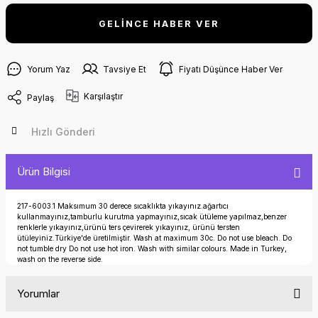
GELİNCE HABER VER
Yorum Yaz
Tavsiye Et
Fiyatı Düşünce Haber Ver
Karşılaştır
Paylaş
Hızlı Gönderi
Ürün Bilgisi
217-6003.1 Maksımum 30 derece sıcaklıkta yıkayınız.ağartıcı
kullanmayınız,tamburlu kurutma yapmayınız,sıcak ütüleme yapılmaz,benzer
renklerle yıkayınız,ürünü ters çevirerek yıkayınız, ürünü tersten
ütüleyiniz.Türkiye'de üretilmiştir. Wash at maximum 30c. Do not use bleach. Do
not tumble dry Do not use hot iron. Wash with similar colours. Made in Turkey,
wash on the reverse side.
Yorumlar