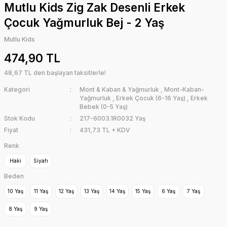
Mutlu Kids Zig Zak Desenli Erkek
Çocuk Yağmurluk Bej - 2 Yaş
Mutlu Kids
474,90 TL
48,67 TL den başlayan taksitlerle!
Kategori
Mont & Kaban & Yağmurluk
,
Mont-Kaban-
Yağmurluk
,
Erkek Çocuk (6-16 Yaş)
,
Erkek
Bebek (0-5 Yaş)
Stok Kodu
217-6003.1R0032 Yaş
Fiyat
431,73 TL + KDV
Renk
Haki
Siyah
Beden
10 Yaş
11 Yaş
12 Yaş
13 Yaş
14 Yaş
15 Yaş
6 Yaş
7 Yaş
8 Yaş
9 Yaş