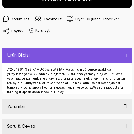
Yorum Yaz
Tavsiye Et
Fiyatı Düşünce Haber Ver
Karşılaştır
Paylaş
Ürün Bilgisi
712-0496.1 %98 PAMUK %2 ELASTAN Maksımum 30 derece sıcaklıkta
yıkayınız.ağartıcı kullanmayınız,tamburlu kurutma yapmayınız,sıcak ütüleme
yapılmaz,benzer renklerle yıkayınız,ürünü ters çevirerek yıkayınız, ürünü tersten
ütüleyiniz.Türkiye'de üretilmiştir. Wash at 30c maxımum.Do not bleach,do not
tumble dry,do not apply hot ıronıng,wash wıth lıke colours,Wash the product after
turning it upside down made ın Turkey.
Yorumlar
Soru & Cevap
Bu ürüne ilk yorumu siz yapın!