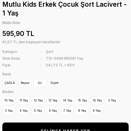
Mutlu Kids Erkek Çocuk Şort Lacivert -
1 Yaş
Mutlu Kids
595,90 TL
61,07 TL den başlayan taksitlerle!
Kategori
Şort
Stok Kodu
712-0496.1R0061 Yaş
Fiyat
541,73 TL + KDV
Renk
ÇAĞLA
Beyaz
Gri
Siyah
Beden
10 Yaş
11 Yaş
12 Yaş
13 Yaş
14 Yaş
15 Yaş
16 Yaş
2 Yaş
3 Yaş
4 Yaş
5 Yaş
6 Yaş
7 Yaş
8 Yaş
9 Yaş
GELİNCE HABER VER