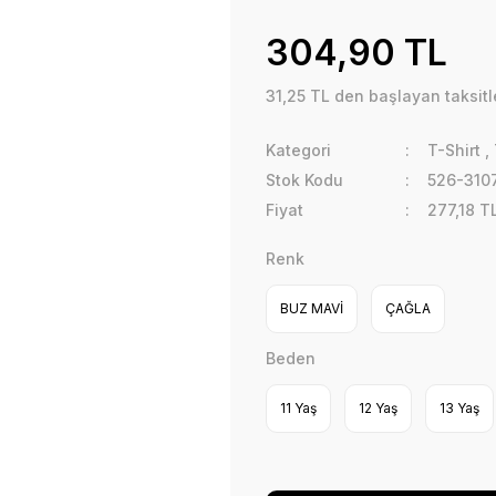
304,90 TL
31,25 TL den başlayan taksitl
Kategori
T-Shirt
,
Stok Kodu
526-3107
Fiyat
277,18 T
Renk
BUZ MAVİ
ÇAĞLA
Beden
11 Yaş
12 Yaş
13 Yaş