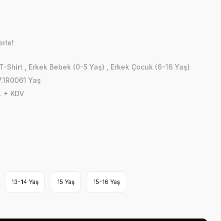
erle!
T-Shirt
,
Erkek Bebek (0-5 Yaş)
,
Erkek Çocuk (6-16 Yaş)
.1R0061 Yaş
L + KDV
13-14 Yaş
15 Yaş
15-16 Yaş