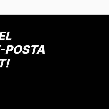
şil
ÇAĞLA
Beyaz
 Yaş
15 Yaş
6 Yaş
7 Yaş
9 Yaş
8 Yaş
2 Yaş
3 Yaş
Gönder
EL
E EKLE
E-POSTA
T!
Pamuklu Basic Tişört
Erkek Çocuk Bisiklet Baskılı
Mav
 Yaş
8 Yaş
9 Yaş
10 Yaş
11 Yaş
2 Yaş
4 Yaş