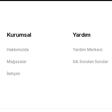
Mutlu Kids
299,00 TL
SEPETE EKLE
Kurumsal
Yardım
Hakkımızda
Yardım Merkezi
Mutlu Kapüşonlu 2'li Çocuk Sweatshirt Takım
Mağazalar
Sık Sorulan Sorular
Lacivert
Bordo
İletişim
3 Yaş
4 Yaş
5 Yaş
6 Yaş
7 Yaş
8 Yaş
9 Yaş
10 Ya
Mutlu Kids
379,90 TL
SEPETE EKLE