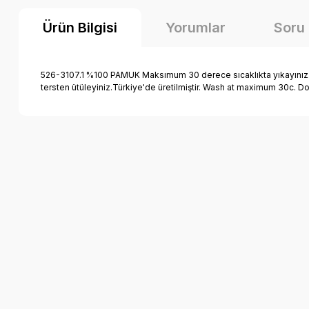
Ürün Bilgisi
Yorumlar
Soru
526-3107.1 %100 PAMUK Maksımum 30 derece sıcaklıkta yıkayınız.ağa
tersten ütüleyiniz.Türkiye'de üretilmiştir. Wash at maximum 30c. D
Bu ürünün fiyat bilgisi, resim, ürün açıklamalarında ve diğer k
Görüş ve önerileriniz için teşekkür ederiz.
Ürün resmi kalitesiz, bozuk veya görüntülenemiyor.
Ürün açıklamasında eksik bilgiler bulunuyor.
Ürün bilgilerinde hatalar bulunuyor.
Ürün fiyatı diğer sitelerden daha pahalı.
Bu ürüne benzer farklı alternatifler olmalı.
Mutlu Kids Bisiklet Yaka Kısa Kollu Erkek Çocuk Tişö