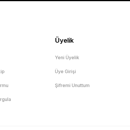
PETE EKLE
Üyelik
Yeni Üyelik
 Takımı
ip
Üye Girişi
ormu
Şifremi Unuttum
7 Yaş
8 Yaş
9 Yaş
orgula