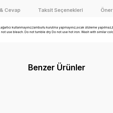
 & Cevap
Taksit Seçenekleri
Öneri
rtıcı kullanmayınız,tamburlu kurutma yapmayınız,sıcak ütüleme yapılmaz,ben
o not use bleach. Do not tumble dry Do not use hot iron. Wash with similar co
onularda yetersiz gördüğünüz noktaları öneri formunu kullanarak tarafımız
Ürün hakkında henüz soru sorulmamış.
Bu ürüne ilk yorumu siz yapın!
Benzer Ürünler
Yorum Yaz
Soru Sor
rt