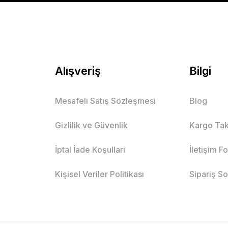
Mutlu Kids
344,00 TL
SE
Alışveriş
Bilgi
Mesafeli Satış Sözleşmesi
Blog
Baskılı Kısa Kol Tişört ve Şort 2’li Erkek Çocuk
Gizlilik ve Güvenlik
Kargo Tak
Siyah
Bej
İndigo
İptal İade Koşullari
İletişim F
ş
10 Yaş
11 Yaş
2 Yaş
3 Yaş
4 Yaş
5 Yaş
6 Yaş
Kişisel Veriler Politikası
Sipariş S
Mutlu Kids
629,00 TL
SEPETE EKLE