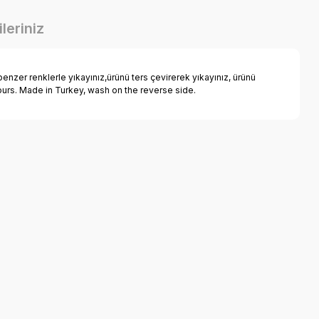
leriniz
zer renklerle yıkayınız,ürünü ters çevirerek yıkayınız, ürünü
lours. Made in Turkey, wash on the reverse side.
a iletebilirsiniz.
Mutlu Kids Polo Yaka Erkek Çocuk Tişört