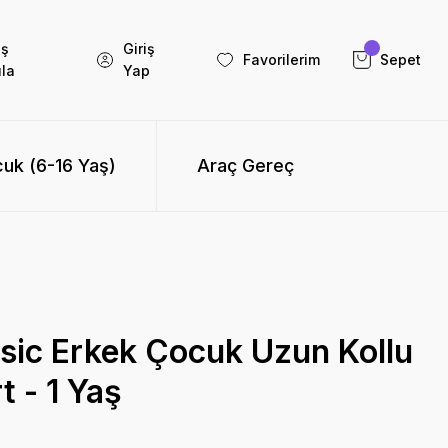
iş
Giriş
Favorilerim
Sepet
la
Yap
uk (6-16 Yaş)
Araç Gereç
sic Erkek Çocuk Uzun Kollu
t - 1 Yaş