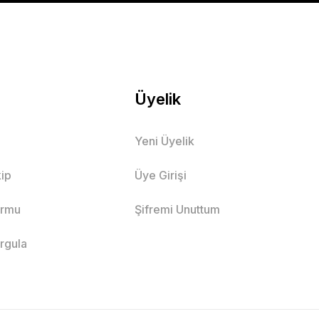
Mutlu Kids
630,90 TL
SEPETE EKLE
Üyelik
Yeni Üyelik
 Pamuklu Kısa Kollu Basic Tişört
ip
Üye Girişi
i
EKRU
ormu
Şifremi Unuttum
5 Yaş
6 Yaş
8 Yaş
9 Yaş
7 Yaş
orgula
PETE EKLE