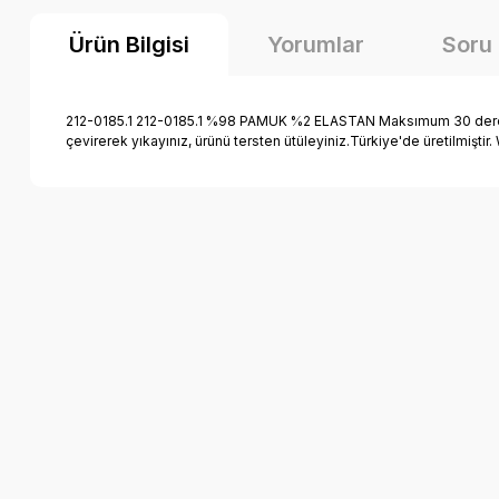
Ürün Bilgisi
Yorumlar
Soru
212-0185.1 212-0185.1 %98 PAMUK %2 ELASTAN Maksımum 30 derece sı
çevirerek yıkayınız, ürünü tersten ütüleyiniz.Türkiye'de üretilmiş
Bu ürünün fiyat bilgisi, resim, ürün açıklamalarında ve diğer k
Görüş ve önerileriniz için teşekkür ederiz.
Ürün resmi kalitesiz, bozuk veya görüntülenemiyor.
Ürün açıklamasında eksik bilgiler bulunuyor.
Ürün bilgilerinde hatalar bulunuyor.
Ürün fiyatı diğer sitelerden daha pahalı.
Bu ürüne benzer farklı alternatifler olmalı.
Mutlu Kids Erkek Çocuk Kot Şort
Mutlu Kid