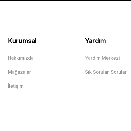
Mutlu Kids
629,90 TL
SEPETE EKLE
Kurumsal
Yardım
Hakkımızda
Yardım Merkezi
Mutlu Kids Erkek Çocuk Ekru Nakış İşlemeli Desenli 
Mağazalar
Sık Sorulan Sorular
Bej
Haki
İndigo
İletişim
10 Yaş
11 Yaş
2 Yaş
3 Yaş
4 Yaş
5 Yaş
6 Yaş
7
Mutlu Kids
299,00 TL
SEPETE EKLE