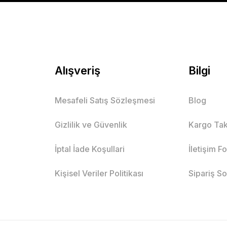
Alışveriş
Bilgi
Mesafeli Satış Sözleşmesi
Blog
Pamuklu Basic Tişört
Erkek Çocuk Bisiklet Baskılı
Gizlilik ve Güvenlik
Kargo Tak
Mav
İptal İade Koşullari
İletişim F
 Yaş
8 Yaş
9 Yaş
10 Yaş
11 Yaş
2 Yaş
4 Yaş
Kişisel Veriler Politikası
Sipariş S
Mutlu Kids
344,00 TL
SE