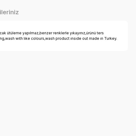
leriniz
ak ütüleme yapılmaz,benzer renklerle yıkayınız,ürünü ters
nıng,wash wıth lıke colours,wash product ınsıde out made ın Turkey.
a iletebilirsiniz.
ikli Erkek Çocuk Kapri Şort