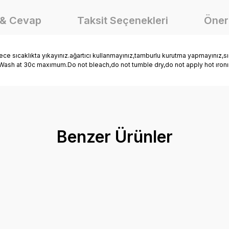
 & Cevap
Taksit Seçenekleri
Öneri
caklıkta yıkayınız.ağartıcı kullanmayınız,tamburlu kurutma yapmayınız,sıc
tir. Wash at 30c maxımum.Do not bleach,do not tumble dry,do not apply hot ıro
onularda yetersiz gördüğünüz noktaları öneri formunu kullanarak tarafımız
Ürün hakkında henüz soru sorulmamış.
Bu ürüne ilk yorumu siz yapın!
Benzer Ürünler
Yorum Yaz
Soru Sor
s Erkek Çocuk Bermuda Şort
Mutlu Kids Beli Last
Mutlu Kids