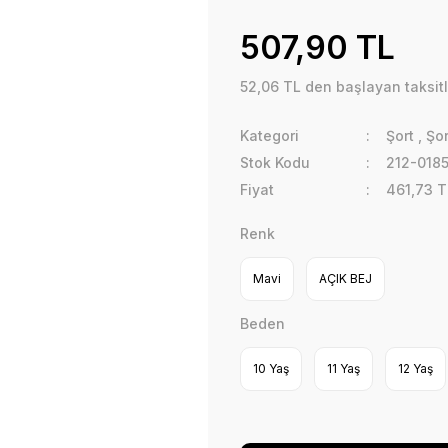
507,90 TL
52,06 TL den başlayan taksitl
Kategori
Şort
,
Şor
Stok Kodu
212-0185
Fiyat
461,73 T
Renk
Mavi
AÇIK BEJ
Beden
10 Yaş
11 Yaş
12 Yaş