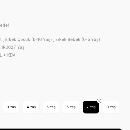
erle!
t
,
Erkek Çocuk (6-16 Yaş)
,
Erkek Bebek (0-5 Yaş)
.1R0027 Yaş
L + KDV
3 Yaş
4 Yaş
5 Yaş
6 Yaş
7 Yaş
8 Yaş