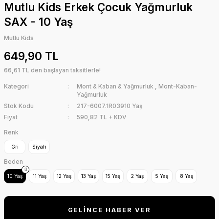
Mutlu Kids Erkek Çocuk Yağmurluk
SAX - 10 Yaş
Mutlu Kids
649,90 TL
66,61 TL den başlayan taksitlerle!
Kategori
Mont & Kaban & Yağmurluk
,
Mont-Kaban-
Yağmurluk
Stok Kodu
217-6007.1R03910 Yaş
Fiyat
590,82 TL + KDV
Renk
Gri
Siyah
Beden
10 Yaş
11 Yaş
12 Yaş
13 Yaş
15 Yaş
2 Yaş
5 Yaş
8 Yaş
GELİNCE HABER VER