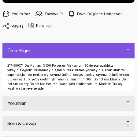
Yorum Yaz
Tavsiye Et
Fiyatı Düşünce Haber Ver
Karşılaştır
Paylaş
Ürün Bilgisi
217-6007.1 Dış Kumaşı %100 Polyester. Maksımum 30 derece sıcaklıkta
yıkayınız.ağartıcı kullanmayınız,tamburlu kurutma yapmayınız,sıcak ütüleme
yapılmaz,benzer renklerle yıkayınız,ürünü ters çevirerek yıkayınız, ürünü tersten
ütüleyiniz.Türkiye'de üretilmiştir. Wash at maximum 30c. Do not use bleach. Do
not tumble dry Do not use hot iron. Wash with similar colours. Made in Turkey,
wash on the reverse side.
Yorumlar
Soru & Cevap
Bu ürüne ilk yorumu siz yapın!