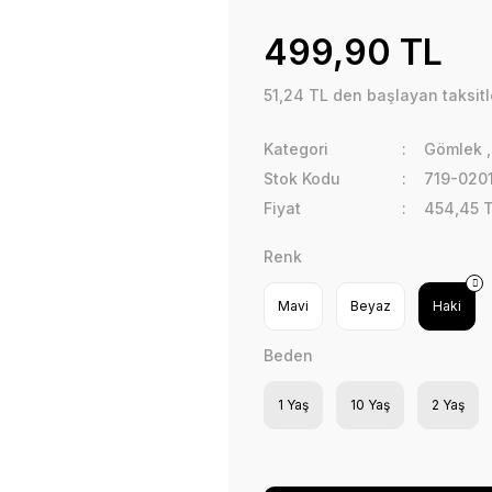
499,90 TL
51,24 TL den başlayan taksitl
Kategori
Gömlek
Stok Kodu
719-020
Fiyat
454,45 
Renk
Mavi
Beyaz
Haki
Beden
1 Yaş
10 Yaş
2 Yaş