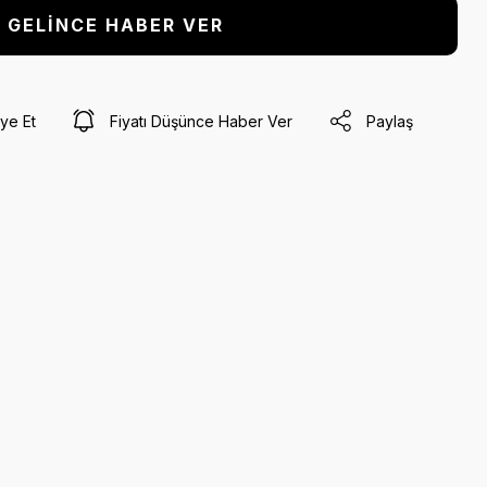
GELİNCE HABER VER
ye Et
Fiyatı Düşünce Haber Ver
Paylaş