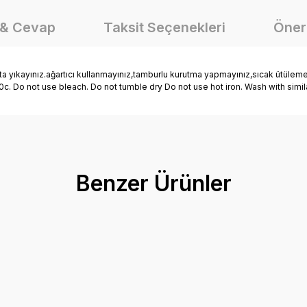
 & Cevap
Taksit Seçenekleri
Öneri
ayınız.ağartıcı kullanmayınız,tamburlu kurutma yapmayınız,sıcak ütüleme ya
30c. Do not use bleach. Do not tumble dry Do not use hot iron. Wash with simi
onularda yetersiz gördüğünüz noktaları öneri formunu kullanarak tarafımız
Ürün hakkında henüz soru sorulmamış.
Bu ürüne ilk yorumu siz yapın!
Benzer Ürünler
Yorum Yaz
Soru Sor
mlek
Mutlu Kids Çizgili Erkek Çocuk Gömlek