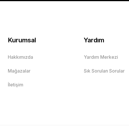
Mutlu Kids
729,00 TL
SEPETE EKLE
Kurumsal
Yardım
Hakkımızda
Yardım Merkezi
Mutlu Kids Hakim Yaka Çizgili Erkek Çocuk Gömlek
Mağazalar
Sık Sorulan Sorular
Sarı
Mavi
İletişim
1 Yaş
3 Yaş
4 Yaş
2 Yaş
Mutlu Kids
459,00 TL
SEPETE EKLE