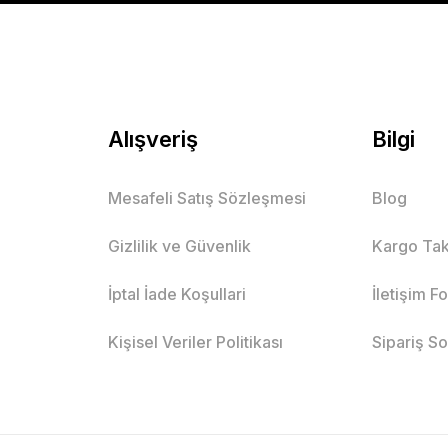
Mutlu Kids
699,90 TL
SEPETE EKLE
Alışveriş
Bilgi
Mesafeli Satış Sözleşmesi
Blog
Mutlu Kids Kısa Kollu Erkek Çocuk Gömlek
Gizlilik ve Güvenlik
Kargo Tak
BEBE MAVİ
İptal İade Koşullari
İletişim F
11 Yaş
13 Yaş
14 Yaş
1 Yaş
Kişisel Veriler Politikası
Sipariş S
Mutlu Kids
468,90 TL
SEPETE EKLE