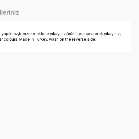
leriniz
pılmaz,benzer renklerle yıkayınız,ürünü ters çevirerek yıkayınız,
lar colours. Made in Turkey, wash on the reverse side.
a iletebilirsiniz.