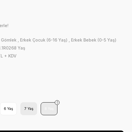
erle!
,
Gömlek
,
Erkek Çocuk (6-16 Yaş)
,
Erkek Bebek (0-5 Yaş)
1.1R0268 Yaş
TL + KDV
6 Yaş
7 Yaş
8 Yaş