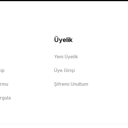
Üyelik
Yeni Üyelik
ip
Üye Girişi
ormu
Şifremi Unuttum
orgula