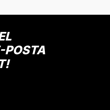
Mavi
Saks
13 Yaş
14 Yaş
4 Yaş
12 Yaş
2 Yaş
5 Yaş
7
Gönder
Mutlu Kids
529,00 TL
EL
SEPETE EKLE
E-POSTA
T!
Gömlek
Mutlu Kids Kapüşonlu Kürk Astarlı Ekoseli
Haki
Hardal
Gri
10 Yaş
3 Yaş
5 Yaş
6 Yaş
8 Yaş
9 Yaş