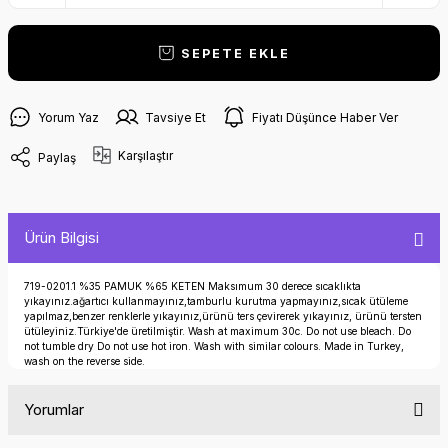
SEPETE EKLE
Yorum Yaz
Tavsiye Et
Fiyatı Düşünce Haber Ver
Karşılaştır
Paylaş
Ürün Bilgisi
719-0201.1 %35 PAMUK %65 KETEN Maksımum 30 derece sıcaklıkta
yıkayınız.ağartıcı kullanmayınız,tamburlu kurutma yapmayınız,sıcak ütüleme
yapılmaz,benzer renklerle yıkayınız,ürünü ters çevirerek yıkayınız, ürünü tersten
ütüleyiniz.Türkiye'de üretilmiştir. Wash at maximum 30c. Do not use bleach. Do
not tumble dry Do not use hot iron. Wash with similar colours. Made in Turkey,
wash on the reverse side.
Yorumlar