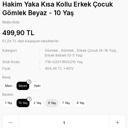
Hakim Yaka Kısa Kollu Erkek Çocuk
Gömlek Beyaz - 10 Yaş
Mutlu Kids
499,90 TL
51,24 TL den başlayan taksitlerle!
Kategori
Gömlek
,
Gömlek
,
Erkek Çocuk (6-16 Yaş)
,
Erkek Bebek (0-5 Yaş)
Stok Kodu
719-0201.1R00210 Yaş
Fiyat
454,45 TL + KDV
Renk
Mavi
Beyaz
Haki
Beden
1 Yaş
10 Yaş
2 Yaş
6 Yaş
7 Yaş
8 Yaş