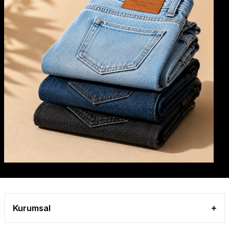
SEPETE EKLE
Keten Görünümlü Gömlek ve Bağcıklı Pantolon 2'li Kız Çocuk Takımı
Bej
ÇAĞLA
Mavi
3 Yaş
5 Yaş
6 Yaş
4 Yaş
Mutlu Kids
829,00 TL
SEPETE EKLE
Fırfır Detaylı Lastikli Kısa Kol Kız Çocuk Tişört
Kurumsal
Beyaz
Bej
Sarı
Lacivert
Pembe
TAŞ
Vizon
ÇAĞLA
Mavi