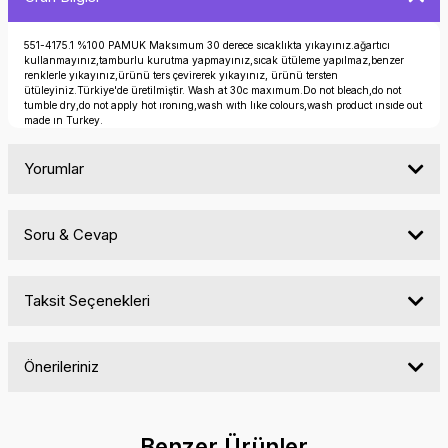
551-4175.1 %100 PAMUK Maksımum 30 derece sıcaklıkta yıkayınız.ağartıcı
kullanmayınız,tamburlu kurutma yapmayınız,sıcak ütüleme yapılmaz,benzer
renklerle yıkayınız,ürünü ters çevirerek yıkayınız, ürünü tersten
ütüleyiniz.Türkiye'de üretilmiştir. Wash at 30c maxımum.Do not bleach,do not
tumble dry,do not apply hot ıronıng,wash wıth lıke colours,wash product ınsıde out
made ın Turkey.
Yorumlar
Soru & Cevap
Bu ürüne ilk yorumu siz yapın!
Taksit Seçenekleri
Yorum Yaz
Ürün hakkında henüz soru sorulmamış.
Önerileriniz
Soru Sor
Bu ürünün fiyat bilgisi, resim, ürün açıklamalarında ve diğer
konularda yetersiz gördüğünüz noktaları öneri formunu
Benzer Ürünler