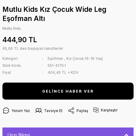
Mutlu Kids Kız Çocuk Wide Leg
Eşofman Altı
Mutlu Kids
444,90 TL
45,60 TL den başlayan taksitlerle!
Kategori
Eşofman
,
Kız Çocuk (6-16 Yaş)
Stok Kodu
551-4175.1
Fiyat
404,45 TL + KDV
GELİNCE HABER VER
Karşılaştır
Yorum Yaz
Tavsiye Et
Paylaş
Ürün Bilgisi