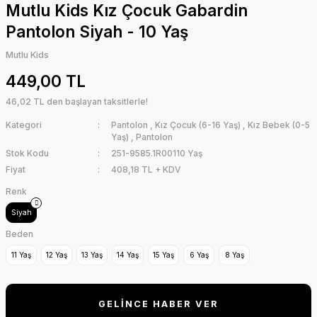
Mutlu Kids Kız Çocuk Gabardin
Pantolon Siyah - 10 Yaş
Mutlu Kids
449,00 TL
46,02 TL den başlayan taksitlerle!
Kategori
Pantolon
,
Kız Çocuk (6-16 Yaş)
,
Kız Bebek (0-5
Yaş)
,
Pantolon
Stok Kodu
251-9585.1R00110 Yaş
Fiyat
408,18 TL + KDV
Renk
Siyah
Beden
11 Yaş
12 Yaş
13 Yaş
14 Yaş
15 Yaş
6 Yaş
8 Yaş
GELİNCE HABER VER