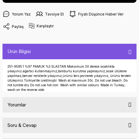
Yorum Yaz
Tavsiye Et
Fiyatı Düşünce Haber Ver
Karşılaştır
Paylaş
Ürün Bilgisi
251-9585.1 %97 PAMUK %3 ELASTAN Maksımum 30 derece sıcaklıkta
yıkayınız.ağartıcı kullanmayınız,tamburlu kurutma yapmayınız,sıcak ütüleme
yapılmaz,benzer renklerle yıkayınız,ürünü ters çevirerek yıkayınız, ürünü tersten
ütüleyiniz.Türkiye'de üretilmiştir. Wash at maximum 30c. Do not use bleach. Do
not tumble dry Do not use hot iron. Wash with similar colours. Made in Turkey,
wash on the reverse side.
Yorumlar
Soru & Cevap
Bu ürüne ilk yorumu siz yapın!