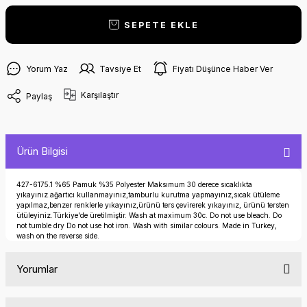
SEPETE EKLE
Yorum Yaz
Tavsiye Et
Fiyatı Düşünce Haber Ver
Karşılaştır
Paylaş
Ürün Bilgisi
427-6175.1 %65 Pamuk %35 Polyester Maksımum 30 derece sıcaklıkta
yıkayınız.ağartıcı kullanmayınız,tamburlu kurutma yapmayınız,sıcak ütüleme
yapılmaz,benzer renklerle yıkayınız,ürünü ters çevirerek yıkayınız, ürünü tersten
ütüleyiniz.Türkiye'de üretilmiştir. Wash at maximum 30c. Do not use bleach. Do
not tumble dry Do not use hot iron. Wash with similar colours. Made in Turkey,
wash on the reverse side.
Yorumlar