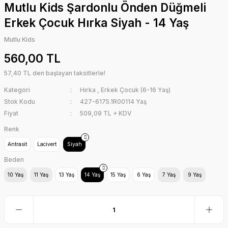
Mutlu Kids Şardonlu Önden Düğmeli
Erkek Çocuk Hırka Siyah - 14 Yaş
Mutlu Kids
560,00 TL
57,40 TL den başlayan taksitlerle!
Kategori
Hırka
,
Erkek Çocuk (6-16 Yaş)
Stok Kodu
427-6175.1R00114 Yaş
Fiyat
509,09 TL + KDV
Renk
Antrasit
Lacivert
Siyah
Beden
10 Yaş
11 Yaş
13 Yaş
14 Yaş
15 Yaş
6 Yaş
7 Yaş
9 Yaş