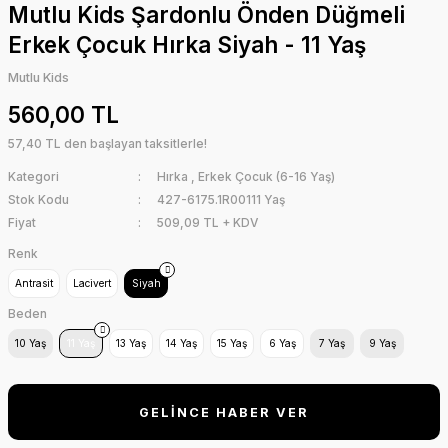
Mutlu Kids Şardonlu Önden Düğmeli
Erkek Çocuk Hırka Siyah - 11 Yaş
Mutlu Kids
560,00 TL
57,40 TL den başlayan taksitlerle!
Kategori
Hırka
,
Erkek Çocuk (6-16 Yaş)
Stok Kodu
427-6175.1R00111 Yaş
Fiyat
509,09 TL + KDV
Renk
Antrasit
Lacivert
Siyah
Beden
10 Yaş
11 Yaş
13 Yaş
14 Yaş
15 Yaş
6 Yaş
7 Yaş
9 Yaş
GELİNCE HABER VER