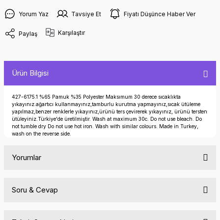
Yorum Yaz
Tavsiye Et
Fiyatı Düşünce Haber Ver
Karşılaştır
Paylaş
Ürün Bilgisi
427-6175.1 %65 Pamuk %35 Polyester Maksımum 30 derece sıcaklıkta
yıkayınız.ağartıcı kullanmayınız,tamburlu kurutma yapmayınız,sıcak ütüleme
yapılmaz,benzer renklerle yıkayınız,ürünü ters çevirerek yıkayınız, ürünü tersten
ütüleyiniz.Türkiye'de üretilmiştir. Wash at maximum 30c. Do not use bleach. Do
not tumble dry Do not use hot iron. Wash with similar colours. Made in Turkey,
wash on the reverse side.
Yorumlar
Soru & Cevap
Bu ürüne ilk yorumu siz yapın!