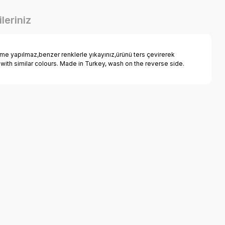
leriniz
e yapılmaz,benzer renklerle yıkayınız,ürünü ters çevirerek
 with similar colours. Made in Turkey, wash on the reverse side.
a iletebilirsiniz.
 Pamuklu Kısa Kollu Basic Tişört