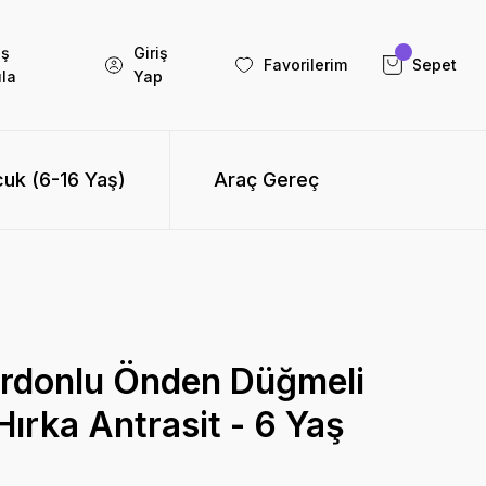
iş
Giriş
Favorilerim
Sepet
la
Yap
uk (6-16 Yaş)
Araç Gereç
ş
ardonlu Önden Düğmeli
ırka Antrasit - 6 Yaş