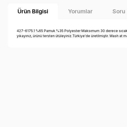
Ürün Bilgisi
Yorumlar
Soru
427-6175.1 %65 Pamuk %35 Polyester Maksımum 30 derece sıcaklıkta
yıkayınız, ürünü tersten ütüleyiniz.Türkiye'de üretilmiştir. Wash a
Bu ürünün fiyat bilgisi, resim, ürün açıklamalarında ve diğer k
Görüş ve önerileriniz için teşekkür ederiz.
Ürün resmi kalitesiz, bozuk veya görüntülenemiyor.
Ürün açıklamasında eksik bilgiler bulunuyor.
Ürün bilgilerinde hatalar bulunuyor.
Ürün fiyatı diğer sitelerden daha pahalı.
Bu ürüne benzer farklı alternatifler olmalı.
Mutlu Kids Erkek Çocuk Ekru Nakış İşlemeli Desenli 