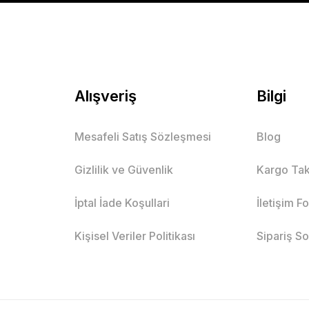
Mutlu Kids
629,00 TL
SEPETE EKLE
Alışveriş
Bilgi
Mesafeli Satış Sözleşmesi
Blog
Gizlilik ve Güvenlik
Kargo Tak
İptal İade Koşullari
İletişim F
ş
8 Yaş
9 Yaş
Kişisel Veriler Politikası
Sipariş S