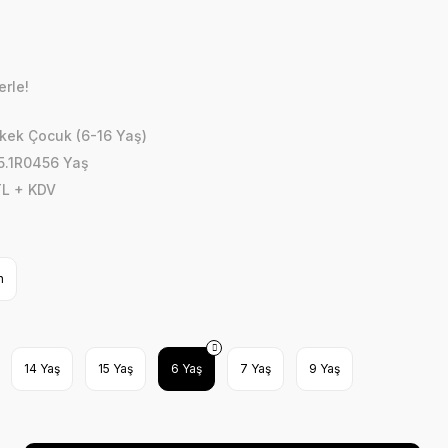
erle!
rkek Çocuk (6-16 Yaş)
5.1R0456 Yaş
TL + KDV
h
14 Yaş
15 Yaş
6 Yaş
7 Yaş
9 Yaş