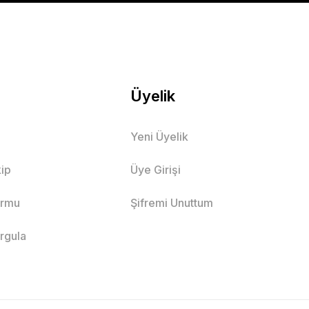
Üyelik
Yeni Üyelik
ip
Üye Girişi
ormu
Şifremi Unuttum
orgula