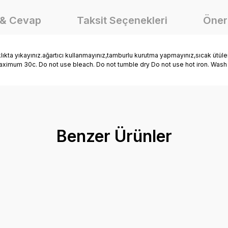
 & Cevap
Taksit Seçenekleri
Öneri
 yıkayınız.ağartıcı kullanmayınız,tamburlu kurutma yapmayınız,sıcak ütülem
t maximum 30c. Do not use bleach. Do not tumble dry Do not use hot iron. Wash
onularda yetersiz gördüğünüz noktaları öneri formunu kullanarak tarafımız
Ürün hakkında henüz soru sorulmamış.
Bu ürüne ilk yorumu siz yapın!
Benzer Ürünler
Yorum Yaz
Soru Sor
Pamuklu Basic Tişört
Erkek Çocuk Bisiklet Baskılı