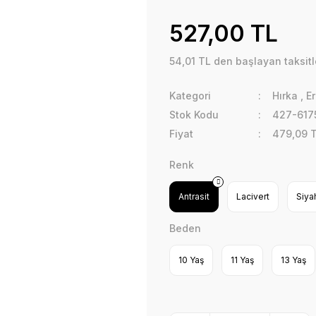
527,00 TL
54,01 TL den başlayan taksitl
Kategori
Hırka
,
E
Stok Kodu
427-617
Fiyat
479,09 
Renk
Antrasit
Lacivert
Siya
Beden
10 Yaş
11 Yaş
13 Yaş