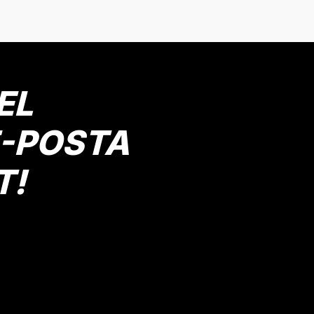
Mav
 Yaş
8 Yaş
9 Yaş
10 Yaş
11 Yaş
2 Yaş
4 Yaş
Gönder
Mutlu Kids
344,00 TL
EL
SE
E-POSTA
T!
Baskılı Kısa Kol Tişört ve Şort 2’li Erkek Çocuk
Siyah
Bej
İndigo
ş
10 Yaş
11 Yaş
2 Yaş
3 Yaş
4 Yaş
5 Yaş
6 Yaş