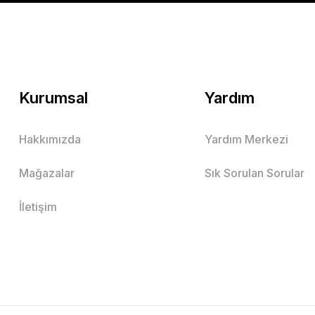
Mutlu Kids
379,90 TL
SEPETE EKLE
Kurumsal
Yardım
Hakkımızda
Yardım Merkezi
Erkek Çocuk Kısa Kollu Çizgili Gömlek
Mağazalar
Sık Sorulan Sorular
Lacivert
Vizon
İletişim
10 Yaş
11 Yaş
2 Yaş
3 Yaş
4 Yaş
5 Yaş
6 Yaş
7 Ya
Mutlu Kids
479,00 TL
SEPETE EKLE