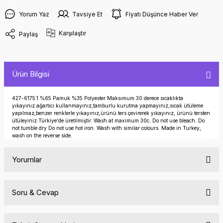
Yorum Yaz
Tavsiye Et
Fiyatı Düşünce Haber Ver
Karşılaştır
Paylaş
Ürün Bilgisi
427-6175.1 %65 Pamuk %35 Polyester Maksımum 30 derece sıcaklıkta
yıkayınız.ağartıcı kullanmayınız,tamburlu kurutma yapmayınız,sıcak ütüleme
yapılmaz,benzer renklerle yıkayınız,ürünü ters çevirerek yıkayınız, ürünü tersten
ütüleyiniz.Türkiye'de üretilmiştir. Wash at maximum 30c. Do not use bleach. Do
not tumble dry Do not use hot iron. Wash with similar colours. Made in Turkey,
wash on the reverse side.
Yorumlar
Soru & Cevap
Bu ürüne ilk yorumu siz yapın!