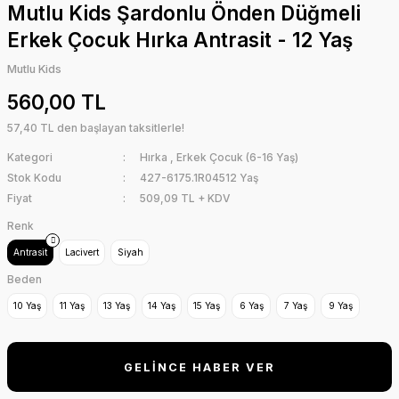
Mutlu Kids Şardonlu Önden Düğmeli
Erkek Çocuk Hırka Antrasit - 12 Yaş
Mutlu Kids
560,00 TL
57,40 TL den başlayan taksitlerle!
Kategori
Hırka
,
Erkek Çocuk (6-16 Yaş)
Stok Kodu
427-6175.1R04512 Yaş
Fiyat
509,09 TL + KDV
Renk
Antrasit
Lacivert
Siyah
Beden
10 Yaş
11 Yaş
13 Yaş
14 Yaş
15 Yaş
6 Yaş
7 Yaş
9 Yaş
GELİNCE HABER VER