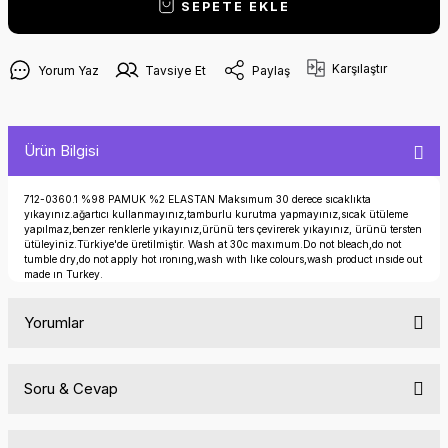
SEPETE EKLE
Karşılaştır
Yorum Yaz
Tavsiye Et
Paylaş
Ürün Bilgisi
712-0360.1 %98 PAMUK %2 ELASTAN Maksımum 30 derece sıcaklıkta
yıkayınız.ağartıcı kullanmayınız,tamburlu kurutma yapmayınız,sıcak ütüleme
yapılmaz,benzer renklerle yıkayınız,ürünü ters çevirerek yıkayınız, ürünü tersten
ütüleyiniz.Türkiye'de üretilmiştir. Wash at 30c maxımum.Do not bleach,do not
tumble dry,do not apply hot ıronıng,wash wıth lıke colours,wash product ınsıde out
made ın Turkey.
Yorumlar
Soru & Cevap
Bu ürüne ilk yorumu siz yapın!