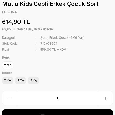
Mutlu Kids Cepli Erkek Çocuk Şort
Mutlu Kids
614,90 TL
63,02 TL den başlayan taksitlerle!
Kategori
Şort
,
Erkek Çocuk (6-16 Yaş)
Stok Kodu
712-0360.1
Fiyat
559,00 TL + KDV
Renk
Vizon
Beden
11 Yaş
12 Yaş
13 Yaş