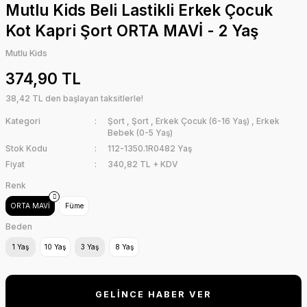
Mutlu Kids Beli Lastikli Erkek Çocuk
Kot Kapri Şort ORTA MAVİ - 2 Yaş
Mutlu Kids
374,90 TL
38,42 TL den başlayan taksitlerle!
Kategori
Şort
,
Şort
,
Erkek Çocuk (6-16 Yaş)
,
Erkek
Bebek (0-5 Yaş)
Stok Kodu
112-1350.1R0482 Yaş
Fiyat
340,82 TL + KDV
Renk
ORTA MAVİ
Füme
Beden
1 Yaş
10 Yaş
3 Yaş
8 Yaş
GELİNCE HABER VER