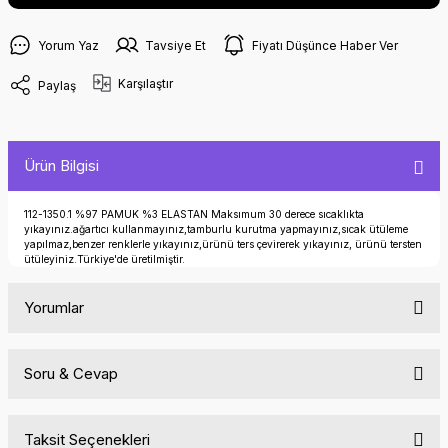
Yorum Yaz
Tavsiye Et
Fiyatı Düşünce Haber Ver
Karşılaştır
Paylaş
Ürün Bilgisi
112-1350.1 %97 PAMUK %3 ELASTAN Maksımum 30 derece sıcaklıkta
yıkayınız.ağartıcı kullanmayınız,tamburlu kurutma yapmayınız,sıcak ütüleme
yapılmaz,benzer renklerle yıkayınız,ürünü ters çevirerek yıkayınız, ürünü tersten
ütüleyiniz.Türkiye'de üretilmiştir.
Yorumlar
Soru & Cevap
Bu ürüne ilk yorumu siz yapın!
Taksit Seçenekleri