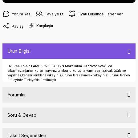
Yorum Yaz
Tavsiye Et
Fiyatı Düşünce Haber Ver
Karşılaştır
Paylaş
Ürün Bilgisi
112-1350.1 %97 PAMUK %3 ELASTAN Maksımum 30 derece sıcaklıkta
yıkayınız.ağartıcı kullanmayınız,tamburlu kurutma yapmayınız,sıcak ütüleme
yapılmaz,benzer renklerle yıkayınız,ürünü ters çevirerek yıkayınız, ürünü tersten
ütüleyiniz.Türkiye'de üretilmiştir.
Yorumlar
Soru & Cevap
Bu ürüne ilk yorumu siz yapın!
Taksit Seçenekleri