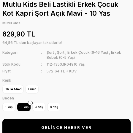
Mutlu Kids Beli Lastikli Erkek Çocuk
Kot Kapri Şort Açık Mavi - 10 Yaş
Mutlu Kids
629,90 TL
64,56 TL den başlayan taksitlerle!
Kategori
Şort
,
Şort
,
Erkek Çocuk (6-16 Yaş)
,
Erkek
Bebek (0-5 Yaş)
Stok Kodu
112-1350.1R04910 Yaş
Fiyat
572,64 TL + KDV
Renk
ORTA MAVİ
Füme
Beden
1 Yaş
10 Yaş
3 Yaş
8 Yaş
GELİNCE HABER VER