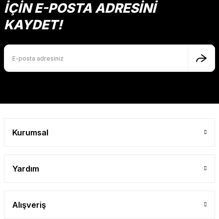
İÇİN E-POSTA ADRESİNİ
KAYDET!
Mutlu Kids Erkek Çocuk Bebek Kot Şort
ORTA MAVİ
Gönder
1 Yaş
2 Yaş
3 Yaş
4 Yaş
5 Yaş
Mutlu Kids
533,90 TL
Kurumsal
SEPETE EKLE
Yardım
Mutlu Kids Erkek Çocuk Kot Şort
ORTA MAVİ
Alışveriş
10 Yaş
5 Yaş
7 Yaş
8 Yaş