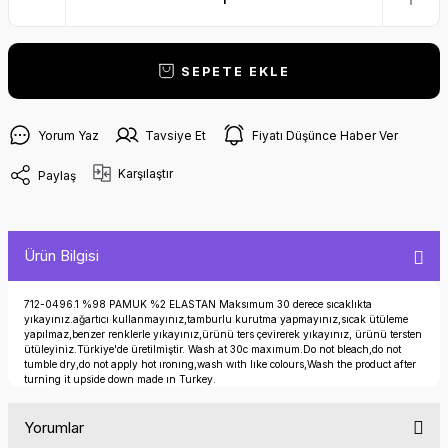
SEPETE EKLE
Yorum Yaz
Tavsiye Et
Fiyatı Düşünce Haber Ver
Karşılaştır
Paylaş
Ürün Bilgisi
712-0496.1 %98 PAMUK %2 ELASTAN Maksımum 30 derece sıcaklıkta
yıkayınız.ağartıcı kullanmayınız,tamburlu kurutma yapmayınız,sıcak ütüleme
yapılmaz,benzer renklerle yıkayınız,ürünü ters çevirerek yıkayınız, ürünü tersten
ütüleyiniz.Türkiye'de üretilmiştir. Wash at 30c maxımum.Do not bleach,do not
tumble dry,do not apply hot ıronıng,wash wıth lıke colours,Wash the product after
turning it upside down made ın Turkey.
Yorumlar