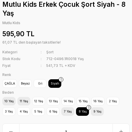
Mutlu Kids Erkek Çocuk Şort Siyah - 8
Yaş
Mutlu Kids
595,90 TL
61,07 TL den başlayan taksitlerle!
Kategori
Şort
Stok Kodu
712-0496.1R0018 Yaş
Fiyat
541,73 TL + KDV
Renk
ÇAĞLA
Beyaz
Gri
Siyah
Beden
10 Yaş
11 Yaş
12 Yaş
13 Yaş
14 Yaş
15 Yaş
16 Yaş
2 Yaş
3 Yaş
4 Yaş
5 Yaş
6 Yaş
7 Yaş
8 Yaş
9 Yaş