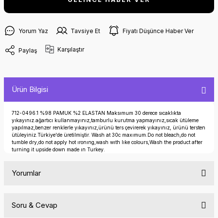
Yorum Yaz
Tavsiye Et
Fiyatı Düşünce Haber Ver
Karşılaştır
Paylaş
Ürün Bilgisi
712-0496.1 %98 PAMUK %2 ELASTAN Maksımum 30 derece sıcaklıkta
yıkayınız.ağartıcı kullanmayınız,tamburlu kurutma yapmayınız,sıcak ütüleme
yapılmaz,benzer renklerle yıkayınız,ürünü ters çevirerek yıkayınız, ürünü tersten
ütüleyiniz.Türkiye'de üretilmiştir. Wash at 30c maxımum.Do not bleach,do not
tumble dry,do not apply hot ıronıng,wash wıth lıke colours,Wash the product after
turning it upside down made ın Turkey.
Yorumlar
Soru & Cevap
Bu ürüne ilk yorumu siz yapın!