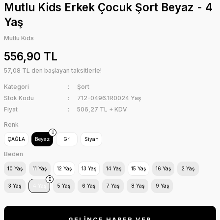
Mutlu Kids Erkek Çocuk Şort Beyaz - 4
Yaş
Mutlu Kids
556,90 TL
57,08 TL den başlayan taksitlerle!
Kategori
Şort
Stok Kodu
712-0496.1R0024 Yaş
Fiyat
506,27 TL + KDV
Renk
ÇAĞLA
Beyaz
Gri
Siyah
Beden
10 Yaş
11 Yaş
12 Yaş
13 Yaş
14 Yaş
15 Yaş
16 Yaş
2 Yaş
3 Yaş
4 Yaş
5 Yaş
6 Yaş
7 Yaş
8 Yaş
9 Yaş
GELİNCE HABER VER