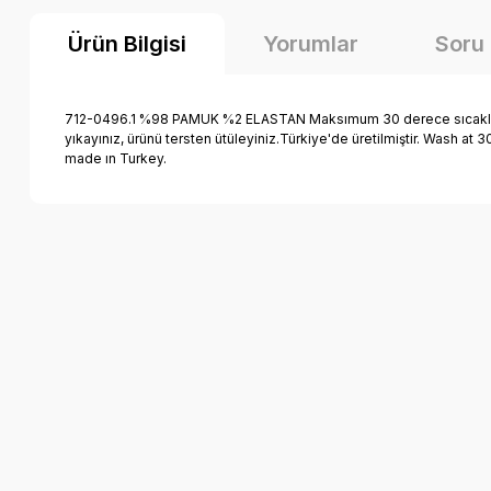
Ürün Bilgisi
Yorumlar
Soru
712-0496.1 %98 PAMUK %2 ELASTAN Maksımum 30 derece sıcaklıkta y
yıkayınız, ürünü tersten ütüleyiniz.Türkiye'de üretilmiştir. Wash a
made ın Turkey.
Bu ürünün fiyat bilgisi, resim, ürün açıklamalarında ve diğer k
Görüş ve önerileriniz için teşekkür ederiz.
Ürün resmi kalitesiz, bozuk veya görüntülenemiyor.
Ürün açıklamasında eksik bilgiler bulunuyor.
Ürün bilgilerinde hatalar bulunuyor.
Ürün fiyatı diğer sitelerden daha pahalı.
Bu ürüne benzer farklı alternatifler olmalı.
Mutlu Kids Beli Lastikli Erkek Çocuk Kot Kapri Şort