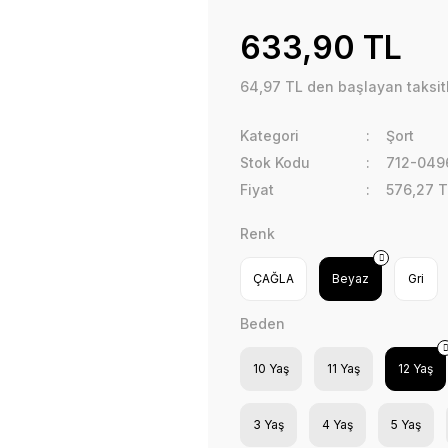
633,90 TL
64,97 TL den başlayan taksitl
Kategori
Şort
Stok Kodu
712-049
Fiyat
576,27 T
Renk
ÇAĞLA
Beyaz
Gri
Beden
10 Yaş
11 Yaş
12 Yaş
3 Yaş
4 Yaş
5 Yaş