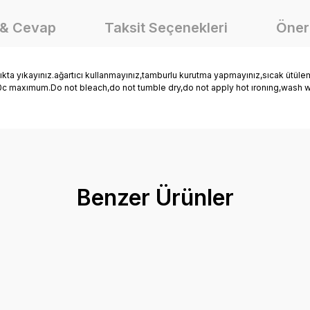
 & Cevap
Taksit Seçenekleri
Öneri
ıkayınız.ağartıcı kullanmayınız,tamburlu kurutma yapmayınız,sıcak ütüleme
t 30c maxımum.Do not bleach,do not tumble dry,do not apply hot ıronıng,wash w
onularda yetersiz gördüğünüz noktaları öneri formunu kullanarak tarafımız
Ürün hakkında henüz soru sorulmamış.
Bu ürüne ilk yorumu siz yapın!
Benzer Ürünler
Yorum Yaz
Soru Sor
Mutlu Kids Erkek Çocuk Bebek Kot Şort