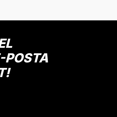
ORTA MAVİ
1 Yaş
2 Yaş
3 Yaş
4 Yaş
5 Yaş
Gönder
Mutlu Kids
533,90 TL
EL
SEPETE EKLE
E-POSTA
T!
Mutlu Kids Erkek Çocuk Kot Şort
ORTA MAVİ
aş
6 Yaş
10 Yaş
5 Yaş
7 Yaş
8 Yaş