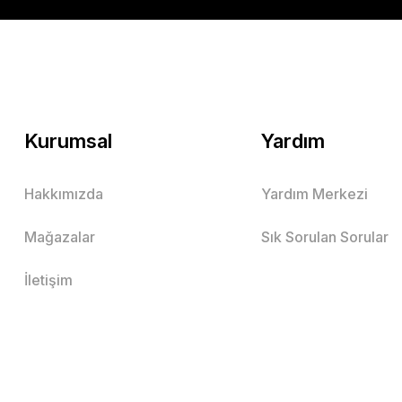
Mutlu Kids
507,90 TL
SEPETE EKLE
Kurumsal
Yardım
Hakkımızda
Yardım Merkezi
Mutlu Kids Beli Lastikli Erkek Çocuk Kapri Şort
Mağazalar
Sık Sorulan Sorular
Mutlu Kids
549,90 TL
İletişim
SEPETE EKLE