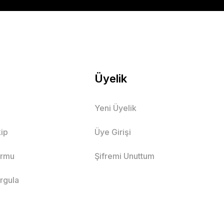
Mutlu Kids
584,90 TL
SEPETE EKLE
Üyelik
Yeni Üyelik
Cepli Erkek Gabardin Kapri
ip
Üye Girişi
TL
ormu
Şifremi Unuttum
SEPETE EKLE
orgula