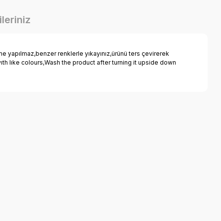
leriniz
 yapılmaz,benzer renklerle yıkayınız,ürünü ters çevirerek
ıth lıke colours,Wash the product after turning it upside down
a iletebilirsiniz.