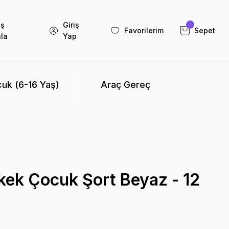
iş
Giriş
Favorilerim
Sepet
la
Yap
uk (6-16 Yaş)
Araç Gereç
kek Çocuk Şort Beyaz - 12