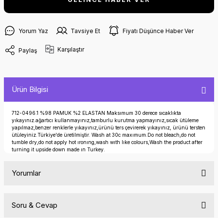
Yorum Yaz
Tavsiye Et
Fiyatı Düşünce Haber Ver
Karşılaştır
Paylaş
Ürün Bilgisi
712-0496.1 %98 PAMUK %2 ELASTAN Maksımum 30 derece sıcaklıkta
yıkayınız.ağartıcı kullanmayınız,tamburlu kurutma yapmayınız,sıcak ütüleme
yapılmaz,benzer renklerle yıkayınız,ürünü ters çevirerek yıkayınız, ürünü tersten
ütüleyiniz.Türkiye'de üretilmiştir. Wash at 30c maxımum.Do not bleach,do not
tumble dry,do not apply hot ıronıng,wash wıth lıke colours,Wash the product after
turning it upside down made ın Turkey.
Yorumlar
Soru & Cevap
Bu ürüne ilk yorumu siz yapın!