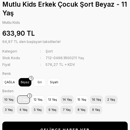
Mutlu Kids Erkek Çocuk Şort Beyaz - 11
Yaş
Mutlu Kids
633,90 TL
64,97 TL den başlayan taksitlerle!
Kategori
Şort
Stok Kodu
712-0496.1R00211 Yaş
Fiyat
576,27 TL + KDV
Renk
ÇAĞLA
Beyaz
Gri
Siyah
Beden
10 Yaş
11 Yaş
12 Yaş
13 Yaş
14 Yaş
15 Yaş
16 Yaş
2 Yaş
3 Yaş
4 Yaş
5 Yaş
6 Yaş
7 Yaş
8 Yaş
9 Yaş
GELİNCE HABER VER