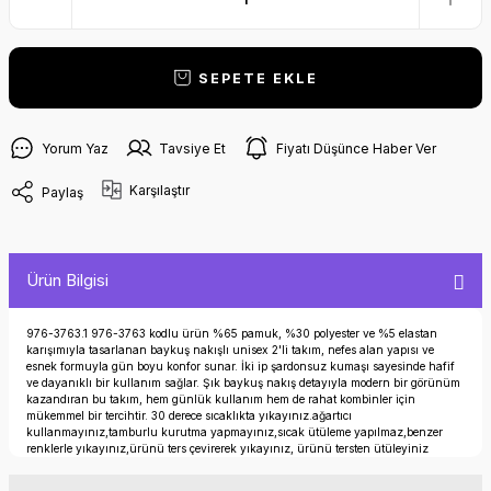
SEPETE EKLE
Yorum Yaz
Tavsiye Et
Fiyatı Düşünce Haber Ver
Karşılaştır
Paylaş
Ürün Bilgisi
976-3763.1 976-3763 kodlu ürün %65 pamuk, %30 polyester ve %5 elastan
karışımıyla tasarlanan baykuş nakışlı unisex 2'li takım, nefes alan yapısı ve
esnek formuyla gün boyu konfor sunar. İki ip şardonsuz kumaşı sayesinde hafif
ve dayanıklı bir kullanım sağlar. Şık baykuş nakış detayıyla modern bir görünüm
kazandıran bu takım, hem günlük kullanım hem de rahat kombinler için
mükemmel bir tercihtir. 30 derece sıcaklıkta yıkayınız.ağartıcı
kullanmayınız,tamburlu kurutma yapmayınız,sıcak ütüleme yapılmaz,benzer
renklerle yıkayınız,ürünü ters çevirerek yıkayınız, ürünü tersten ütüleyiniz