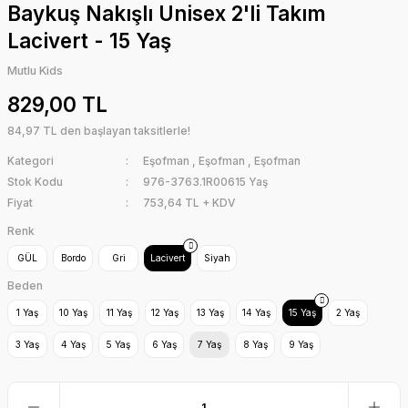
Baykuş Nakışlı Unisex 2'li Takım
Lacivert - 15 Yaş
Mutlu Kids
829,00 TL
84,97 TL den başlayan taksitlerle!
Kategori
Eşofman
,
Eşofman
,
Eşofman
Stok Kodu
976-3763.1R00615 Yaş
Fiyat
753,64 TL + KDV
Renk
GÜL
Bordo
Gri
Lacivert
Siyah
Beden
1 Yaş
10 Yaş
11 Yaş
12 Yaş
13 Yaş
14 Yaş
15 Yaş
2 Yaş
3 Yaş
4 Yaş
5 Yaş
6 Yaş
7 Yaş
8 Yaş
9 Yaş