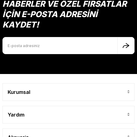
Ürün fiyatı diğer sitelerden daha pahalı.
HABERLER VE ÖZEL FIRSATLAR
Mutlu Kids
Bu ürüne benzer farklı alternatifler olmalı.
İÇİN E-POSTA ADRESİNİ
624,00 TL
KAYDET!
SEPETE EKLE
Gönder
Kurumsal
Yardım