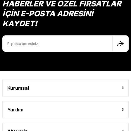
Ürün fiyatı diğer sitelerden daha pahalı.
HABERLER VE ÖZEL FIRSATLAR
Mutlu Kids
Bu ürüne benzer farklı alternatifler olmalı.
İÇİN E-POSTA ADRESİNİ
624,00 TL
KAYDET!
SEPETE EKLE
Gönder
Kurumsal
Yardım