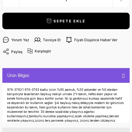
SEPETE EKLE
Yorum Yaz
Tavsiye Et
Fiyatı Düşünce Haber Ver
Karşılaştır
Paylaş
Ürün Bilgisi
976-3763.1 976-3763 kodlu ürün %65 pamuk, %30 polyester ve %5 elastan
karışımıyla tasarlanan baykuş nakışlı unisex 2'li takım, nefes alan yapısı ve
esnek formuyla gün boyu konfor sunar. İki ip şardonsuz kumaşı sayesinde hafif
ve dayanıklı bir kullanım sağlar. Şık baykuş nakış detayıyla modern bir görünüm
kazandıran bu takım, hem günlük kullanım hem de rahat kombinler için
mükemmel bir tercihtir. 30 derece sıcaklıkta yıkayınız.ağartıcı
kullanmayınız,tamburlu kurutma yapmayınız,sıcak ütüleme yapılmaz,benzer
renklerle yıkayınız,ürünü ters çevirerek yıkayınız, ürünü tersten ütüleyiniz