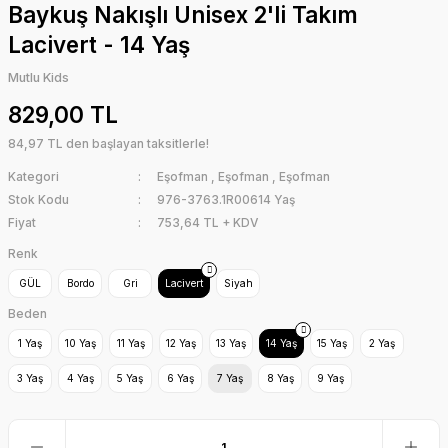
Baykuş Nakışlı Unisex 2'li Takım
Lacivert - 14 Yaş
Mutlu Kids
829,00 TL
84,97 TL den başlayan taksitlerle!
Kategori
Eşofman
,
Eşofman
,
Eşofman
Stok Kodu
976-3763.1R00614 Yaş
Fiyat
753,64 TL + KDV
Renk
GÜL
Bordo
Gri
Lacivert
Siyah
Beden
1 Yaş
10 Yaş
11 Yaş
12 Yaş
13 Yaş
14 Yaş
15 Yaş
2 Yaş
3 Yaş
4 Yaş
5 Yaş
6 Yaş
7 Yaş
8 Yaş
9 Yaş