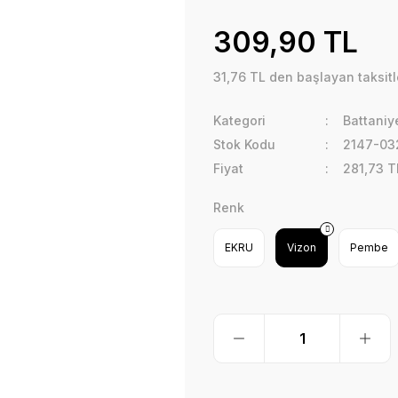
309,90 TL
31,76 TL den başlayan taksitl
Kategori
Battaniy
Stok Kodu
2147-03
Fiyat
281,73 T
Renk
EKRU
Vizon
Pembe