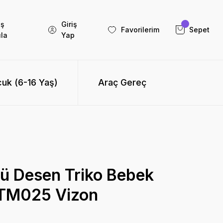
iş
Giriş
Favorilerim
Sepet
la
Yap
uk (6-16 Yaş)
Araç Gereç
ü Desen Triko Bebek
KTM025 Vizon