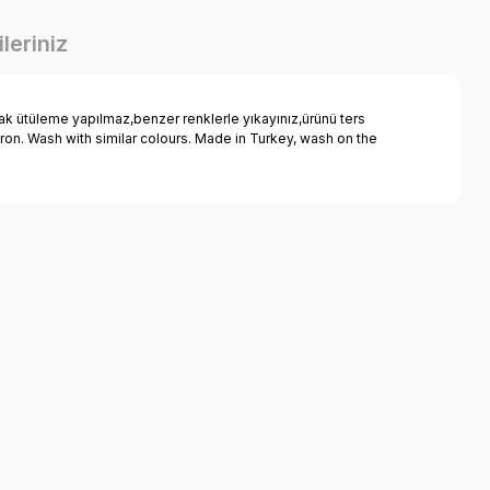
leriniz
k ütüleme yapılmaz,benzer renklerle yıkayınız,ürünü ters
iron. Wash with similar colours. Made in Turkey, wash on the
a iletebilirsiniz.