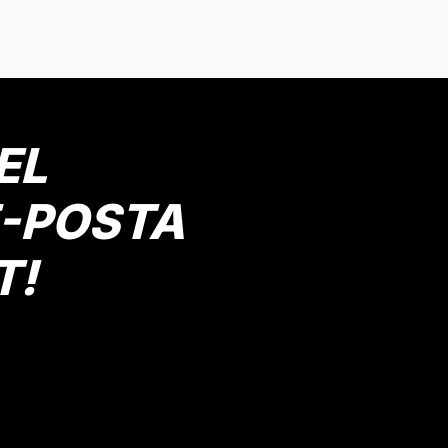
Gönder
EL
E-POSTA
T!