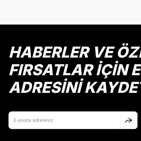
MİNT
KAHVE
Mutlu Kids
214,90 TL
SEPETE EKLE
HABERLER VE ÖZ
FIRSATLAR İÇİN 
ADRESİNİ KAYDE