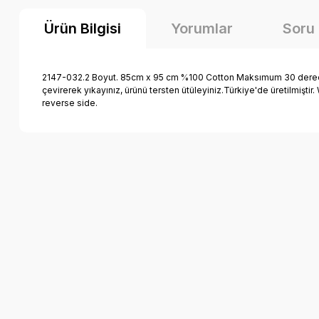
Ürün Bilgisi
Yorumlar
Soru
2147-032.2 Boyut. 85cm x 95 cm %100 Cotton Maksımum 30 derece sı
çevirerek yıkayınız, ürünü tersten ütüleyiniz.Türkiye'de üretilmişt
reverse side.
Bu ürünün fiyat bilgisi, resim, ürün açıklamalarında ve diğer k
Görüş ve önerileriniz için teşekkür ederiz.
Ürün resmi kalitesiz, bozuk veya görüntülenemiyor.
Ürün açıklamasında eksik bilgiler bulunuyor.
Ürün bilgilerinde hatalar bulunuyor.
Ürün fiyatı diğer sitelerden daha pahalı.
Bu ürüne benzer farklı alternatifler olmalı.
Civciv Desenli Pazen Bebek Battaniyesi