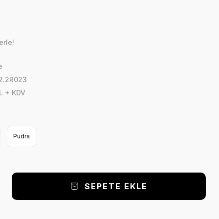
erle!
e
2.2R023
L + KDV
Pudra
SEPETE EKLE