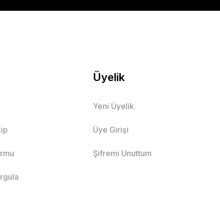
Üyelik
Yeni Üyelik
ip
Üye Girişi
ormu
Şifremi Unuttum
orgula