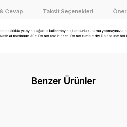
 & Cevap
Taksit Seçenekleri
Öneri
caklıkta yıkayınız.ağartıcı kullanmayınız,tamburlu kurutma yapmayınız,sıca
ir. Wash at maximum 30c. Do not use bleach. Do not tumble dry Do not use hot 
onularda yetersiz gördüğünüz noktaları öneri formunu kullanarak tarafımız
Ürün hakkında henüz soru sorulmamış.
Bu ürüne ilk yorumu siz yapın!
Benzer Ürünler
Yorum Yaz
Soru Sor