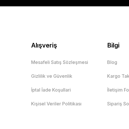
Alışveriş
Bilgi
Mesafeli Satış Sözleşmesi
Blog
Gizlilik ve Güvenlik
Kargo Tak
İptal İade Koşullari
İletişim F
Kişisel Veriler Politikası
Sipariş S